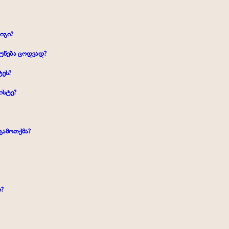
 იგი?
ბუნება ცოდვად?
ტეს?
ისტე?
 გამოთქმა?
?