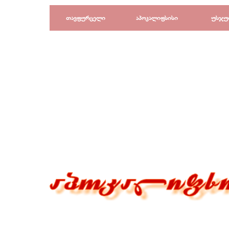
Перейти к контенту
თავფურცელი
აპოკალიფსისი
უსჯუ