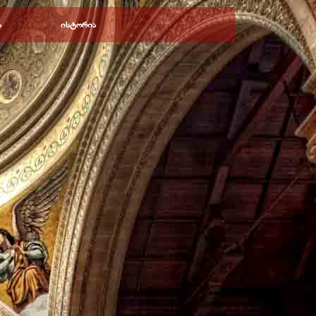
ა
ისტორია
▼
▼