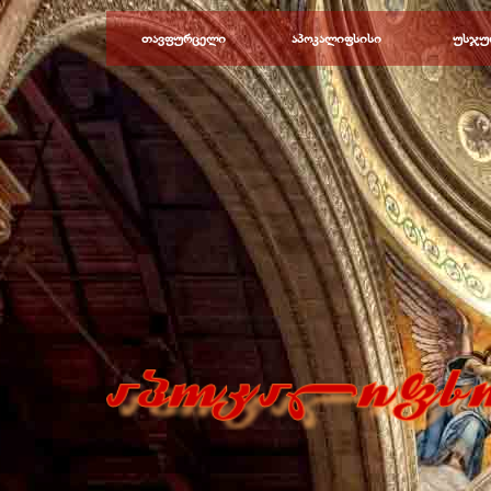
Перейти к контенту
თავფურცელი
აპოკალიფსისი
უსჯუ