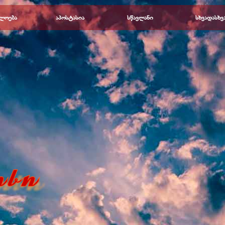
Пропустить меню
ლოება
▼
აპოსტასია
▼
სწავლანი
▼
სხვადასხვ
▼