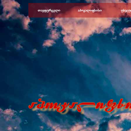
Перейти к контенту
თავფურცელი
აპოკალიფსისი
უსჯუ