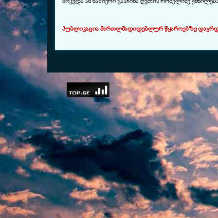
მოკვდა ან ნაშიერი გააჩინა ღვთის რომელიმე ქმნილებ
პუბლიკაცია მართლმადიდებლურ წყაროებზე დაყრდნობ