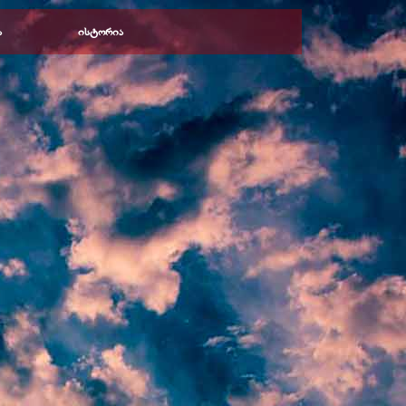
ა
ისტორია
▼
▼