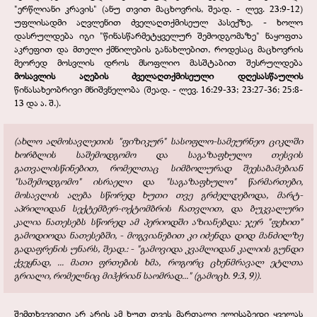
"ერწლიანი კრავის" (ანუ თვით მაცხოვრის, შეად. - ლევ. 23:9-12)
უფლისადმი აღვლენით ძველაღთქმისეულ პასექზე, - ხოლო
დასრულდება იგი "წინასწარმეტყველურ შემოდგომაზე" ნაყოფთა
აკრეფით და მთელი ქმნილების განახლებით, როდესაც მაცხოვრის
მეორედ მოსვლის დროს მსოფლიო მასშტაბით შესრულდება
მოსავლის აღების
ძველაღთქმისეული დღესასწაულის
წინასახეობრივი მნიშვნელობა (შეად. - ლევ. 16:29-33; 23:27-36; 25:8-
13 და ა. შ.).
(ახლო აღმოსავლეთის "ფიზიკურ" სასოფლო-სამეურნეო ციკლში
ხორბლის საშემოდგომო და საგაზაფხულო თესვის
გათვალისწინებით, რომელთაც სიმბოლურად შეესაბამებიან
"საშემოდგომო" ისრაელი და "საგაზაფხულო" წარმართები,
მოსავლის აღება სწორედ ხუთი თვე გრძელდებოდა, მარტ-
აპრილიდან სექტემბერ-ოქტომბრის ჩათვლით, და ბუკვალური
კალია ნათესებს სწორედ ამ პერიოდში აზიანებდა: ჯერ "ფეხით"
გამოდიოდა ნათესებში, - მოგვიანებით კი იძენდა დიდ მანძილზე
გადაფრენის უნარს, შეად.: - "გამოვიდა კვამლიდან კალიის გუნდი
ქვეყნად, ... მათი ფრთების ხმა, როგორც ცხენმრავალ ეტლთა
გრიალი, რომელნიც მიჰქრიან საომრად..." (გამოცხ. 9:3, 9)).
შემთხვევითი არ არის ამ ხუთ თვეს მართალი ელისაბედი ყველას