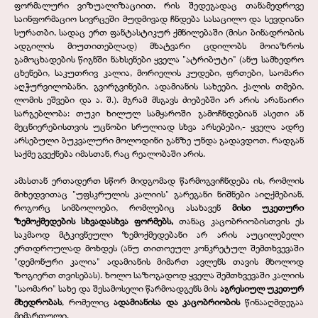
ფორმალური ვიზუალიზაციით, რის შედეგადაც თანამედროვე
საინფორმაციო სივრცეში მუდმივად ჩნდება სასაცილო და სევდიანი
სურათბი, სადაც ერთ ფანტასტიკურ ქმნილებაში (მისი ბინადრობის
ადგილის მიუთითებლად) მხატვარი ცდილობს მოიაზროს
გამოცხადების წიგნში ნახსენები ყველა "ატრიბუტი" (ანუ სამხედრო
ცხენები, საკუთრივ კალია, მორიელის კუდები, ფრთები, საომარი
აღჭურვილობანი, გვირგვინები, ადამიანის სახეები, ქალის თმები,
ლომის ეშვები და ა. შ.). მგრამ მსგავს ძიებებში არ არის არანაირი
სარგებლობა: თუკი ხილულ სამყაროში გამოჩნდებიან ასეთი ან
მეცნიერებისთვის უცნობი სრულიად სხვა არსებები,- ყველა ადრე
არსებული ბუკვალური მოლოდინი განზე უნდა გადავდოთ, რადგან
საქმე გვექნება იმასთან, რაც რეალობაში არის.
ამასთან ერთადერთ სწორ მიდგომად წარმოგვიჩნდება ის, რომლის
მიხედვითაც "უფსკრულის კალიის" გარეგანი ნიშნები აიღქმებიან,
როგორც სიმბოლოები, რომლებიც ასახავენ
მისი უკეთური
ზემოქმედების სხვადასხვა ფორმებს,
თანაც კაცობრიობისთვის ეს
საკმაოდ მტკივნეული ზემოქმედებანი არ არის აუცილებელი
ერთდროულად მოხდეს (ანუ თითოეულ კონკრეტულ შემთხვევაში
"დემონური კალია" ადამიანის მიმართ ავლენს თავის მხოლოდ
ზოგიერთ თვისებას). ხოლო საზოგადოდ ყველა შემთხვევაში კალიის
"საომარი" სახე და შესამოსელი წარმოადგენს მის
აგრესიულ უკეთურ
მხედრობას
, რომელიც
ადამიანისა და კაცობრიობის
წინააღმდეგაა
მიმართული.