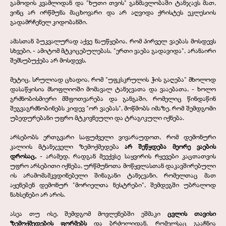
გამოდის კვამლიდან და "ხუთი თვის" განმავლობაში ტანჯავს მათ,
ვინც არ ირწმუნა მაცხოვარი და არ აღვიდა ქრისტეს ეკლესიის
გადამრჩენელ კიდობანში.
ამასთან ბუკვალურად აქვე ნაუწყებია, რომ პირველ ვაებას მოსდევს
სხვები, - ამიტომ მტკიცებულებას, "ერთი ვაება გადავიდა", არანაირი
შემსუბუქება არ მოსდევს.
მეტიც, სრულიად ცხადია, რომ "უფკსკრულის ჭის გაღება" მხოლოდ
დასაწყისია მსოფლიოში მომავალ ტანჯვათა და ვააებათა, - ხოლო
გრძნობისმიერი მშფოთვარება და განგაში, რომელიც წინდაწინ
შეგვაგრძნობინებს კიდევ "ორ ვაებას", მოწმობს იმაზე, რომ შემდგომი
უბედურებანი უფრო მტკივნეული და ტრაგიკული იქნება.
არსებობს ერთგვარი საფუძველი ვივარაუდოთ, რომ დემონური
კალიის მტანჯველი ზემოქმედება
არ შეწყდება მეორე ვაების
დროსაც,
- არამედ, რადგან მეექვსე საყვირის რყევები კაცთათვის
უფრო არსებითი იქნება, ურწმუნოთა მოწყვლასთან დაკავშირებული
ის არამომამკვდინებელი შინაგანი ტანჯვანი, რომელთაც მათ
აყენებენ დემონურ "მორიელთა ნესტრები", შემდეგში უბრალოდ
ნახსენები არ არის.
ასეა თუ ისე, შემდგომ მოვლენებში ეშმაკი
ცვლის თავისი
ზემოქმედების ფორმებს
და ბრძოლიდან, რომელსაც გააჩნია