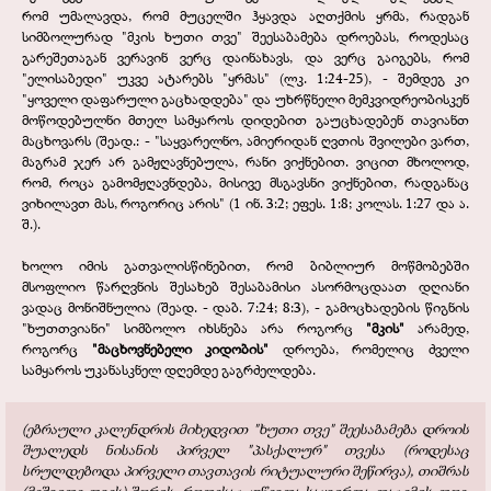
რომ უმალავდა, რომ მუცელში ჰყავდა აღთქმის ყრმა, რადგან
სიმბოლურად "მკის ხუთი თვე" შეესაბამება დროებას, როდესაც
გარეშეთაგან ვერავინ ვერც დაინახავს, და ვერც გაიგებს, რომ
"ელისაბედი" უკვე ატარებს "ყრმას" (ლკ. 1:24-25), - შემდეგ კი
"ყოველი დაფარული გაცხადდება" და უხრწნელი მემკვიდრეობისკენ
მოწოდებულნი მთელ სამყაროს დიდებით გაუცხადებენ თავიანთ
მაცხოვარს (შეად.: - "საყვარელნო, ამიერიდან ღვთის შვილები ვართ,
მაგრამ ჯერ არ გამჟღავნებულა, რანი ვიქნებით. ვიცით მხოლოდ,
რომ, როცა გამომჟღავნდება, მისივე მსგავსნი ვიქნებით, რადგანაც
ვიხილავთ მას, როგორიც არის" (1 ინ. 3:2; ეფეს. 1:8; კოლას. 1:27 და ა.
შ.).
ხოლო იმის გათვალისწინებით, რომ ბიბლიურ მოწმობებში
მსოფლიო წარღვნის შესახებ შესაბამისი ასორმოცდაათ დღიანი
ვადაც მონიშნულია (შეად. - დაბ. 7:24; 8:3), - გამოცხადების წიგნის
"ხუთთვიანი" სიმბოლო იხსნება არა როგორც
"მკის"
არამედ,
როგორც
"მაცხოვნებელი კიდობის"
დროება, რომელიც ძველი
სამყაროს უკანასკნელ დღემდე გაგრძელდება.
(ებრაული კალენდრის მიხედვით "ხუთი თვე" შეესაბამება დროის
შუალედს ნისანის პირველ "პასქალურ" თვესა (როდესაც
სრულდებოდა პირველი თავთავის რიტუალური შეწირვა), თიშრას