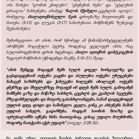
არა მარტო "ლომის კბილები", "ცხენების რემა" და "ეტლების
გრიალია" ნახსენები, არამედ "
ჩალის მჭამელი
ცეცხლის ალივი",
რომელიც
ახალაღთქმისეული მკის
დროებაზე მიუთითებს და
მათესა (3:13) და ლუკას (3:17) სახარებათა მოწმობებს ზუსტად
შეესაბამება).
შემთხვევითი არ არის, რომ სწორედ ამ წინასწარმეტყველებებს
იმოწმებს მოციქული პეტრე, როდესაც ყველაფერ იმას, რაც
სულთმოფენობის დროს ხდებოდა,
ახალი აღთქმის დამტკიცების
ზეციურ მოწმობას უწოდებდა (საქმე. 2:16-21), შეად.:
"ამის შემდეგ მოვაფენ ჩემს სულს ყოველ ხორციელზე და
გაქადაგდებიან თქვენი ვაჟები და ასულები; თქვენი უხუცესები
ნახავენ სიზმრებს და ჭაბუკები ხილვებს იხილავენ. თქვენს
ყმებზეც და მხევლებზეც მოვაფენ იმ დღეს ჩემს სულს. გამოვაჩენ
ნიშნებს ცაზე და მიწაზე: სისხლს, ცეცხლს და კვამლის სვეტებს.
მზე დაბნელდება და მთვარე გასისხლიანდება, სანამ დადგებოდეს
უფლის დღე, დიდი და საშინელი. ყველა, ვინც კი ახსენებს მაშინ
უფლის სახელს, გადარჩება, რადგან სიონის შთაზე და
იერუსალიმში იქნება ხსნა მათთვისაც, ვისაც უფალი მოუხმობს,
როგორც ნათქვამი აქვს უფალს"
(იოველ. 2:28-32).
რა თქმა უნდა, იოველის წიგნის პირველი თავების ზოგიერთი