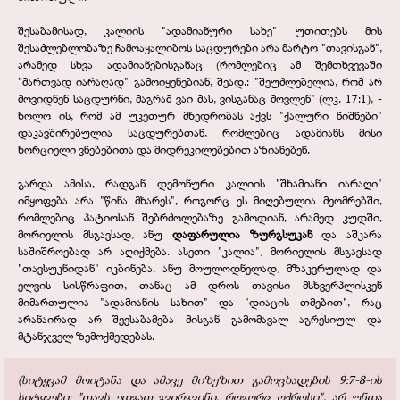
შესაბამისად, კალიის "ადამიანური სახე" უთითებს მის
შესაძლებლობაზე ჩამოაყალიბოს საცდურები არა მარტო "თავისგან",
არამედ სხვა ადამიანებისგანაც (რომლებიც ამ შემთხვევაში
"მართვად იარაღად" გამოიყენებიან, შეად.: "შეუძლებელია, რომ არ
მოვიდნენ საცდურნი, მაგრამ ვაი მას, ვისგანაც მოვლენ" (ლკ. 17:1), -
ხოლო ის, რომ ამ უკეთურ მხედრობას აქვს "ქალური ნიშნები"
დაკავშირებულია საცდურებთან, რომლებიც ადამიანს მისი
ხორციელი ვნებებითა და მიდრეკილებებით აზიანებენ.
გარდა ამისა, რადგან დემონური კალიის "შხამიანი იარაღი"
იმყოფება არა "წინა მხარეს", როგორც ეს მიღებულია მეომრებში,
რომლებიც პატიოსან შებრძოლებაზე გამოდიან, არამედ კუდში,
მორიელის მსგავსად, ანუ
დაფარულია ზურგსუკან
და აშკარა
საშიშროებად არ აღიქმება. ასეთი "კალია", მორიელის მსგავსად
"თავსუკნიდან" იკბინება, ანუ მოულოდნელად, მზაკვრულად და
ელვის სისწრაფით, თანაც ამ დროს თავისი მსხვერპლისკენ
მიმართულია "ადამიანის სახით" და "დიაცის თმებით", რაც
არანაირად არ შეესაბამება მისგან გამომავალ აგრესიულ და
მტანჯველ ზემოქმედებას.
(სიტყვამ მოიტანა და ამავე მიზეზით გამოცხადების 9:7-8-ის
სიტყვები: "თავს ედგათ გვირგვინი, როგორც ოქროსი", არ უნდა