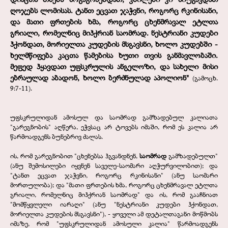
ღოჯებს ლომისას.
ტანთ ეცვათ ჯაჭვნი, როგორც რკინისანი,
და მათი ფრთების ხმა, როგორც ცხენმრავალ ეტლთა
გრიალი, რომელნიც მიჰქრიან საომრად.
ნესტრიანი კუდები
ჰქონდათ, მორიელთა კუდების მსგავსნი, ხოლო კუდებში -
ხელმწიფება კაცთა წამებისა ხუთი თვის განმავლობაში.
მეფედ ჰყავდათ უფსკრულის ანგელოზი, და სახელი მისი
ებრაულად აბადონ, ხოლო ბერძნულად აპოლიონ"
(გამოცხ.
9:7-11).
უფსკრულიდან ამოსულ და საომრად გამზადებულ კალიათა
"გარეგნობის" აღწერა, ეჭვსაც არ ტოვებს იმაში, რომ ეს კალია არ
წარმოადგენს ბუნებრივ ძალას.
ის, რომ გარეგნობით "ცხენებსა ჰგვანდნენ,
საომრად
გამზადებულთ"
(ანუ შემოსილები იყვნენ საველე-საომარი აღჭურვილობით); და
"ტანთ ეცვათ ჯაჭვნი, როგორც რკინისანი" (ანუ საომარი
მორთულობა); და "მათი ფრთების ხმა, როგორც ცხენმრავალ ეტლთა
გრიალი, რომელნიც მიჰქრიან საომრად" და ის, რომ გააჩნიათ
"მომწყვლელი იარაღი" (ანუ "ნესტრიანი კუდები ჰქონდათ,
მორიელთა კუდების მსგავსნი"), - ყოველი ამ დეტალთაგანი მოწმობს
იმაზე, რომ "უფსკრულიდან ამოსული კალია" წარმოადგენს