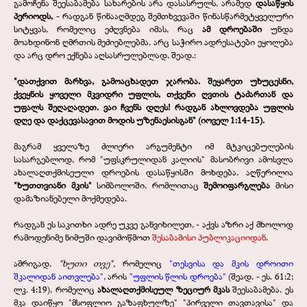
გამოჩენა შეესაბამება სახარების არა დასასრულს, არამედ
დასაწყის
პერიოდს,
- რადგან წინააღმდეგ შემთხვევაში წინასწარმეტყველური
სიტყვას, რომელიც ეძღვნება იმას, რაც
ამ დროებაში
უნდა
მოახდინონ ღმრთის მეძიებლებმა, არც საჭირო ადრესატები ეყოლება
და არც დრო ექნება აღსასრულებლად, შეად.:
"დათქვით მარხვა, გამოაცხადეთ ჯარობა. შეყარეთ უხუცესნი,
ქვეყნის ყოველი მკვიდრი უფლის, თქვენი ღვთის ტაძართან და
უფალს შეღაღადეთ. ვაი ჩვენს დღეს! რადგან ახლოვდება უფლის
დღე და დაქცევასავით მოდის უზენაესისგან" (იოველ 1:14-15).
მაგრამ ყველაზე ძლიერი არგუმენტი იმ მტკიცებულების
სასარგებლოდ, რომ "უფსკრულიდან კალიის" მასობრივი ამოსვლა
ახალაღთქმისეული დროების დასაწყისში მოხდება, აღწერილია
"ხუთთვიანი მკის"
სიმბოლოში, რომლითაც
შემოიფარგლება
მისი
დამაზიანებელი მოქმედება.
რადგან ეს საკითხი ადრე უკვე განვიხილეთ, - აქვს აზრი აქ მხოლოდ
რამოდენიმე ნიმუში დავიმოწმოთ
შესაბამისი პუბლიკაციიდან
.
ამრიგად,
"ხუთი თვე",
რომელიც
"თესვისა და მკის დროითი
შკალიდან აითვლება"
, არის
"უფლის წლის დროება"
(შეად. - ეს. 61:2;
ლკ. 4:19), რომელიც
ახალაღთქმისეულ ზეციურ მკას
შეესაბამება. ეს
მკა დაიწყო "მსოფლიო გაზაფხულზე" "პირველი თავთავისა" და