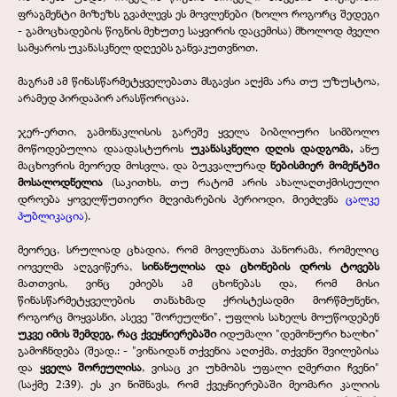
ფრაგმენტი მიზეზს გვაძლევს ეს მოვლენები (ხოლო როგორც შედეგი
- გამოცხადების წიგნის მეხუთე საყვირის დაცემისა) მხოლოდ ძველი
სამყაროს უკანასკნელ დღეებს განვაკუთვნოთ.
მაგრამ ამ წინასწარმეტყველებათა მსგავსი აღქმა არა თუ უზუსტოა,
არამედ პირდაპირ არასწორიცაა.
ჯერ-ერთი, გამონაკლისის გარეშე ყველა ბიბლიური სიმბოლო
მოწოდებულია დაადასტუროს
უკანასკნელი დღის დადგომა,
ანუ
მაცხოვრის მეორედ მოსვლა, და ბუკვალურად
ნებისმიერ მომენტში
მოსალოდნელია
(საკითხს, თუ რატომ არის ახალაღთქმისეული
დროება ყოველწუთიერი მღვიძარების პერიოდი, მიეძღვნა
ცალკე
პუბლიკაცია
).
მეორეც, სრულიად ცხადია, რომ მოვლენათა პანორამა, რომელიც
იოველმა აღგვიწერა,
სინანულისა და ცხონების დროს ტოვებს
მათთვის, ვინც ეძიებს ამ ცხონებას და, რომ მისი
წინასწარმეტყველების თანახმად ქრისტესადმი მორწმუნენი,
როგორც მოყვასნი, ასევე "შორეულნი", უფლის სახელს მოუწოდებენ
უკვე იმის შემდეგ, რაც ქვეყნიერებაში
იდუმალი "დემონური ხალხი"
გამოჩნდება (შეად.: - "ვინაიდან თქვენია აღთქმა, თქვენი შვილებისა
და
ყველა შორეულისა
, ვისაც კი უხმობს უფალი ღმერთი ჩვენი"
(საქმე 2:39). ეს კი ნიშნავს, რომ ქვეყნიერებაში მეომარი კალიის