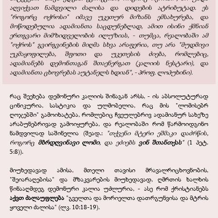
აღვიქვათ ნამდვილი ძალისა და დიდების ატრიბუტად. ეს
"როგორც ოქროსი" იმავე უკეთურ მიზანს ემსახურება, და
მოწოდებულია ადამიანთა საცდუნებლად, ამით ისინი ქმნიან
ერთგვარი მიმზიდველობის ილუზიას, - თუმცა, რეალობაში ამ
"ოქროს" გვირგვინების მიღმა სხვა არაფერია, თუ არა "მუდმივი
უკმაყოფილება, შფოთი და უკეთესის ძიება, რომლებიც,
ადამიანებს დემონთაგან შთაენერგათ (კალიის ნესტარი), და
ადამიანთა ცხოვრებას აუტანელს ხდიან", - პროფ. ლოპუხინი).
რაც შეეხება დემონური კალიის შინაგან არსს, - ის აბსოლუტურად
ცინიკურია, სასტიკია და ულმობელია, რაც მის "ლომისებრ
ღოჯებში" გამოიხატება, რომლებიც ჩვეულებრივ ადამიანურ სახეზე
არაბუნებრივად გამოიყურება, და რეალობაში რომ წარმოიდგინო
ნამდვილად საშინელია (შეად.:
"თქვენი მტერი ეშმაკი დაძრწის,
როგორც
მბრდღვინავი ლომი
, და ეძიებს
ვინ შთანთქას
"
(1 პეტ.
5:8)).
მიუხედავად ამისა, მთელი თავისი მრავალრიცხოვნობის,
"შეიარაღებისა" და მზაკვარების მიუხედავად, ღმრთის ხალხის
წინააღმდეგ დემონური კალია უძლურია, - ასე რომ ქრისტიანებს
აქვთ ძალაუფლება
"გველთა და მორიელთა დათრგუნვისა და მტრის
ყოველი ძალისა" (ლკ. 10:18-19).