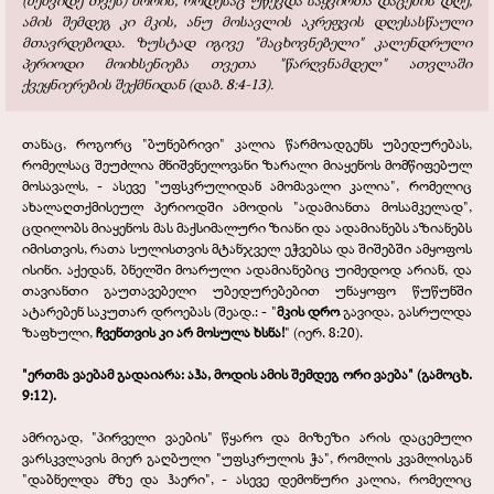
(მეშვიდე თვეს) შორის, როდესაც უწევდა საყვირთა დაცემის დღე,
ამის შემდეგ კი მკის, ანუ მოსავლის აკრეფვის დღესასწაული
მთავრდებოდა. ზუსტად იგივე "მაცხოვნებელი" კალენდრული
პერიოდი მოიხსენიება თვეთა "წარღვნამდელ" ათვლაში
ქვეყნიერების შექმნიდან (დაბ. 8:4-13).
თანაც, როგორც "ბუნებრივი" კალია წარმოადგენს უბედურებას,
რომელსაც შეუძლია მნიშვნელოვანი ზარალი მიაყენოს მომწიფებულ
მოსავალს, - ასევე "უფსკრულიდან ამომავალი კალია", რომელიც
ახალაღთქმისეულ პერიოდში ამოდის "ადამიანთა მოსამკელად",
ცდილობს მიაყენოს მას მაქსიმალური ზიანი და ადამიანებს აზიანებს
იმისთვის, რათა სულისთვის მტანჯველ ეჭვებსა და შიშებში ამყოფოს
ისინი. აქედან, ბნელში მოარული ადამიანებიც უიმედოდ არიან, და
თავიანთი გაუთავებელი უბედურებებით უნაყოფო წუწუნში
ატარებენ საკუთარ დროებას (შეად.: - "
მკის დრო
გავიდა, გასრულდა
ზაფხული,
ჩვენთვის კი არ მოსულა ხსნა!
" (იერ. 8:20).
"ერთმა ვაებამ გადაიარა: აჰა, მოდის ამის შემდეგ ორი ვაება" (გამოცხ.
9:12).
ამრიგად, "პირველი ვაების" წყარო და მიზეზი არის დაცემული
ვარსკვლავის მიერ გაღბული "უფსკრულის ჭა", რომლის კვამლისგან
"დაბნელდა მზე და ჰაერი", - ასევე დემონური კალია, რომელიც