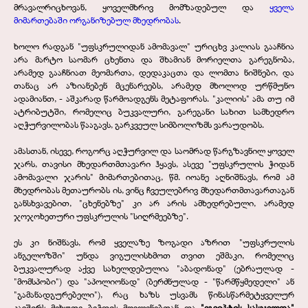
მრავალრიცხოვან, ყოველმხრივ მომზადებულ და
ყველა
მიმართებაში ორგანიზებულ მხედრობას
.
ხოლო რადგან "უფსკრულიდან ამომავალ" ურიცხვ კალიას გააჩნია
არა მარტო საომარ ცხენთა და შხამიან მორიელთა გარეგნობა,
არამედ გააჩნიათ მეომართა, დედაკაცთა და ლომთა ნიშნები, და
თანაც არ აზიანებენ მცენარეებს, არამედ მხოლოდ ურწმუნო
ადამიანთ, - აშკარად წარმოადგენს მეტაფორას. "კალიის" ამა თუ იმ
ატრიბუტში, რომელიც ბუკვალური, გარეგანი სახით სამხედრო
აღჭურვილობას წააგავს, გარკვეულ სიმბოლიზმს ვარაუდობს.
ამასთან, ისევე, როგორც აღჭურვილ და საომრად წარგზავნილ ყოველ
ჯარს, თავისი მხედართმთავარი ჰყავს, ასევე "უფსკრულის ჭიდან
ამომავალი ჯარის" მიმართებითაც, წმ. იოანე აღნიშნავს, რომ ამ
მხედრობას მეთაურობს ის, ვინც ჩვეულებრივ მხედართმთავართაგან
განსხვავებით, "ცხენებზე" კი არ არის ამხედრებული, არამედ
ჯოჯოხეთური უფსკრულის "სიღრმეებზე".
ეს კი ნიშნავს, რომ ყველაზე ზოგადი აზრით "უფსკრულის
ანგელოზში" უნდა ვიგულისხმოთ თვით ეშმაკი, რომელიც
ბუკვალურად აქვე სახელდებულია "აბადონად" (ებრაულად -
"მომსპობი") და "აპოლიონად" (ბერძნულად - "წარმწყმედელი" ან
"გამანადგურებელი"), რაც ხაზს უსვამს წინასწარმეტყველურ
კავშირს მეხუთე ბეჭდის მოვლენებთან და
"ეგვიპტის სასჯელთა"