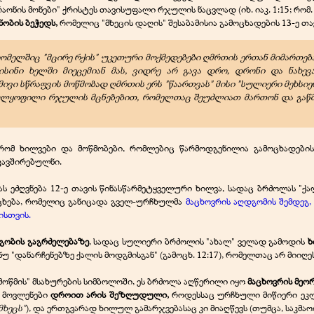
რაონის მონები" ქრისტეს თავისუფალი რჯულის ნაცვლად (იხ. იაკ. 1:15; რომ.
ნობის ბეჭედს,
რომელიც "მხეცის დაღის" შესაბამისია გამოცხადების 13-ე თა
რომელშიც "მცირე რქის" უკეთური მოქმედებები ღმრთის ერთან მიმართებ
ისინი ხელში მიეცემიან მას, ვიდრე არ გავა დრო, დრონი და ნახე
ვი სწრაფვის მოწმობად ღმრთის ერს "წაართვას" მისი "სულიერი მეხსიე
ულყოფილი რჯულის მცნებებით, რომელთაც შეუძლიათ მართონ და გაწმინდ
 რომ ხილვები და მოწმობები, რომლებიც წარმოდგენილია გამოცხადების
კავშირებულნი.
ეძღვნება 12-ე თავის წინასწარმეტყველური ხილვა, სადაც ბრძოლას "ქალი
რცხება, რომელიც განიცადა გველ-ურჩხულმა
მაცხოვრის აღდგომის შემდეგ,
ისთვის.
ეგობის გაგრძელებაზე
, სადაც სულიერი ბრძოლის "ახალ" ველად გამოდის
ხ
ანუ "დანარჩენებზე ქალის მოდგმისგან" (გამოცხ. 12:17), რომელთაც არ მიი
ი მოწმის" მსახურების სიმბოლოში, ეს ბრძოლა აღწერილი იყო
მაცხოვრის მეო
ი მოვლენები
დროით არის შეზღუდული,
როდესსაც ურჩხული მიწიერი ეკლ
მხეცს"
), და ერთგვარად ხილულ გამარჯვებასაც კი მიაღწევს (თუმცა, საკმა