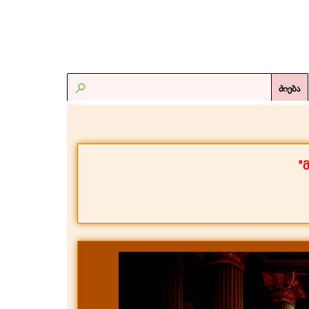
ძიება
"