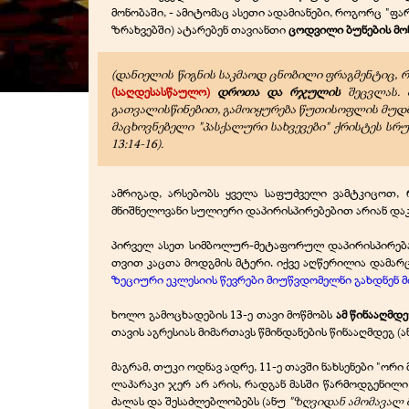
მონობაში, - ამიტომაც ასეთი ადამიანები, როგორც "ფა
ზრახვებში) ატარებენ თავიანთი
ცოდვილი ბუნების
მო
(დანიელის წიგნის საკმაოდ ცნობილი ფრაგმენტიც, 
(საღდესასწაულო)
დროთა და რჯულის
შეცვლას. 
გათვალისწინებით, გამოიყურება წუთისოფლის მუდმი
მაცხოვნებელი "პასქალური სახვევები" ქრისტეს სრ
13:14-16).
ამრიგად, არსებობს ყველა საფუძველი ვამტკიცოთ,
მნიშნელოვანი სულიერი დაპირისპირებებით არიან და
პირველ ასეთ სიმბოლურ-მეტაფორულ დაპირისპირებას 
თვით კაცთა მოდგმის მტერი. იქვე აღწერილია დამა
ზეციური ეკლესიის წევრები მიუწვდომელნი გახდნენ მ
ხოლო გამოცხადების 13-ე თავი მოწმობს
ამ წინააღმდ
თავის აგრესიას მიმართავს წმინდანების წინააღმდეგ (
მაგრამ, თუკი ოდნავ ადრე, 11-ე თავში ნახსენები "ორ
ლაპარაკი ჯერ არ არის, რადგან მასში წარმოდგენილ
ძალას და შესაძლებლობებს (ანუ
"ზღვიდან ამომავალ 