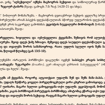
ათ, ვინც
"აღბეჭდილი" იქნება მაცხოვრის ბეჭდით
და სიმბოლურად წარ
 ზეციურ ტაძარს
(შეად.: გამოცხ. 7:3; ზაქ. 14:20-21 და სხვა).
" ბიბლიურ მონახაზებს, - მაცხოვრის ღვთაებრივი ბეჭდის ყველაზე სრულ
შირებულნი არიან პასექის დღესასწაულთან. სწორედ უფუარობის დღესა
ნენ ერის საკვირველ გამოხსნას
ეგვიპტის ბუკვალური მონობიდან.
წინას
ასიათებს, შეად.:
რეველთა, ხივიელთა და იებუსეველთა ქვეყანაში, შენთვის რომ აღუთქვა 
ხურება. შვიდ დღეს ჭამე ხმიადი, მეშვიდე დღეს საუფლო დღესასწაული გ
ელზე და თვალებს შორის სამახსოვროდ, რათა უფლის სჯული იყოს შენს ბა
, წლიდან წლამდე (გამ. 13:5-10).
ვლენებში ისრაელის პირმშოები დაცულნი იყვნენ
საპასექო კრავის სის
აიბადება ზეგარდმო
(ἄνωθεν), ვერ იხილავს ღმრთის სასუფეველს"
(ი
სა და ხელს", შეად.:
გცემს ამ ქვეყანას, როგორც აღგითქვათ უფალმა შენ და შენს მამა-პაპას
ა, უფალს შესწირე. ყოველი პირველმოგებული ვირი ცხვრით გამოისყიდე. 
ო? უთხარი, მაგარი ხელით გამოგვიყვანა-თქო უფალმა ეგვიპტიდან, მონო
ყანაში, კაცის პირმშოდან პირუტყვის პირმშომდე. ამიტომაც ვწირავ-თქო 
ნად და თვალებს შორის ბეჭდად, რადგან მაგარი ხელით გამოგიყვანა უფალმა 
ულებებს მიმართავს კიდევ ერთი ბიბლიური ხატება, რომლის შესაბამი