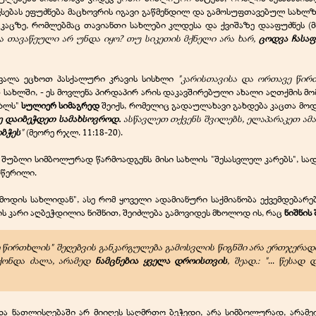
სებას ეფუძნება მაცხოვრის იგავი გაწმენდილ და გამოსუფთავებულ სახლზ
 კაცზე, რომლებმაც თავიანთი სახლები კლდესა და ქვიშაზე დააფუძნეს (მთ.
ნა თავაწეული არ უნდა იყო? თუ სიკეთის მქნელი არა ხარ,
ცოდვა ჩასა
ევალა ეცხოთ პასქალური კრავის სისხლი
"
კარისთავისა და ორთავე წი
თ სახლში, - ეს მოვლენა პირდაპირ არის დაკავშირებული ახალი აღთქმის
ახლს"
სულიერ სიმაგრედ
შეიქს, რომელიც გადაულახავი გახდება კაცთა მოდ
დაიბეჭდეთ სამახსოვროდ.
ასწავლეთ თქვენს შვილებს, ელაპარაკეთ ამა
იბჭეს
"
(მეორე რჯლ. 11:18-20).
 შუბლი სიმბოლურად წარმოადგენს მისი სახლის "შესასვლელ კარებს", სა
რწერილი.
გამოდის სახლიდან", ასე რომ ყოველი ადამიანური საქმიანობა ექვემდებარ
ის კარი აღბეჭდილია ნიშნით, შეიძლება გამოვიდეს მხოლოდ ის, რაც
ნიშნის 
ე წირთხლის" შეღებვის განკარგულება გამოსვლის წიგნში არა ერთჯერა
ქონდა ძალა, არამედ
ნამცნებია ყველა დროისთვის
, შეად.: "
...
წესად დ
რი და ნათლისღებაში არ მიიღეს საღმრთო ბეჭედი, არა სიმბოლურად, არა