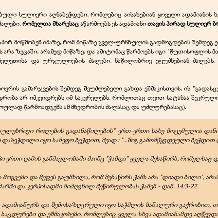
ბული სულიერი აღნაბეჭდები, რომლებიც აისახებიან ყოველი ადამიანის ხ
ძალები,
რომელთა მხარესაც
აწარმოებს ეს ადამიანი
თავის პირად სულიერ ბ
რდაპირ მოწმობენ იმაზე, რომ მიწაზე გველ-ურჩხულის გადმოგდების შემდეგ
ს არა ზეცაში, არამედ მიწაზე, და ამიტომაც წარმოებს იგი "წუთისოფლის მთ
ელეთისა და ურჯულოების ძალები, ნაწილობრივ ეფუძნებიან ძალებს, 
ცხოვრის გამარჯვების შემდეგ შეუძლებელი გახდა ეშმაკისთვის, ის "გადა
ხედრობა არ იმკვიდრებს იმ საკვრელებს, რომლითაც თვით სატანაა შეკრუ
როულად წარმოადგენს ამ მხედრობის ძალასაც და უძლურებასაც).
აულებრივი როლების გადანაწილების" ერთ-ერთი სახე მოცემულია დან
ბეჭდილი იყო სამეფო ბეჭდით, შეად.: "...შიგ გამომწყვდეული ბეჭდით დაბე
პი ერთი ღამის განმავლობაში მაინც "ჭამდა" ყველა შესაწირს, რომელსაც 
მოგვები და მეფეს გაუმხილა, რომ შენაწირს ჭამს არა "დიადი ბილი", არ
ძარში და კერპისადმი მიძღვნილ შეწირულობას ჭამენ - დან. 14:3-22.
ა ადამიანურს და შემოსაზღვრული იყო საჭმლის ბანალური გაქრობით, 
მ საცდურები და ეშმაკობები, რომლებიც ყველა სხვა ადამიანამდე აღწევდ