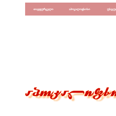
Перейти к контенту
თავფურცელი
აპოკალიფსისი
უსჯუ