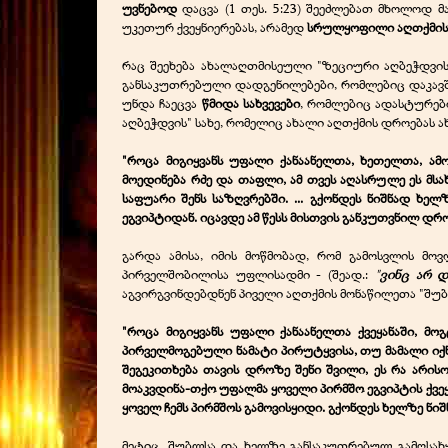
უვნებოდ
დაცვა (1 თეს. 5:23) შეეძლებათ მხოლოდ მ
უკეთურ ქვეყნიერებას, არამედ
სრულყოფილი აღთქმის
რაც შეეხება ახალაღთმისეული "ზეციური აღბეჭდვის
განსაკუთრებული დადგენილებები, რომლებიც დაკავ
უნდა ჩაეცვა
წმიდა სახვევები
, რომლებიც ადასტურებდ
აღბეჭდვის" სახე, რომელიც ახალი აღთქმის დროებას ახ
"როცა მიგიყვანს უფალი ქანაანელთა, ხეთელთა, ამო
მოედინება რძე და თაფლი, ამ თვეს აღასრულე ეს მსა
საფუარი შენს საზღვრებში. ... გქონდეს ნიშნად ხ
ეგვიპტიდან. იცავდე ამ წესს მისთვის განკუთვნილ დროს
გარდა ამისა, იმის მოწმობად, რომ გამოსვლის მო
პირველშობილისა უფლისადმი - (შეად.:
"
ვინც არ დ
აგვირგვინდებდნენ პიველი აღთქმის მონაწილეთა "შუბლ
"როცა მიგიყვანს უფალი ქანაანელთა ქვეყანაში, მო
პირველმოგებული ნამატი პირუტყვისა, თუ მამალი იქნ
შეგეკითხება თავის დროზე შენი შვილი, ეს რა არის
მოაკვდინა-თქო უფალმა ყოველი პირმშო ეგვიპტის ქვე
ყოველ ჩემს პირმშოს გამოვისყიდი. გქონდეს ხელზე ნიშ
მეტიც, შუბლსა და ხელზე განსაკუთრებულ გამოსახ