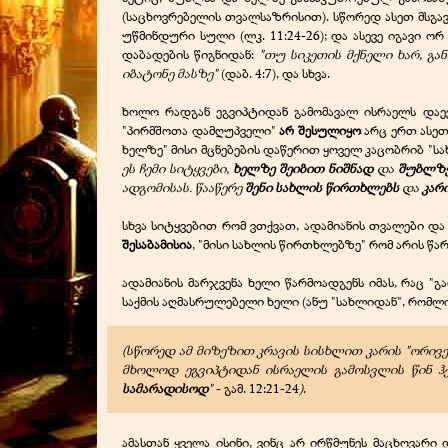
(საცხოვრებელის თვალსაზრისით). სწორედ ასეთ მსგავ
უწმინდური სული (ლკ. 11:24-26); და ასევე იგავი ორ
დაბადების წიგნიდან:
"თუ სიკეთის მქნელი ხარ, გა
იბატონე მასზე"
(დაბ. 4:7), და სხვა.
ხოლო რადგან ეგვიპტიდან გამომავალ ისრაელს და
"პირმშოთა დამღუპველი"
არ შესულიყო
არც ერთ ასე
ხელზე" მისი მცნებების დაწერით ყოველ კაცობრიბ "ს
ეს ჩემი სიტყვები,
ხელზე შეიბით ნიშნად
და
შუბლზე 
ადგომისას. წააწერე
შენი სახლის წირთხლებს
და
კარ
სხვა სიტყვებით რომ ვთქვათ, ადამიანის თვალები და
შესაბამისია
, "მისი სახლის წირთხლებზე" რომ არის წა
ადამიანის მარჯვენა ხელი წარმოადგენს იმას, რაც "
საქმის აღმასრულებელი ხელი (ანუ "სახლიდან", რომლ
(სწორედ ამ მიზეზით კრავის სისხლით კარის "ორივ
მხოლოდ ეგვიპტიდან ისრაელის გამოსვლის წინ ჰ
სამარადისოდ
"
- გამ. 12:21-24
)
.
ამასთან ყველა ისინი, ვინც არ ირწმუნეს მაცხოვა