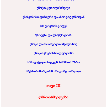
ენოქის კეთილი სახელი
ეპისკოპოსი დიმიტრი და ანიო ვიტერბოდან
ძმა ჯოვანის ცოდვა
წარღვნა და დამწერლობა
ენოქი და მისი შვილთაშვილი ნოე
ენოქის წიგნის საიდუმლონი
სამოციქულო საუკუნის მამათა აზრი
ანტროპომორფიზმი როგორც იარლიყი
თავი III
ღმრთისშვილები