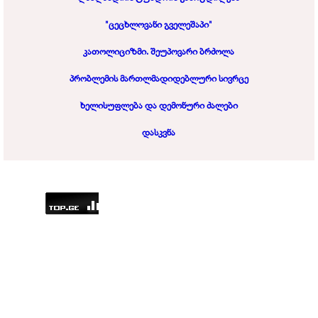
"ცეცხლოვანი გველეშაპი"
კათოლიციზმი. შეუპოვარი ბრძოლა
პრობლემის მართლმადიდებლური სივრცე
ხელისუფლება და დემონური ძალები
დასკვნა