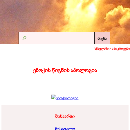
ძიება
სწავლანი >
აპოკრიფები
ენოქის წიგნის აპოლოგია
შინაარსი
შესავალი