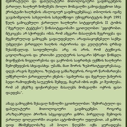
მემორატული და ფაბულატური მითოლოგიური გადმოცემების
ქართულ, ხალხურ ნიმუშებს (ხოლო მომავალში გამოვაქვეყნოთ სხვა
ქრისტეანი ხალხების ანალოგიურ გადმოცემებსაც). თბილისის ივანე
ჯავახიშვილის სახელობის სახელმწიფო უნივერსიტეტის მიერ 1991
წელს გამოცემული ქართული ხალხური სიტყვიერების II ტომის
("მეგრული ტექტები") წინასიტყვაობაში ვკითულობთ: "ვფიქრობთ,
მტკიცება არ სჭირდება იმას, რომ ამგვარი მასალების შეგროვება და
მეცნიერულად გამოცემა გადაუდებელი, არადასაყოვნებელი საქმეა
უძველესი ქართველი ხალხის ისტორიისა და კულტურის ღრმად
შესასწავლად. საიდუმლოება არც ის არის, რომ ტექნიკის,
ცივილიზაციის და ერთიანი კულტურის საოცარი სწრაფი წინსვლა
მივიწყების ნიველირებისა და გაქრობის საფრთხეს უქმნის ხალხური
შემოქმედების სხვადასხვა უბანს, მათ შორის ზეპირსიტყვიერებასაც.
დღეს არავის შეუძლია, ზუსტად განსაზღვროს, როგორ წარიმართება
უმწერლობო ქართველური ენების -
სვანურისა და მეგრულ-
ჭანურის
ბედი რამოდენიმე საუკუნის შემდეგ, მაგრამ იმის თქმა კი შეიძლება,
რომ ამ ენებზე ფიქსირებულ მასალებს მომავალში ოქროს ფასი
დაედება".
ამავე გამოცემის შესავალ ნაწილში ვკითხულობთ: "მემორატული და
ფაბულატური მითოლოგიური გადმოცემები, როგორც
არაზღაპრული პროზის სპეციფიკური ჟანრი, პირველად შემოდის
ქართულ ფოლკლორში თავისი ავტონომიური უფლებით. ამ ჟანრის
დიდ მნიშვნელობაზე ამ ბოლო წლებში იქნა ყურადღება