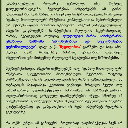
გამახვილებული როგორც ევროპულ, ისე რუსულ
ფოლკლორისტიკაში. მეცნიერებას აინტერესებს ამ ტიპის
გადმოცემებში შემონახული ის უძველესი წარმოდგენები, რომლებიც
"დაბალ მითოლოგიურ" რწმენათა კომპლექსიითაა შეპირობებული
და უნივერსალურ ხასიათს ატარებენ". მაგრამ გარკვეულწილად
ამგვარი გადმოცემები საინტერესოა რელიგიის სფეროსთვისაც,
რაზეც მეტყველებს თუნდაც
ლუდოვიკო მარია სინისტრარის
ცნობილი ნაშრომი "ინკუბუსებისა და სუკკუბუსების
დემონიალიტეტი"
, დავა ე. წ.
"ნეფილიმთა"
გარშემო და სხვა ამის
მსგავსი თემა, რომელსაც ხშირად ვხვდებით დაცემულ
ანგელოზთადმი მიძღვნილ რელიგიურ სტატიებსა თუ ნაშრომებში.
მეცნიერებისთვის ამგვარი თქმულებები თუ "დაბალ მითოლოგიურ"
რწმენათა კატეგორიაშია მოთავსებული, ჩვენთვის, როგორც
მორწმუნეთათვის, ის დემონოლოგიის სფეროშია განთავსებული. ამ
თემატიკას სხვადასხვა კუთხით ეხებოდა მრავალი ძველი თუ
თანამედროვე ღვთისმეტყველი, ამიტომაც, ის სარწმუნოებრივი
თვალსაზრისითაც გარკვეულ დაინტერესებას იწვევს. სწორედ ამ
ინტერესითაა გამოწვეული ჩვენი მცდელობა შევაგროვოთ ამგვარი
ლიტერატურად და განვათავსოთ ის ჩვენი ინტერნეტ რესურსის
გვერდებზე.
რა თქმა უნდა, ამ გამოცემის მთლიანად გადმობეჭდვას ჩვენ არ