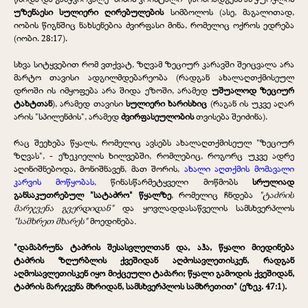
უზენაესი სულიერი ღირებულების
სიმბოლოს (ასე, მაგალითად,
იობის წიგნშიც ნახსენებია ძვირფასი მინა, რომელიც ოქროს ედრება
(იობი. 28:17).
სხვა სიტყვებით რომ ვთქვატ, ზღვამ ზეციურ კარავში შეიცვალა არა
მარტო თავისი ადგილმდებარეობა (რადგან ახალაღთქმისეულ
დროში ის იმყოფება არა შიდა ეზოში, არამედ
უშუალოდ ზეციურ
ტახტთან
), არამედ თავისი
სულიერი ხარისხიც
(რაგან ის უკვე აღარ
არის "სპილენძის", არამედ
ძვირფასეულობის
თვისება შეიძინა).
რაც შეეხება წყალს, რომელიც ავსებს ახალაღთქმისეულ "ზეციურ
ზღვას", - ეზეკიელის ხილვებში, რომლებიც, როგორც უკვე ადრე
აღინიშნებოდა, მონიშნავენ, მათ შორის,
ახალი აღთქმის მომავალი
კარვის მოწყობას,
წინასწარმეტყველი მოწმობს
სრულიად
განსაკუთრებულ "სატაძრო" წყალზე
, რომელიც ჩნდება
"ტაძრის
მარჯვენა გვერდიდან"
და ყოვლადდასაწველის სამსხვერპლოს
"სამხრეთ მხარეს"
მოედინება
.
"დამაბრუნა ტაძრის შესასვლელთან და, აჰა, წყალი მიედინება
ტაძრის ზღურბლის ქვეშიდან აღძოსავლეთისკენ, რადგან
აღმოსავლეთისკენ იყო მიქცეული ტაძარი; წყალი გამოდის ქვეშიდან,
ტაძრის მარჯვენა მხრიდან, სამსხვერპლოს სამხრეთით" (ეზეკ. 47:1).