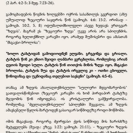
(2 პარ. 4:2-5; 3 მეფ. 7:23-26).
გამოცხადების წიგნის ხილვებში ოქროს სასანთლეს გვერდით (ანუ
უშუალოდ ზეციური საყდრის წინ (გამოცხ. 4:6; 15:2, ირიბად -
გამოცხ. 10:2, 5, 8) იდუმალთმხილველი ასევე ხედავს ერთგვარ
"ზღვას". მაგრამ ეს "ზეციური ზღვა" უკვე არის არა სპილენძის,
როგორც ხელთქმნილ კარავში იყო, არამედ შუშისებრი და ამასთან
"მსგავსი ბროლისა":
"ხოლო ტახტიდან გამოდიოდნენ ელვანი, გრგვინვა და გრიალი,
ტახტის წინ კი ენთო შვიდი ლამპარი ვერცხლისა, რომლებიც არიან
ღვთის შვიდი სული. ტახტის წინ თითქოს მინის ზღვა იყო, მსგავსი
ბროლისა, ტახტის შუა და ტახტის ირგვლივ კი - ოთხი ცხოველი,
წინიდანაც და უკნიდანაც თვლებით სავსენი" (გამოცხ. 4:5-6).
თანაც ამ ზღვის ახალაღთქმისეული "სულიერი მდგომარეობის"
გათვალისწინებით (ზეციურ კარავში ის ხომ პირდაპირ ტახტზე
მჯდომის წინ იმყოფება), ის კრისტალური გამჭვირვალობა,
რომელმაც "ძველაღთქმისეული" სპილენძი შეცვალა, ამ ზღვის
ამავსებელი წყლის მარტოდენ გასაოცარ სიწმიდეზე როდი მოწმობს.
იმის მსგავსად, როგორც ძვირფასი ქვის სიწმიდე მის ხარისხზე
მეტყველებს (შეად.: ეზეკ. 1:22; გამოცხ. 21:11), - ზეციური ზღვის
წმიდა და გამჭვირვალე "მინის კრისტალი" წარმოადგენს ამ ჭურჭლის