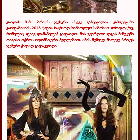
კაილის მამა ბრიუს ჯენერი ასევე გაჭედილია კაპსულაში
კარდაშიანის 2013 წლის საკმაოდ სიმბოლურ საშობაო მისალოცზე,
რომელიც დეივ ლაშაპელემ გადაიღო. მის გვერდით დგას მანეკენი
თავისი ოქროს ოლიმპიური მედლებით. ამის შემდეგ მალევე ბრიუს
ჯენერი ქალად გადაკეთდა.