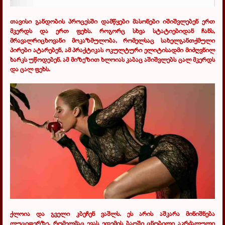
თავისი განდობის პროცესში დამწყები მასონები იშიშვლებენ ერთ
მკერდს და ერთ ფეხს. როგორც სხვა სტატიებიდან ჩანს,
მრავალრიცხოვანი მოკაზმულობა, რომელსაც სახელგანთქმული
პირები ატარებენ, ამ პრაქტიკას ოკულტური ელიტისადმი მიძღვნილ
ხარკს უწოდებენ. ამ მიზეზით ხლოიას კაბაც აშიშვლებს ცალ მკერდს
და ცალ ფეხს.
ქლოია და გველი კბეჩენ ვაშლს. ეს არის აშკარა მინიშნება
ლუციფერზე, რომელმაც ევას ედემის ბაღში ცნობილი აკრძალული