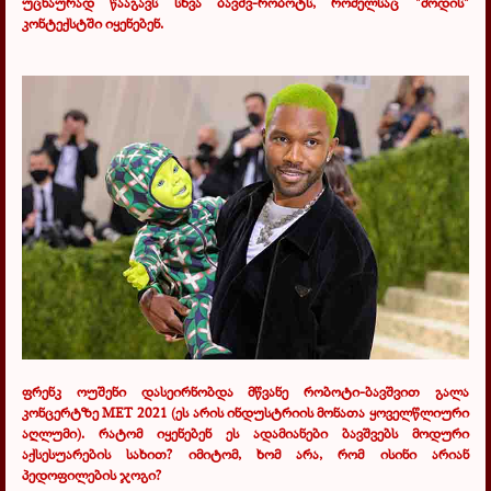
უცნაურად წააგავს სხვა ბავშვ-რობოტს, რომელსაც "მოდის"
კონტექსტში იყენებენ.
ფრენკ ოუშენი დასეირნობდა მწვანე რობოტი-ბავშვით გალა
კონცერტზე
MET 2021
(ეს არის ინდუსტრიის მონათა ყოველწლიური
აღლუმი). რატომ იყენებენ ეს ადამიანები ბავშვებს მოდური
აქსესუარების სახით? იმიტომ, ხომ არა, რომ ისინი არიან
პედოფილების ჯოგი?