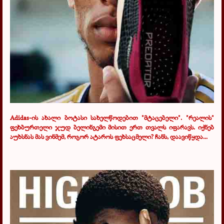
Adidas
-ის
ახალი ბოტასი სახელწოდებით "მტაცებელი". "რეალის"
ფეხბურთელი ჯუდ ბელინგემი მისით ერთ თვალს იფარავს. იქნებ
აუხსნას მას ვინმემ, როგორ ატაროს ფეხსაცმელი? ჩანს, დაავიწყდა...