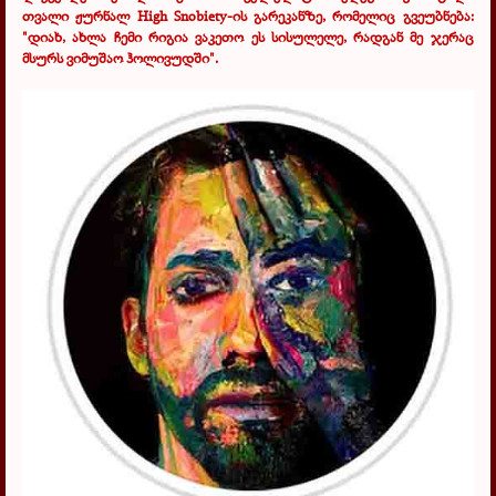
თვალი ჟურნალ
High Snobiety
-ის გარეკანზე, რომელიც გვეუბნება:
"დიახ, ახლა ჩემი რიგია ვაკეთო ეს სისულელე, რადგან მე ჯერაც
მსურს ვიმუშაო ჰოლივუდში".