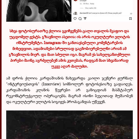
სხვა ფოტოსურათზე ქლოია გვიჩვენებს ცალი თვალის მკაფიო და
უცდომელ ჟესტს. გზავნილი ასეთია: ის არის ოკულტური ელიტის
ინსტრუმენტი. Instagram-ში განთავსებული კომენტარების
მიხედვით, ადამიანები სრულიად გაცნობიერებულნი არიან ამ
გზავნილის მიერ. და მათ სძულთ იგი. მაგრამ ეს სახელგანთქმული
პირები მაინც აგრძელებენ ამის კეთებას, რადგან მათ სხვანაირად
უკვე აღარ ძალუძთ.
ამ დროს ქლოია კარდაშიანის ნახევარდა კაილი ჯენერი ჟურნალ
"ინტერვიუსთვის" (Interview) სიმბოლურ ფოტოსესიაზე გადაიღეს.
კარდაშიანის კლანის წევრები არ განიცდიან მასშტაბურ
რეკონსტრუქციულ ოპერაციებს, მაგრამ ისინი ბეჯითად მუშაობენ
და ოკულტური ელიტის სიგიჟეს პროპაგანდას უწევენ.