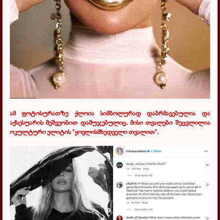
ამ ფოტოსურათზე ქლოია სიმბოლურად დაბრმავებულია და
აქსესუარის მეშვეობით დამუჯებულიც. მისი თვალები შეცვლილია
ოკულტური ელიტის "ყოვლისმხედველი თვალით".