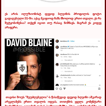
ეს არის ილუზიონისტ დევიდ ბლეინის პროფილის ფოტო
გადაღებული
IG
-ში. აქაც მკაფიოდ ჩანს მხოლოდ ერთი თვალი. ეს რა
შეტყობინებაა? თქვენ იცით თუ რასაც ნიშნავს. მაგრამ ეს კიდევ
არაფერი.
თავისი შოუს "შეუძლებელია"-ს წასაწევად დევიდ ბლეინი აშკარად
არეკლამებს ერთი თვალის იდეას. თითქმის ყველა კომენტარი
მიანიშნებდა ილუმინატების სიმბოლიზმზე. სხვა კომენტარებში კი