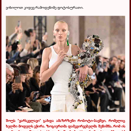
ვიხილოთ კიდევ რამოდენიმე ფოტოსურათი.
შოუს "ვარსკვლავი" გახდა ამაზრზენი რობოტი-ბავშვი, რომელიც
ხელში მოდელს ეჭირა. ზოგიერთმა დამკვირვებელმა შენიშნა, რომ ის