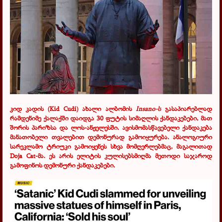
კიდ კადის (Kid Cudi) ახალი ალბომის
Insano
-ს
გასაპიარებლად
რამდენიმე ქალაქში დაიდგა 30 ფუტის სიმაღლის ქანდაკებები, მათ
შორის პარიზსა და ლოს-ანჟელესში. ავისმომასწავებელი ქანდაკება
მანათობელი თვალებით დემონურად გამოიყურება. ანალოგიური
სარეკლამო ტრიუკი გამოიყენეს სხვა მომღერლებმაც, მაგალითად
Doja Cat-მა. ეს არის ელიტის კულისებსმიღმა მეთოდი საჯაროდ
გამოფინოს დემონური ქანდაკებები.