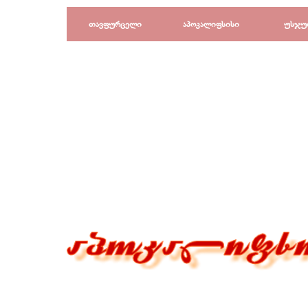
Перейти к контенту
თავფურცელი
აპოკალიფსისი
უსჯუ