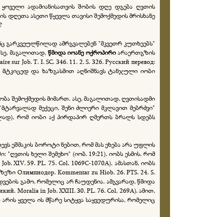
, ყოველი ადამიანისათვის შობის დღე დგება ღვთის
ბის დღეთა ასეთი წყევლა თავისი შემოქმედის მრისხანე
?
ნც გარკვეულწილად ამრგვალებენ "მკვეთრ კუთხეებს"
სე, მაგალითად,
წმიდა იოანე ოქროპირი
არაერთგზის
r Job. Т. I. SC. 346. 11. 2. S. 326. Русский перевод:
ენ მტკიცედ და ხაზგასმით აღნიშნავს ტანჯული იობი
ბა შემოქმედის მიმართ. ასე, მაგალითად, ღვთისადმი
მტარვალად მექეცი, შენი ძლიერი მკლავით მებრძვი"
ად), რომ იობი აქ პირდაპირ ღმერთს ბრალს სდებს
ევს ეშმაკის ბოროტი ნებით, რომ მას ეხება არა უფლის
"ღვთის ხელი შემეხო" (იობ. 19:21). იობს ესმის, რომ
. XIV. 59. PL. 75. Col. 1069C-1070A). ამასთან, იობს
ი Олимпиодор. Kommentar zu Hiob. 26. PTS. 24. S.
დვების გამო, რომელიც არ ჩაუდენია. ამგვარად, წმიდა
ralia in Job. XXIII. 30. PL. 76. Col. 269A). ამით,
 არის ყველა ის მწარე სიტყვა საყვედურისა, რომელიც