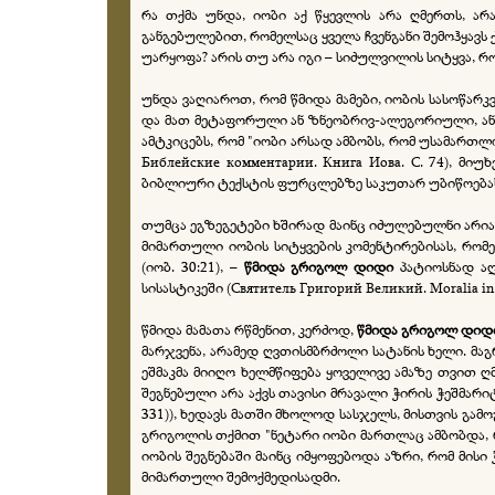
რა თქმა უნდა, იობი აქ წყევლის არა ღმერთს, არა
განგებულებით, რომელსაც ყველა ჩვენგანი შემოჰყავს 
უარყოფა? არის თუ არა იგი – სიძულვილის სიტყვა, 
უნდა ვაღიაროთ, რომ წმიდა მამები, იობის სასოწა
და მათ მეტაფორული ან ზნეობრივ-ალეგორიული, ან 
ამტკიცებს, რომ "იობი არსად ამბობს, რომ უსამართლოდ იტ
Библейские комментарии. Книга Иова. С. 74), მ
ბიბლიური ტექსტის ფურცლებზე საკუთარ უბიწოება
თუმცა ეგზეგეტები ხშირად მაინც იძულებულნი არიან
მიმართული იობის სიტყვების კომენტირებისას, რომ
(იობ. 30:21), –
წმიდა გრიგოლ დიდი
პატიოსნად აღ
სისასტიკეში (Святитель Григорий Великий. Moralia in Jo
წმიდა მამათა რწმენით, კერძოდ,
წმიდა გრიგოლ დიდ
მარჯვენა, არამედ ღვთისმბრძოლი სატანის ხელი. მაგრ
ეშმაკმა მიიღო ხელმწიფება ყოველივე ამაზე თვით ღმერთ
შეგნებული არა აქვს თავისი მრავალი ჭირის ჭეშმარი
331)), ხედავს მათში მხოლოდ სასჯელს, მისთვის გამო
გრიგოლის თქმით "ნეტარი იობი მართლაც ამბობდა, რომ 
იობის შეგნებაში მაინც იმყოფებოდა აზრი, რომ მისი
მიმართული შემოქმედისადმი.