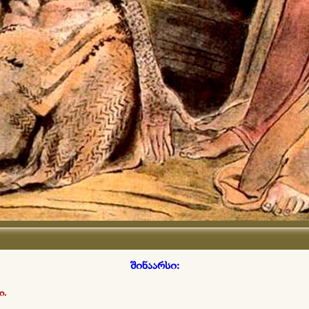
შინაარსი:
ი.