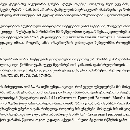
მედ ქვეყანაზე საკუთარი გაჩენის დღეს. თუმცა, როგორც ჩვენ გვესმის
ქვეყნიერებაში. მაშ, ხომ არ არის ტანჯულის მიერ საკუთრი ჩასახვისა და შო
რომელიც მიმართულია ამქვეყნად მისი მოსვლის მიზეზისადმი – ღმრთისადმი
რკვეთილებით აღვსებული ბიბლიური სიტყვების განმარტებაში, ზოგჯერ მაი
კიდევ – ზუსტად საპირისპირო მნიშვნელობით გადააზრებას ცდილობენ. ა
ანჯება და არა აქვს ცოდვები..." (Святитель Иоанн Златоуст. Commentaire su
იუხედავად იმისა, როგორც ამას არაერთგზის ვიხილავთ შემდგომში, რაოდ
ს.
 აღიარონ იობის სიტყვების უკიდურესი სიმკვეთრე და მრისხანე პირდაპირო
ელთაც იგი წარმოთქვამს უკვე მეგობრებთან კამათის დასასრულისთვის – "
იარებს (თუმცა შემდეგ ცდილობს ეს ყველაფერი განმარტოს მეტაფორულ
b. XX. 62. PL. 76. Col. 174BC).
ის
მიხედვით, იობმა, რა თქმა უნდა, იცოდა, რომ ყველა უბედურება მას მისდ
ამ ამასთან ერთად, ის შემთხვევით როდი ამბობს თავის ერთ-ერთ სიტყვაში: 
ისგან (შეადარეთ: იობ. 1:11) (Святитель Григорий Великий. Moralia in Job
ტი მიზეზი (ოლიმპიოდორეს თქმით, იობმა "არ იცოდა თავის გასაჭირთა მიზეზ
გზავნილს ღმერთისგან, რომელიც, როგორც მას ეჩვენება, მოსდევს მას იმ ცო
ისჯებოდა ყოველგვარი დანაშაულის გარეშე" (Святитель Григорий Великий. Mo
 ჭირ-ვარამის წყაროა თვით უფალი. აქედან – ასეთი მცდარი რწმენის გამო –