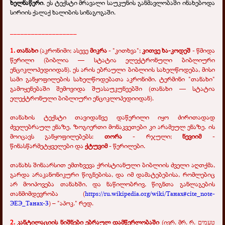
ხელნაწერი
. ეს ტექსტი მრავალი საუკუნის განმავლობაში ინახებოდა
სირიის ქალაქ ხალიბის სინაგოგაში.
___________________
1.
თანახი
(აკრონიმი; ასევე
მიკრა‎
- "კითხვა";
კითვე ხა-კოდეშ
- წმიდა
წერილი (ბიბლია — სტატია ელექტრონული ბიბლიური
ენციკლოპედიიდან). ეს არის ებრაული ბიბლიის სახელწოდება, მისი
სამი განყოფილების სახელწოდებათა აკრონიმი. ტერმინი "თანახი"
გამოყენებაში შემოვიდა შუასაუკუნეებში (თანახი — სტატია
ელექტრონული ბიბლიური ენციკლოპედიიდან).
თანახის ტექსტი თავიდანვე დაწერილი იყო ძირითადად
ძველებრაულ ენაზე, ზოგიერთი მონაკვეთები კი არამეულ ენაზე. ის
მოიცავს განყოფილებებს:
თორა
- რჯული;
ნევიიმ
-
წინასწარმეტყველები და
ქტუვიმ
- წერილები.
თანახს შინაარსით ემთხვევა ქრისტიანული ბიბლიის ძველი აღთქმა,
გარდა არაკანონიკური წიგნებისა, და იმ დამატებებისა, რომლებიც
არ მოიპოვება თანახში, და ნაწილობრივ, წიგნთა განლაგების
თანმიმდევრობა (
https://ru.wikipedia.org/wiki/Танах#cite_note-
ЭЕЭ_Танах-3
) – "აპოკ." რედ.
2.
კანტილაციის ნიშნები ებრაულ დამწერლობაში
(ივრ. მრ. რ. טעמים