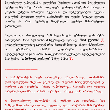
მიკრასეულ გამოცემაში, ველებზე (წვრილი ასოებით) მოცემულია
სეპტუაგინტას შესაბამისი ადგილები. ვარაუდობენ, რომ სამოელის
წიგნის უმეტსი ნაწილის ავტორსა და სეპტუაგინტის ავტორს
თვალწინ ჰქონდათ უფრო ხარისხიანი და უფრო ზუსტი ვერსია,
ვიდრე ეს არის ჩვენამდე მოღწეული ტექსტი მასორეტული
ვარიანტით.
მაგალითად, რომელიღაც შემთხვევისთვის ებრაულ ვარიანტში
ნახსენებია, რომ ადამიანი მსხვერპლად სწირავს
"სამ კუროს"
(3)
.
კონტექსტუალურად გაუგებარია, საიდან მოვიდა ასეთი მსხვერპლი,
ის ვერანაირად აიხსნება გალახური თვალსაზრისით.
სეპტუაგინტაში კი არ არის ნათქვამი "სამი კურატი". სეპტუაგინტაში
ნათქვამია
"სამი წლის კურატი"
(1 მეფ. 1:24)
(4).
___________________
3.
საპატრიარქოს მიერ გამოცემულ ახალქართულ თარგმანში
(მთარგმნელები: ზურაბ კიკნაძე და მალხაზ სონღულაშვილი) ეს
ტექსტი ასე იკითხება: "როცა გამოზარდა, წაიყვანა იგი უფლის
სახლში, სილოამში. თან სამი კურატი, ..." (1 მეფ. 1:24). – "აპოკ." რედ.
4.
ძველქართულ თარგმანში ეს ტექსტი ასე იკითხება: "და
შემდგომად მისა აღვიდა იგი სელომად და თანაწარიბა მან
ზვარაკი
ერთი სმნიერი
..." (1 მეფ. 1:24) (ბიბლია. ძველი აღთქმა. თბილისი