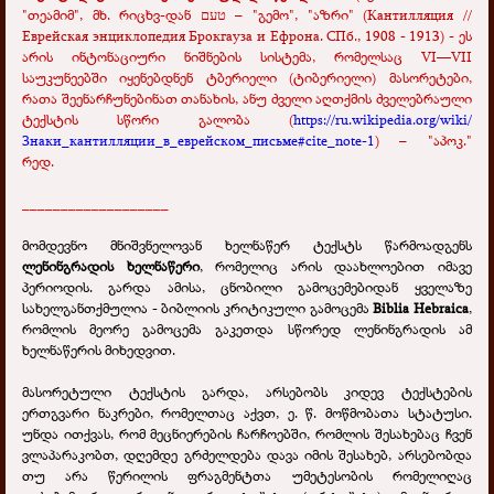
"თეამიმ", მხ. რიცხვ-დან טעם – "გემო", "აზრი" (Кантилляция //
Еврейская энциклопедия Брокгауза и Ефрона. СПб., 1908 - 1913) - ეს
არის ინტონაციური ნიშნების სისტემა, რომელსაც VI—VII
საუკუნეებში იყენებდნენ ტბერიელი (ტიბერიელი) მასორეტები,
რათა შეენარჩუნებინათ თანახის, ანუ ძველი აღთქმის ძველებრაული
ტექსტის სწორი გალობა (
https://ru.wikipedia.org/wiki/
Знаки_кантилляции_в_еврейском_письме#cite_note-1
) – "აპოკ."
რედ.
___________________
მომდევნო მნიშვნელოვან ხელნაწერ ტექსტს წარმოადგენს
ლენინგრადის ხელნაწერი
, რომელიც არის დაახლოებით იმავე
პერიოდის. გარდა ამისა, ცნობილი გამოცემებიდან ყველაზე
სახელგანთქმულია - ბიბლიის კრიტიკული გამოცემა
Biblia Hebraica
,
რომლის მეორე გამოცემა გაკეთდა სწორედ ლენინგრადის ამ
ხელნაწერის მიხედვით.
მასორეტული ტექსტის გარდა, არსებობს კიდევ ტექსტების
ერთგვარი ნაკრები, რომელთაც აქვთ, ე. წ. მოწმობათა სტატუსი.
უნდა ითქვას, რომ მეცნიერების ჩარჩოებში, რომლის შესახებაც ჩვენ
ვლაპარაკობთ, დღემდე გრძელდება დავა იმის შესახებ, არსებობდა
თუ არა წერილის ფრაგმენტთა უმეტესობის რომელიღაც