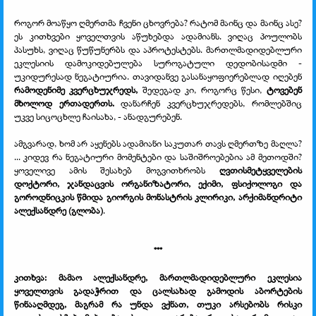
როგორ მოაწყო ღმერთმა ჩვენი ცხოვრება? რატომ მაინც და მაინც ასე?
ეს კითხვები ყოველთვის აწუხებდა ადამიანს. ვიღაც პოულობს
პასუხს, ვიღაც წუწუნერბს და აპროტესტებს. მართლმადიდებლური
ეკლესიის დამოკიდებულება სუროგატული დედობისადმი -
უკიდურესად ნეგატიურია. თავიდანვე გასანაყოფიერებლად იღებენ
რამოდენიმე კვერცხუჯრედს,
შედეგად კი, როგორც წესი,
ტოვებენ
მხოლოდ ერთადერთს.
დანარჩენ კვერცხუჯრედებს, რომლებშიც
უკვე სიცოცხლე ჩაისახა, - ანადგურებენ.
ამგვარად, ხომ არ აყენებს ადამიანი საკუთარ თავს ღმერთზე მაღლა?
... კიდევ რა ნეგატიური მომენტები და საშიშროებებია ამ მეთოდში?
ყოველივე ამის შესახებ მოგვითხრობს
ღვთისმეტყველების
დოქტორი, ჯანდაცვის ორგანიზატორი, ექიმი, ფსიქოლოგი და
გოროდნიცკის წმიდა გიორგის მონასტრის კლირიკი, არქიმანდრიტი
ალექსანდრე (გლობა)
.
***
კითხვა: მამაო ალექსანდრე, მართლმადიდებლური ეკლესია
ყოველთვის გადაჭრით და ცალსახად გამოდის აბორტების
წინააღმდეგ, მაგრამ რა უნდა ვქნათ, თუკი არსებობს რისკი