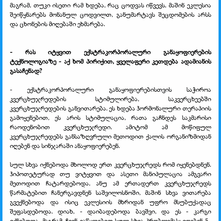
მაგრამ, თუკი ისეთი რამ ხდება, რაც ცოდვას იწვევს, მაშინ ეკლესია
შეიწყნარებს მონანულ ცოდვილთ, განუმარტავს შეცდომების არსს
და ცხონების მიღებაში ეხმარება.
- რას იტყვით ექსტრაკორპორალური განაყოფიერების
ტექნოლოგიაზე - აქ ხომ პირიქით, ყველაფერი კეთდება ადამიანის
გასაჩენად?
- ექსტრაკორპორალური განაყოფიერებისთვის საჭიროა
კვერცხუჯრედების სტიმულირება, საკვერცხეებში
კვერცხუჯრედების განვითარება. ეს ხდება ჰორმონალური თერაპიის
გამოყენებით, ეს არის სტიმულაცია, რათა გაჩნდეს საკმარისი
რაოდენობით კვერცხუჯრედი. ამიტომ ამ მოწიფულ
კვერცხუჯრედებს განსაზღვრული მეთოდით ქალის ორგანიზმიდან
იღებენ და სინჯარაში ანაყოფიერებენ.
სულ სხვა იქნებოდა მხოლოდ ერთ კვერცხუჯრედს რომ იყენებდნენ.
ჰიპოთეტურად თუ ვიტყვით და ასეთი მანიპულაცია ამგვარი
მეთოდით ჩატარდებოდა, ანუ ამ ერთადერთ კვერცხუჯრედს
წარმატებით ჩანერგავდნენ საშვილოსნოში, მაშინ სხვა ვითარება
გვექნებოდა და ისიც ეკლესიის მხრიდან უფრო მსუბუქადაც
შეფასდებოდა. დიახ, - დაიბადებოდა ბავშვი, და ეს - კარგი
იქნებოდა. მაგრამ, ჩვენ ვაწყდებით სულ სხვა პრობლემას: იღებენ 5-