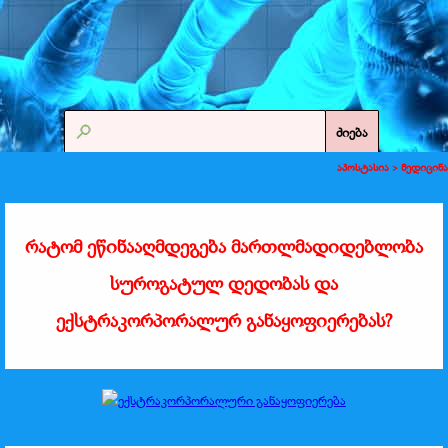
ძიება
აპოსტასია >
მედიცინა
რატომ ეწინააღმდეგება მართლმადიდებლობა
სუროგატულ დედობას და
ექსტრაკორპორალურ განაყოფიერებას?