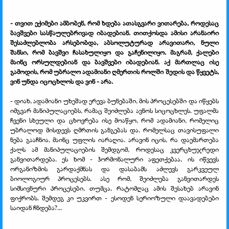
- თვით ექიმები ამბობენ, რომ ხდება ათასგვარი ვითარება, როდესაც
ბავშვები სასწაულებრივად იბადებიან. თითქოსდა ამისი არანაირი
შესაძლებლობა არსებობდა, აბსოლუტურად არავითარი, ნული
შანსი, რომ ბავშვი ჩასახულიყო და გაჩენილიყო. მაგრამ, ქალები
მაინც ორსულდებიან და ბავშვები იბადებიან. აქ მართლაც ისე
გამოდის, რომ უბრალო ადამიანი ღმერთის როლში შედის და წყვეტს,
ვინ უნდა იცოცხლოს და ვინ - არა.
- დიახ, ადამიანი უხეშად ერევა ბუნებაში, მის პროცესებში და იწყებს
იმგვარ მანიპულაციებს, რამაც შეიძლება ავნოს სიცოცხლეს. უფალმა
ჩვენი სხეული და ცხოვრება ისე მოაწყო, რომ ადამიანი, რომელიც
უბრალოდ მისდევს ღმრთის განგებას და, რომელსაც თავისუფალი
ნება გააჩნია, მაინც უფლის იარაღია. არავინ იცის, რა დაემართება
ქალს ამ მანიპულაციების შემდგომ, როდესაც კვერცხუჯრედი
განვითარდება. ეს ხომ - ჰორმონალური აფეთქებაა, ის იწვევს
ორგანიზმის გარდაქმნას და დასაბამს აძლევს გარკვეულ
ბიოლოგიურ პროცესებს. ასე რომ, შეიძლება განვითარდეს
სიმსივნური პროცესები, თუმცა, რატომღაც ამის შესახებ არავინ
ფიქრობს. შემდეგ კი უკვირთ - ესოდენ სერიოზული დაავადებები
საიდან ჩნდება?...