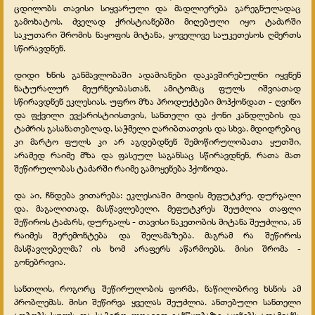
ცდილობს თავისი სიყვარული და მადლიერება გარეგნულადაც
გამოხატოს. ძველად ქრისტიანებში მიღებული იყო ტაძარში
საკუთარი შრომის ნაყოფის მიტანა, ყოველივე საუკეთესოს ღმერთს
სწირავდნენ.
დიდი ხნის განმავლობაში ადამიანები დაკავშირებულნი იყვნენ
ნატურალურ მეურნეობასთან, ამიტომაც ფულს იშვიათად
სწირავდნენ ეკლესიას. უფრო მზა პროდუქტები მოჰქონდათ - ღვინო
და ფქვილი ევქარისტიისთვის, სანთელი და ქონი კანდლების და
ტაძრის გასანათებლად, საჭმელი ღარიბთათვის და სხვა. მდიდრებიც
კი მარტო ფულს კი არ აგდებდნენ შემოწირულობათა ყუთში,
არამედ რაიმე მზა და ფასეულ საგანსაც სწირავდნენ, რათა მათ
შეწირულობას ტაძარში რაიმე გამოყენება ჰქონოდა.
და აი, ჩნდება ვითარება: ეკლესიაში მოდის მეფუტკრე, დურგალი
და, მაგალითად, მასწავლებელი. მეფუტკრეს შეუძლია თაფლი
შეწიროს ტაძარს, დურგალს - თავისი ნაკეთობის მიტანა შეუძლია, ან
რაიმეს შერემონტება და შელამაზება. მაგრამ რა შეწიროს
მასწავლებელმა? ის ხომ არაფერს აწარმოებს. მისი შრომა -
გონებრივია.
სანთლის, როგორც შეწირულობის ფორმა, ნაწილობრივ ხსნის ამ
პრობლემას. მისი შეწირვა ყველას შეუძლია. ანთებული სანთელი