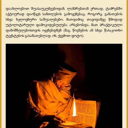
დაახლოებით შუასაუკუნეებიდან, ლამპრებთან ერთად, ტაძრებში
აქტიურად დაიწყეს სანთლების გამოყენებაც. როგორც განათების
სხვა ხელოვნური საშუალებები, მათდამიც თავიდანვე წმიდად
უტილიტარული დამოკიდებულება არსებობდა. მათ პრაქტიკული
დანიშნულებისთვის იყენებდნენ (მაგ. წიგნების ან სხვა წასაკითხი
ტექსტების გასანათებლად. იხ. ქვემოთ ფოტო).