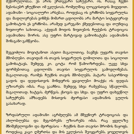
შეწირულობაა. ეს არის ერთგვარი საჩუქარი, ის, რასაც ჩვენი
ნებისაებრ ვჩუქნით იმ ეკლესიას, რომელშიც ლოცვისთვის მივედით.
ადამიანი - სოციალური არსებაა, როდესაც ის გრძნობს სიყვარულსა
და მადლიერებას ვინმეს მიმართ ცდილობს არა მარტო სიტყვიერად
გამოხატოს ეს გრძნობა, არამედ გარეგანი ქმედებითაც და თუნდაც
ნივთიერი სახითაც. აქედან მოდის ნივთების ჩუქების ტრადიცია
ადამიანთა შორის. ასე უფრო მარტივად გამოიხატება ადამიანის
შინაგანი განწყობა.
შეგვიძლია მოვიტანოთ ასეთი მაგალითიც. ბავშვს უყვარს თავისი
მშობლები. თავიდან ის თავის სიყვარულს ღიმილითა და სიცილით
გამოხატავს, შემდეგ კი, ცოტა რომ წამოიზრდება, უკვე სხვა
ფორმებითაც ცდილობს თავისი სიყვარულის გამოვლინებას.
მაგალითად, რაიმეს ჩუქნის თავის მშობლებს. პატარა სასეირნოდ
გადის და დედისთვის მინდვრის ყვავილები მოაქვს; ის დედას
უზიარებს იმას, რაც გააჩნია. შემდეგ სხვა რამეებსაც სწავლობს,
მაგალითად, ხატვას, ძერწვას, ქსოვას და სხვა. და უფრო დახვეწილ
საჩუქრებს ამზადებს მისთვის ძვირფასი ადამიანის გულის
გასახარად.
ზრდასრული ადამიანი აგრძელებს ამ მშვენიერ ტრადიციას და
ახლობლებსა და მეგობრებს უზიარებს იმას, რაც ყველაზე
მნიშვნელოვანი და ძვირფასია - ჩუქნის მათ თავისი შრომის ნაყოფს.
როდესაც კაცი ღმერთსა და მის ეკლესიას შეიყვარებს, ყოველთვის