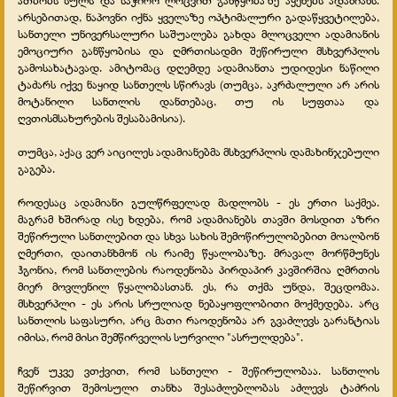
ათბობს სულს და საჭირო ლოცვით განწყობაზე აყენებს ადამიანს.
არსებითად, ნაპოვნი იქნა ყველაზე ოპტიმალური გადაწყვეტილება,
სანთელი უნივერსალური საშუალება გახდა მლოცველი ადამიანის
ემოციური განწყობისა და ღმრთისადმი შეწირული მსხვერპლის
გამოსახატავად. ამიტომაც დღემდე ადამიანთა უდიდესი ნაწილი
ტაძარს იქვე ნაყიდ სანთელს სწირავს (თუმცა, აკრძალული არ არის
მოტანილი სანთლის დანთებაც, თუ ის სუფთაა და
ღვთისმსახურების შესაბამისია).
თუმცა, აქაც ვერ აიცილეს ადამიანებმა მსხვერპლის დამახინჯებული
გაგება.
როდესაც ადამიანი გულწრფელად მადლობს - ეს ერთი საქმეა.
მაგრამ ხშირად ისე ხდება, რომ ადამიანებს თავში მოსდით აზრი
შეწირული სანთლებით და სხვა სახის შემოწირულობებით მოალბონ
ღმერთი, დაითანხმონ ის რაიმე წყალობაზე. მრავალ მორწმუნეს
ჰგონია, რომ სანთლების რაოდენობა პირდაპირ კავშირშია ღმრთის
მიერ მოვლენილ წყალობასთან. ეს, რა თქმა უნდა, შეცდომაა.
მსხვერპლი - ეს არის სრულიად ნებაყოფლობითი მოქმედება. არც
სანთლის საფასური, არც მათი რაოდენობა არ გვაძლევს გარანტიას
იმისა, რომ მისი შემწირველის სურვილი "ასრულდება".
ჩვენ უკვე ვთქვით, რომ სანთელი - შეწირულობაა. სანთლის
შეწირვით შემოსული თანხა შესაძლებლობას აძლევს ტაძრის