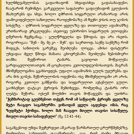
ხელმძღვანელობას გადაიხადონ სხვადასხვა გადასახადები,
ჩაატარონ რემონტი, გარკვეული საფასური გადაუხადონ ეკლესიის
მსახურებს და სხვა. ხოლო ღმრთის სიყვარული არანაირად არის
დამოკიდებული სანთელთა რაოდენობაზე ან ჩვენი ქისის თუ ჯიბის
სისქეზე, - ღმრთის სიყვარული ყველაზე და თითოეულ ადამიანზე
ერთნაირად ვრცელდება. ასეთივე უპირობო სიყვარულს ელოდება
ღმერთის ჩვენგანაც, - გულწრფელსა და წმიდას, და არა ისეთს,
როგორიცაა: "შენ - მე, მე კი - შენ". და საერთოდ, საქმე საქმეზე რომ
მიდგეს, სანთლის გარეშეც შეიძლება ლოცვა. ამისი დასტური
უხვადაა ძველ წმიდა მამათა ცხოვრებაში. შეიძლება ნებისმიერი
თანხა შევწიროთ ტაძარს, გავიღოთ მოწყალება
გარდაცვლილთათვის ან ცოცხალთა კეთილდღეობისათვის. მაგრამ,
მნიშვნელოვანია გვახსოვდეს, უფალი ადამიანის გულს უყურებს, და
არა მის ჯიბეს. შეწირულობის ოდენობა ისე მნიშვნელოვანი არ არის,
როგორც კეთილი განწყობა და სიყვარულით ავსებული გული.
გაიხსენეთ ღატაკი ქვრივის შემთხვევა, რომელმაც ტაძარს ორი
ლეპტა შეწირა. იესუმ მოუხმო თავის მოწაფეებს და უთხრა:
"ჭეშმარიტად გეუბნებით თქვენ, რომ ამ საწყალმა ქვრივმა ყველაზე
მეტი ჩააგდო საგანძურში. ვინაიდან ყველა აგდებდა იმას, რაც
ზედმეტი ჰქონდა, ხოლო მან ჩააგდო მთელი თავისი სისაწყლე,
მთელი თავისი საბადებელი"
(მკ. 12:41-44).
საგანგებოდ უნდა შევჩერდეთ აშკარად წარმართულ ცრურწმენებზე,
რომლებიც სანთლებს უკავშირდება. ვაი, რომ ისინი მრავალ