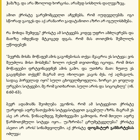
ჭამაზე, და არა მხოლოდ ხორცისა, არამედ სისხლის დალევაზეც.
ამით ქრისტე გარემომცველთ აჩვენებს, რომ იუდეველებმა იგი
სწორად გაიგეს და აქ არანაირი გადატანითი აზრი არ იგულისხმება.
რა მოხდა შემდეგ? ქრისტე ამ სიტყვებს კიდევ უფრო ამძლავრებს და
მათზე იმდენად მტკიცედ დგას, რომ მას თითქმის შეშლილს
უწოდებენ:
"ბევრმა მისმა მოწაფემ ამის გაგონებისას თქვა: მკაცრია ეს სიტყვა; ვის
შეუძლია მისი მოსმენა? ხოლო იესუმ თვითონვე იცოდა, რომ მისი
მოწაფეები დრტვინავდნენ ამის გამო, და უთხრა მათ: ნუთუ ეს
გაცდნებთ თქვენ? მაგრამ თუ იხილავთ კაცის ძეს, იქ აღმავალს,
სადაც პირველად იყო? სული ცხოველმყოფელია, ხორცი კი ყოვლად
ურგები; სიტყვები, მე რომ გითხარით, სული არის და სიცოცხლე" (ინ.
6:60-63).
ბევრ ადამიანს შეიძლება ეგონოს, რომ ამ სიტყვებით ქრისტე
უარყოფს ადრე ნათქვამის სიტყვასიტყვით გაგებულ აზრს. მაგრამ ეს
ასე არ არის, წინააღმდეგ შემთხვევაში გამოდის, რომ მთელი ადრე
წარმოთქმული სიტყვა იყო... უაზრობა? ცრუმეტყველება? ქრისტე
ასეთი არ არის! სინამდვილეში, აქ ქრისტე
დოგმატურ განმარტებას
იძლევა: