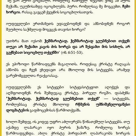
"მე ვარ პური ცოცხალი, რომელიც ჩამოველ ზეცით; ვინც ამ პურს
შეჭამს, უკუნისამდე იცოცხლებს. პური, რომელსაც მე მოგცემთ,
ჩემი
ხორცია
, რასაც გავცემ ქვეყნის სიცოცხლისათვის.
იუდეველები ერთმანეთს ედავებოდნენ და ამბობდნენ: როგორ
შეუძლია საჭმელად მოგვცეს თავისი ხორცი?
უთხრა მათ იესომ:
ჭეშმარიტად, ჭეშმარიტად გეუბნებით თქვენ:
თუკი არ შეჭამთ კაცის ძის ხორცს და არ შესვამთ მის სისხლს, არ
გექნებათ სიცოცხლე თქვენში
" (ინ. 6:51-53).
ეს ეპიზოდი წარმოადგენს მაგალითს, როდესაც ქრისტე რაღაცას
ამბობს და ჩვენ ვხედავთ არა მხოლოდ მის სიტყვებს, არამედ
გარემომცველთა რეაქციასაც.
იუდეველებმა ეს სიტყვები სიტყვასიტყვით აღიქვეს და
აღშფოთდნენ. რის შემდეგაც ქრისტე, პირველ რიგში, დასძენს:
"ჭეშმარიტად, ჭეშმარიტად გეუბნებით თქვენ"
— სიტყვებს,
რომლებსაც ქრისტე მხოლოდ
რწმენის უმნიშვნელოვანესი
დოგმატების
გადმოცემისას წარმოთქვამს.
ხოლო შემდეგ ის კიდევ უფრო აძლიერებს წინათქმულ სიტყვებს. თუ
აქამდე ლაპარაკი იყო პურის ჭამაზე, რომელიც ხორცს
წარმოადგენდა, ახლა ქრისტე პირდაპირ ლაპარაკობს ხორცის