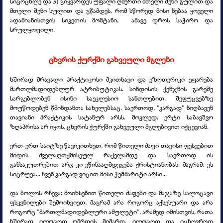
სიცოცხლე და 3) გიყვარდეს უფალი ღმერთი მთელი შენი გულით და
მთელი შენი სულით და გწამდეს, რომ სწორედ მისი ნებაა ყოველი
ადამიანისთვის სიკეთის მომტანი, ამავე დროს საჭირო და
სრულყოფილი.
ცხვრის ქურქში გახვეული მგლები
ხშირად მრავალი პრაქტიკოსი მკითხავი და ეზოთერიკი ეფარება
მართლმადიდებლურ ატრიბუტიკას. სინდისის ქენჯნის გარეშე
სარგებლობენ ისინი საეკლესიო სანთლებით, შეფუცვებზე
მოუწოდებენ წმინდანთა სახელებსაც. საერთოდ, "კარგად" ნიღბავენ
თავიანი პრაქტიკის სატანურ არსს. მოკლედ, ერტი საბავშვო
ზღაპრისა არ იყოს, ცხვრის ქურქში გახვეული მგლებივით იქცევიან.
ერთ-
ერთ საიტზე წავიკითხეთ, რომ წითელი ძაფი თავისი ფესვებით
მიდის ძველაღთქმისეულ რაქელამდე და საერთოდ ის
განსაკუთრებით არც კი ეწინააღმდეგება ქრისტიანობას. მაგრამ, ეს
სიცრუეა... ჩვენ კარგად ვიცით მისი ჭეშმარიტი არსი...
და ბოლოს რჩევა: მოიხსენით წითელი ძაფები და მაჯაზე სალოცავი
ფსკვნილები შემოიხვიეთ, მაგრამ არა როგორც აქსესუარი და არა
როგორც "მართლმადიდებლური ამულეტი", არამედ იმისთვის, რათა
ხშირად ილოცოთ ღმრთის მიმართ. ილოცოთ და იცხოვროთ