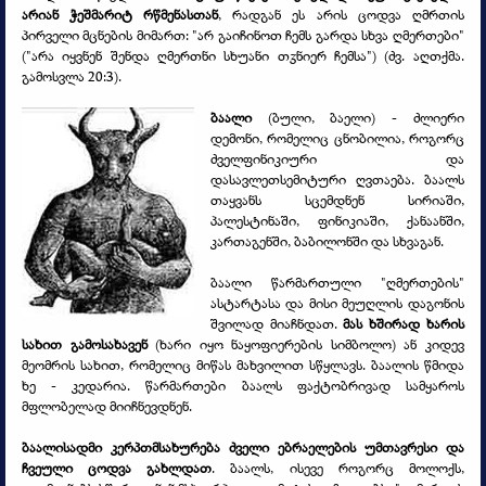
არიან ჭეშმარიტ რწმენასთან
, რადგან ეს არის ცოდვა ღმრთის
პირველი მცნების მიმართ: "არ გაიჩინოთ ჩემს გარდა სხვა ღმერთები"
("არა იყვნენ შენდა ღმერთნი სხუანი თჳნიერ ჩემსა") (ძვ. აღთქმა.
გამოსვლა 20:3).
ბაალი
(ბული, ბაელი) -
ძლიერი
დემონი, რომელიც ცნობილია, როგორც
ძველფინიკიური და
დასავლეთსემიტური ღვთაება. ბაალს
თაყვანს სცემდნენ სირიაში,
პალესტინაში, ფინიკიაში, ქანაანში,
კართაგენში, ბაბილონში და სხვაგან.
ბაალი წარმართული "ღმერთების"
ასტარტასა და მისი მეუღლის დაგონის
შვილად მიაჩნდათ.
მას ხშირად ხარის
სახით გამოსახავენ
(ხარი იყო ნაყოფიერების სიმბოლო) ან კიდევ
მეომრის სახით, რომელიც მიწას მახვილით სწყლავს. ბაალის წმიდა
ხე -
კედარია. წარმართები ბაალს ფაქტობრივად სამყაროს
მფლობელად მიიჩნევდნენ.
ბაალისადმი კერპთმსახურება ძველი ებრაელების უმთავრესი და
ჩვეული ცოდვა გახლდათ
. ბაალს, ისევე როგორც მოლოქს,