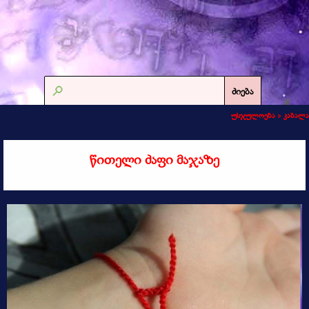
ძიება
უსჯულოება >
კაბალა
წითელი ძაფი მაჯაზე