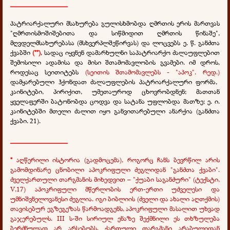
________________
პატრიარქალური მსახურება გულისხმობდა ღმრთის ერის მართვას
"ღმრთისმოშიშებითა და სიწმიდით ღმრთის წინაშე",
მღვდელმსახურებასა (მსხვერპლშეწირვას) და ლოცვებს ე. წ. განძთა
ქვაბში
(**)
, სადაც იყვნენ დამარხულნი საპატრიარქო ძალაუფლებით
შემოსილი ადამისა და მისი შთამომავლობის გვამები. იმ დროს,
როდესაც სეითიტებს
(სეითის შთამომავლებს - "აპოკ". რედ.)
დამყარებული ჰქონდათ ძალაუფლების პატრიარქალური ფორმა,
კაინიტები, პირიქით, უმეთაუროდ ცხოვრობდნენ; მათთან
ყველაფერში ბატონობდა ცოდვა და სატანა უფლობდა მათზე; ე. ი.
კაინიტებში მთელი ძალით იყო განვითარებული ანარქია
(განძთა
ქვაბი. 21).
________________
*
აღწერილი ისტორია (გადმოცემა), როგორც ჩანს ბევრწილ არის
გამომდინარე ცნობილი აპოკრიფული ძეგლიდან "განძთა ქვაბი".
ძველქართული თარგმანის მიხედვით – "ქუაბი საგანძური" (ტექსტი,
V,17) აპოკრიფული მწერლობის ერთ-ერთი უძველესი და
უმნიშვნელოვანესი ძეგლია. იგი ბიბლიის (ძველი და ახალი აღთქმის)
თავისებურ ეგზეგეზას წარმოადგენს, აპოკრიფული მასალით უხვად
გაჯერებულს. III ს-ში სირიულ ენაზე შექმნილი ეს თხზულება
ბერძნულად არ არსებობს. ქართული თარგმანი არაბულიდან