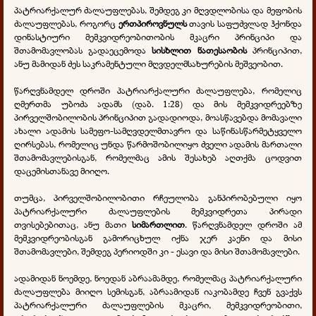
პატრიარქალურ ძალაუფლებას, შემდეგ კი მღვდლობისა და მეფობის
ძალაუფლებას, როგორც
ერთპიროვნულს
თავის საფუძვლად ჰქონდა
დინასტიური მემკვიდრეობითობის მკაცრი პრინციპი და
შთამომავლობას გადაეცემოდა
სისხლით ნათესაობის
პრინციპით,
ანუ მამიდან ძეს საკრამენტული მღვდელმსახურების მეშვეობით.
წარღვნამდელ დროში პატრიარქალური ძალაუფლება, რომელიც
ღმერთმა უბოძა ადამს (დაბ. 1:28) და მის მემკვიდრეებზე
პირველშობილობის პრინციპით გადადიოდა, მოასწავებდა მომავალი
ახალი ადამის სამეფო-სამღვდელმთავრო და საწინასწარმეტყველო
ღირსებას, რომელიც უნდა წარმოშობილიყო ძველი ადამის მართალი
შთამომავლებისგან, რომელმაც ამის შესახებ აღთქმა ცოდვით
დაცემისთანავე მიიღო.
თუმცა, პირველშობილობითი რჩეულობა განპირობებული იყო
პატრიარქალური ძალაუფლების მემკვიდრეთა პირადი
თვისებებითაც, ანუ მათი
სიმართლით
. წარღვნამდელ დროში ამ
მემკვიდრეობისგან გამორიცხულ იქნა ჯერ კაენი და მისი
შთამომავლები, შემდეგ პერიოდში კი - ესავი და მისი შთამომავლები.
ადამიდან ნოემდე, ნოედან აბრაამამდე, რომელმაც პატრიარქალური
ძალაუფლება მიიღო სემისგან, აბრაამიდან იაკობამდე ჩვენ გვაქვს
პატრიარქალური ძალაუფლების მკაცრი, მემკვიდრეობითი,