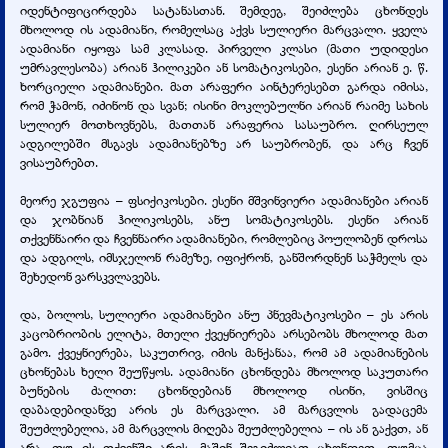
იდენტიფიცირდება სატანასთან. შემდეგ, შეიძლება ცხონდეს
მხოლოდ ის ადამიანი, რომელსაც აქვს სულიერი მარცვალი. ყველა
ადამიანი იყოფა სამ კლასად. პირველი კლასი (მათი უდიდესი
უმრავლესობა) არიან ჰილიკები ან სომატიკოსები, ესენი არიან ე. წ.
ხორციელი ადამიანები. მათ არაფერი აინტერესებთ გარდა იმისა,
რომ ჭამონ, იძინონ და სვან; ისინი მოკლებულნი არიან რაიმე სახის
სულიერ მოთხოვნებს, მათთან არაფერია სასაუბრო. ღირსეულ
ადგილებში მსგავს ადამიანებზე არ საუბრობენ, და არც ჩვენ
ვისაუბრებთ.
მეორე ჯგუფია – ფსიქიკოსები. ესენი მშვინვიერი ადამიანები არიან
და ჯობნიან ჰილიკოსებს, ანუ სომატიკოსებს. ესენი არიან
თქვენნაირი და ჩვენნაირი ადამიანები, რომლებიც პოულობენ დროსა
და ადგილს, იმსჯელონ რამეზე, იფიქრონ, განშორდნენ საჭმელს და
შეხედონ ვარსკვლავებს.
და, ბოლოს, სულიერი ადამიანები ანუ პნევმატიკოსები – ეს არის
კაცობრიობის ელიტა, მთელი ქვეყნიერება არსებობს მხოლოდ მათ
გამო. ქვეყნიერება, საკუთრივ, იმის მანქანაა, რომ ამ ადამიანების
ცხონებას ხელი შეუწყოს. ადამიანი ცხონდება მხოლოდ საკუთარი
ბუნების ძალით: ცხონდებიან მხოლოდ ისინი, ვისშიც
დაბადებიდანვე არის ეს მარცვალი. ამ მარცვლის გადაცემა
შეუძლებელია, ამ მარცვლის მიღება შეუძლებელია – ის ან გაქვთ, ან
არა. თუ ის თქვენში არის, მაშინ შეგიძლიათ ცხონდეთ, თუმცა