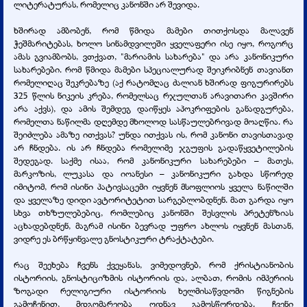
ლიტერატურას, რომელიც კანონში არ შევიდა.
ხშირად ამბობენ, რომ წმიდა მამები თითქოსდა მალავენ
ჭეშმარიტებას, ხოლო სინამდვილეში ყველაფერი ისე იყო, როგორც
ამას გვიამბობს, ვთქვათ, "მარიამის სახარება" და არა კანონიკური
სახარებები. რომ წმიდა მამები სპეციალურად შეიკრიბნენ თავიანთ
რომელიღაც შეკრებაზე (აქ რატომღაც ძალიან ხშირად ფიგურირებს
325 წლის ნიკეის კრება, რომელსაც რჯულთან არავითარი კავშირი
არა აქვს), და ამის შემდეგ დაიწყეს აპოკრიფების განადგურება,
რომელთა ნაწილმა დღემდე მხოლოდ სასწაულებრივად მოაღწია. რა
შეიძლება ამაზე ითქვას? უნდა ითქვას ის, რომ კანონი თავისთავად
არ ჩნდება. ის არ ჩნდება რომელიმე ჯგუფის გადაწყვეტილების
შედეგად. საქმე ისაა, რომ კანონიკური სახარებები – მათეს,
მარკოზის, ლუკასა და იოანესი – კანონიკური გახდა სწორედ
იმიტომ, რომ ისინი პატივსაცემი იყვნენ მსოფლიოს ყველა ნაწილში
და ყველაზე დიდი ავტორიტეტით სარგებლობდნენ. მათ გარდა იყო
სხვა თხზულებებიც, რომლებიც კანონში შესვლის პრეტენზიას
აცხადებდნენ, მაგრამ ისინი ბევრად უფრო ახლოს იყვნენ მასთან,
ვიდრე ეს ბრწყინვალე გნოსტიკური ტრაქტატები.
რაც შეეხება ჩვენს ქვეყანას, ვიმედოვნებ, რომ ქრისტიანობის
ისტორიის, გნოსტიციზმის ისტორიის და, ალბათ, რომის იმპერიის
ზოგადი რელიგიური ისტორიის ხელმისაწვდომი წიგნების
გამოჩენით, მდგომარეობა ოდნავ გამოსწორდება. ჩვენი