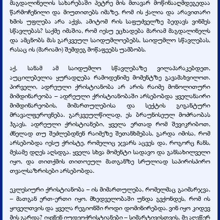
მაგდალინელის სახარებაში პეტრე მის მთავარ მოწინააღმდეგედაა
წარმოჩენილი და მიუთითებს იმაზე, რომ ის ქალია და არავითარი
ხმის უფლება არა აქვს, ამიტომ რის საფუძველზე ბედავს ვინმეს
სწავლებას? საქმე იმაშია, რომ იესუ ეცხადება მარიამ მაგდალინელს
და ამცნობს მას გარკვეულ საიდუმლოებებს, საიდუმლო სწავლებას,
რასაც ის (მარიამი) შემდეგ მოწაფეებს უამბობს.
აქ, სანამ ამ საიდუმლო სწავლებაზე ვილაპარაკებდეთ,
აუცილებელია ყურადღება რამოდენიმე მომენტზე გავამახვილოთ.
პირველი, ადრეული ქრისტიანობა არ არის რაიმე მონოლითური
მიმდინარეობა – ადრეული ქრისტიანობაში არსებობდა ყველანაირი
მიმდინარეობის, მიმართულებისა და სექტის გიგანტური
მრავალფეროვნება. გარკვეულწილად, ეს ბრაუნისეულ მოძრაობას
ჰგავს. ადრეული ქრისტიანები, ყველა ერთად რომ შევიკრიბოთ,
ძნელად თუ შეძლებდნენ რაიმეზე შეთანხმებას, გარდა იმისა, რომ
არსებობდა იესუ ქრისტე, რომელიც ჯვარს აცვეს და, როგორც ჩანს,
მესამე დღეს აღსდგა. ყველა სხვა მომენტი სადავო და განსახილველი
იყო, და თითქმის თითოეულ მათგანზე სრულიად საპირისპირო
თვალსაზრისები არსებობდა.
ეკლესიური ქრისტიანობა – ის მიმართულება, რომელმაც გაიმარჯვა,
– მათგან ერთ-ერთი იყო. მხედველობაში უნდა გვქონდეს, რომ ის
ყოველთვის და ყველა რეგიონში როდი დომინირებდა. ვინ იყო კიდევ
მის გარდა? იყვნენ იუდეოქრისტიანები – სიმარტივისთვის, მე აღვწერ