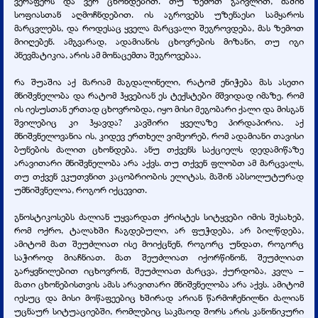
ვერაფერს და ვერ ცხონდებით. თუ ზემოთ გაივლით, მაშინ
სოფიასთან აღმოჩნდებით. ის აგროვებს უზენაესი სამყაროს
მარცვლებს, და როდესაც ყველა მარცვალი შეგროვდება, მას ზემოთ
მიიღებენ. ამგვარად, ადამიანის ცხოვრების მიზანი, თუ იგი
პნევმატიკია, არის ამ მონაცემთა შეგროვებაა.
რა შუაშია აქ მარიამ მაგდალინელი, რატომ ენიჭება მას ასეთი
მნიშვნელობა და რატომ ჰყვებიან ეს ტექსტები მშვიდად იმაზე, რომ
ის იესუსთან ერთად ცხოვრობდა, იყო მისი მეგობარი ქალი და მისგან
შვილებიც კი ჰყავდა? კავშირი ყველაზე პირდაპირია. აქ
მნიშვნელოვანია ის, კიდევ ერთხელ ვიმეორებ, რომ ადამიანი თავისი
ბუნების ძალით ცხონდება. ანუ თქვენს საქციელს დედამიწაზე
არავითარი მნიშვნელობა არა აქვს. თუ თქვენ ფლობთ ამ მარცვალს,
თუ თქვენ ეკუთვნით კაცობრიობის ელიტას, მაშინ აბსოლუტურად
უმნიშვნელოა, როგორ იქცევით.
გნოსტიკოსებს ძალიან უყვარდათ ქრისტეს სიტყვები იმის შესახებ,
რომ ოქრო, ტალახში ჩაგდებული, არ ფუჭდება, არ ბილწდება,
ამიტომ მათ შეუძლიათ ისე მოიქცნენ, როგორც უნდათ, როგორც
საჭიროდ მიაჩნიათ. მათ შეუძლიათ იქორწინონ, შეუძლიათ
გარყვნილებით იცხოვრონ, შეუძლიათ ძარცვა, ქურდობა, კვლა –
მათი ცხონებისთვის ამას არავითარი მნიშვნელობა არა აქვს. ამიტომ
იესუც და მისი მოწაფეებიც ხშირად არიან წარმოჩენილნი ძალიან
უცნაურ სიტუაციებში, რომლებიც საკმაოდ შორს არის კანონიკური