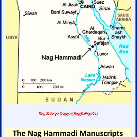
ნაგ ჰამადი (ადგილმდებარეობა)