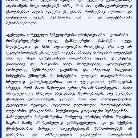
ადამიანებს. მიუთითებდნენ იმაზე, რომ მათ განსაკუთრებულად
ეხალისებათ საქმის დაჭერა ქალებთან, რომლებიც ოქროთი და
ძოწეულით იყვნენ შემოსილნი. და აი, ეს ელიტარიზმი
შენარჩუნებულია.
აგებულია გარკვეული მემკვიდრეობა: გნოსტიკოსები – კათარები –
როზენკრეიცერები, იგივე ტამპლიერები, მასონები. იქვეა
ბლავატსკაია და მისი თეოსოფოსები, რომლებიც არა თუ არ
უკადრისობდნენ გნოსტიკურ იდეებს, არამედ პირდაპირ იღებდნენ
მათ და ისეთ გნოსტიკოსებს, როგორებიც იყვნენ: ვალენტინე,
ვასილიდე და მარკიონი დიდ მოძღვრებად, აცხადებდნენ,
რომელთაც ჭეშმარიტება გაეხსნათ, და ამგვარად საკუთარ
სისტემებს ქმნიდნენ. ეს სისტემები, ლოგიკის თვალსაზრისით,
სრულიად გამოუსადეგარია. მათი გულდასმით განხილვისას
ირკვევა, რომ მათი ნაწილები ურთიერთსაწინააღმდეგოა, ისინი
ამოგლეჯილია მრავალი სხვადასხვა წყაროებიდან. თუ ავიღებთ
ქრისტიან გნოსტიკოსებს, ვნახავთ, რომ მათ თხზულებებშია:
ეგვიპტური რელიგია, ანტიკური ფილოსოფია, ზოროასტრიზმი,
იუდაიზმი, ქრისტიანობა, ბუნებრივია, ცოტაოდენი ჰერმეტიზმი –
პარალელური მიმდინარეობა, რომელიც გნოსტიციზმის მსგავსია,
მაგრამ მაინც პრინციპულად განსხვავებულია. და ეს სქემები,
ქრისტიანობის პირველი საუკუნეებიდან წარმოშობდნენ იმ
ჟანრებისა და თხზულებების გიგანტური რაოდენობის