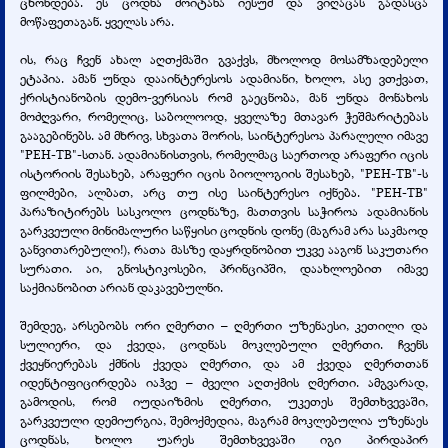
ცხონდება. ეს ცოდნა მოიტანა იესუმ და ვიღაცას გადასცა
მოწაფეთაგან. ყველას არა.
ის, რაც ჩვენ ახალ აღთქმაში გვაქვს, მხოლოდ მოსამზადებელი
ეტაპია. ამან უნდა დააინტერესოს ადამიანი, ხოლო, ასე ვთქვათ,
ქრისტიანობის დემო-ვერსიას რომ გაეცნობა, მან უნდა მონახოს
მოძღვარი, რომელიც, საბოლოოდ, ყველაზე მთავარ ჭეშმარიტებას
გააგებინებს. ამ მხრივ, სხვათა შორის, საინტერესოა პარალელი იმავე
"РЕН-ТВ"-სთან. ადამიანისთვის, რომელმაც საერთოდ არაფერი იცის
ისტორიის შესახებ, არაფერი იცის ბიოლოგიის შესახებ, "РЕН-ТВ"-ს
ფილმები, ალბათ, არც თუ ისე საინტერესო იქნება. "РЕН-ТВ"
პარაზიტირებს სასკოლო ცოდნაზე, მათთვის საჭიროა ადამიანის
გარკვეული მინიმალური საწყისი ცოდნის დონე (მაგრამ არა საკმაოდ
განვითარებული!), რათა მასზე დაყრდნობით უკვე ააგონ საკუთარი
სურათი. აი, გნოსტიკოსები, პრინციპში, დაახლოებით იმავე
საქმიანობით არიან დაკავებულნი.
შემდეგ, არსებობს ორი ღმერთი – ღმერთი უზენაესი, კეთილი და
სულიერი, და ქვედა, ცოდნას მოკლებული ღმერთი. ჩვენს
ქვეყნიერებას ქმნის ქვედა ღმერთი, და ამ ქვედა ღმერთთან
იდენტიფიცირდება იაჰვე – ძველი აღთქმის ღმერთი. ამგვარად,
გამოდის, რომ იუდაიზმის ღმერთი, უკეთეს შემთხვევაში,
გარკვეული დემიურგია, შემოქმედია, მაგრამ მოკლებულია უზენაეს
ცოდნას, ხოლო უარეს შემთხვევაში იგი პირდაპირ