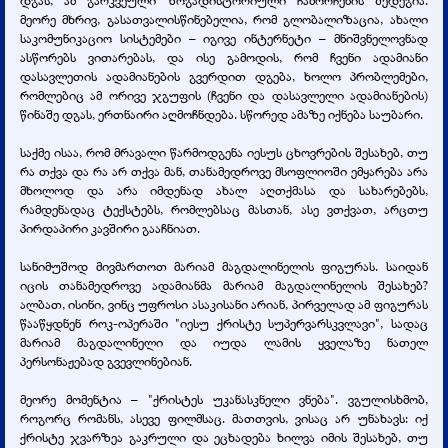
მეორე მხრივ, გასათვალისწინებელია, რომ გლობალიზაცია, ახალი
საკომუნიკაციო სისტემები – იგივე ინტერნეტი – მნიშვნელოვნად
ასწორებს ვითარებას, და ისე გამოდის, რომ ჩვენი ადამიანი
დასავლეთის ადამიანების გვერდით დგება, ხოლო პრობლემები,
რომლებიც ამ ორივე ჯგუფის (ჩვენი და დასავლელი ადამიანების)
წინაშე დგას, ერთნაირი აღმოჩნდება. სწორედ ამაზე იქნება საუბარი.
საქმე ისაა, რომ მრავალი წარმოდგენა იესუს ცხოვრების შესახებ, თუ
რა თქვა და რა არ თქვა მან, თანამედროვე მსოფლიოში ემყარება არა
მხოლოდ და არა იმდენად ახალ აღთქმასა და სახარებებს,
რამდენადაც ტექსტებს, რომლებსაც მასთან, ასე ვთქვათ, არცთუ
პირდაპირი კავშირი გააჩნიათ.
სანიმუშოდ მივმართოთ მარიამ მაგდალინელის ფიგურას. საიდან
იცის თანამედროვე ადამიანმა მარიამ მაგდალინელის შესახებ?
ალბათ, ისინი, ვინც უფროსი ასაკისანი არიან, პირველად ამ ფიგურას
წააწყდნენ როკ-ოპერაში "იესუ ქრისტე სუპერვარსკვლავი", სადაც
მარიამ მაგდალინელი და იუდა ლამის ყველაზე ნათელ
პერსონაჟებად გვევლინებიან.
მეორე მომენტია – "ქრისტეს უკანასკნელი ვნება". ვგულისხმობ,
როგორც რომანს, ასევე ფილმსაც. მათთვის, ვისაც არ უნახავს: იქ
ქრისტე ჯვარზეა გაკრული და ეცხადება ხილვა იმის შესახებ, თუ