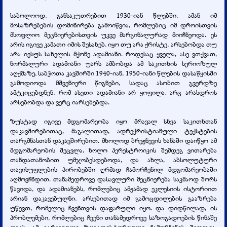
საბოლოოდ, განსაკუთრებით 1930-იან წლებში, ამან იმ
მოსაზრებების დომინირება გამოიწვია, რომლებიც იმ დროისთვის
მსოფლიო მეცნიერებისთვის უკვე მარგინალურად მიიჩნეოდა. ეს
არის იგივე კამათი იმის შესახებ, იყო თუ არა ქრისტე, არსებობდა თუ
არა იესუს სახელის მქონე ადამიანი. როდესაც ყველა, ასე ვთქვათ,
ნორმალური ადამიანი უარს ამბობდა ამ საკითხის სერიოზულ
აღქმაზე, საბჭოთა კავშირში 1940-იან, 1950-იანი წლების დასაწყისში
გამოდიოდა მშვენიერი წიგნები, სადაც ასობით გვერდზე
ამტკიცებდნენ, რომ ასეთი ადამიანი არ ყოფილა, არც არასდროს
არსებობდა და ვერც იარსებებდა.
ზუსტად იგივე მდგომარეობა იყო მრავალ სხვა საკითხთან
დაკავშირებითაც, მაგალითად, ადრექრისტიანული ტექსტების
თარგმნასთან დაკავშირებით. მხოლოდ ბრეჟნევის ხანაში დაიწყო ამ
მდგომარეობის შეცვლა, ხოლო პერესტროიკის შემდეგ ვითარება
თანდათანობით უმჯობესდებოდა, და ახლა, აბსოლუტური
თავისუფლების პირობებში ღრმად ჩამორჩენილ მდგომარეობაში
აღმოვჩნდით. თანამედროვე დასავლური მეცნიერება საკმაოდ შორს
წავიდა, და ადამიანებს, რომლებიც ამჟამად ეკლესიის ისტორიით
არიან დაკავებულნი, არსებითად იმ გამოცდილების გააზრება
უწევთ, რომელიც ჩვენთვის დაფარული იყო. და დიდწილად, ის
პრობლემები, რომლებიც ჩვენი თანამედროვე საზოგადოების წინაშე
დგას, ამ გარკვეული ზოგადისტორიული ჩამორჩენის შედეგია.