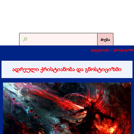
ძიება
უსჯულოება >
გნოსტიციზმი
ადრეული ქრისტიანობა და გნოსტიციზმი