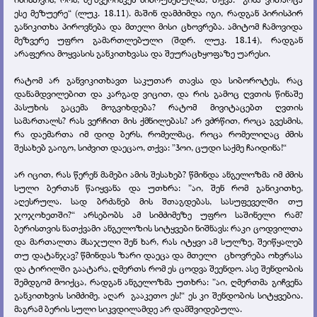
ესე მეზუერე“ (ლუკ. 18.11). მაშინ დამძიმდა იგი, რადგან პირისპირ
განიკითხა პიროვნება და მთელი მისი ცხოვრება. ამიტომ ჩამოვიდა
მეზვერე უფრო გამართლებული (შდრ. ლუკ. 18.14), რადგან
არაფერია მოყვასის განკითხვასა და შეურაცხყოფაზე უარესი.
რატომ არ განვიკითხავთ საკუთარ თავსა და სიბოროტეს, რაც
დანამდვილებით და კარგად ვიცით, და რის გამოც ღვთის წინაშე
პასუხის გაცემა მოგვიხდება? რატომ მივიტაცებთ ღვთის
სამართალს? რას ვერჩით მის ქმნილებას? არ ვძრწით, როცა გვესმის,
რა დაემართა იმ დიდ ბერს, რომელმაც, როცა რომელიღაც ძმის
შესახებ გაიგო, სიძვით დაეცაო, თქვა: ”ჰოი, ცუდი საქმე ჩაიდინა!“
არ იცით, რას წერენ მამები ამის შესახებ? წმინდა ანგელოზმა იმ ძმის
სული ბერთან წაიყვანა და უთხრა: ”აი, შენ რომ განიკითხე,
აღესრულა. სად ბრძანებ მის შთაგდებას, სასუფეველში თუ
ჯოჯოხეთში?“ არსებობს ამ სიმძიმეზე უფრო საშინელი რამ?
ბერისთვის ნათქვამი ანგელოზის სიტყვები ნიშნავს: რაკი ცოდვილთა
და მართალთა მსაჯული შენ ხარ, რას იტყვი ამ სულზე, შეიწყალებ
თუ დატანჯავ? წმინდას ზარი დაეცა და მთელი ცხოვრება ოხვრასა
და ტირილში გაატარა, ღმერთს რომ ეს ცოდვა შეენდო. ასე შენდობის
შემდგომ მოიქცა, რადგან ანგელოზმა უთხრა: ”აი, ღმერთმა გიჩვენა
განკითხვის სიმძიმე, აღარ გააკეთო ეს!“ ეს კი შენდობის სიტყვებია.
მაგრამ ბერის სული სიკვდილამდე არ დამშვიდებულა.