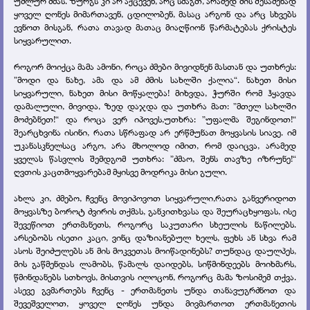
უძლურ ძმას. ზურგს კი არ აქცევენ, არც სძაგთ, არამედ მის შესაძენად
ყოველ ღონეს მიმართავენ, ცდილობენ, მასაც არგონ და არც სხვებს
ევნოთ მისგან, რათა თავად მათაც მიაღწიონ წარმატებას ქრისტეს
სიყვარულით.
როგორ მოიქცა მამა ამონი, როცა ძმები მივიდნენ მასთან და უთხრეს:
”მოდი და ნახე, ამა და ამ ძმის სახლში ქალია“. ნახეთ მისი
სიყვარული, ნახეთ მისი მოწყალება! მიხვდა, ჭურში რომ ჰყავდა
დამალული, მივიდა, ზედ დაჯდა და უთხრა მათ: ”მთელ სახლში
მოძებნეთ!“ და როცა ვერ იპოვეს,უთხრა: ”უფალმა შეგინდოთ!“
შეარცხვინა ისინი, რათა სწრაფად არ ერწმუნათ მოყვასის სიავე. იმ
უკანასკნელსაც არგო, არა მხოლოდ იმით, რომ დაიცვა, არამედ
ყველას წასვლის შემდგომ უთხრა: ”ძმაო, შენს თავზე იზრუნე!“
ღვთის კაცთმოყვარებამ მყისვე მოდრიკა მისი გული.
ახლა კი, ძმებო, ჩვენც მოვიპოვოთ სიყვარული,რათა განვერიდოთ
მოყვასზე ბოროტ ძვირის თქმას, განკითხვასა და შეურაცხყოფას, ისე
შევეწიოთ ერთმანეთს, როგორც საკუთარი სხეულის ნაწილებს.
არსებობს ისეთი კაცი, ვინც დაზიანებულ ხელს, ფეხს ან სხვა რამ
ასოს შეიძულებს ან მის მოკვეთას მოიწადინებს? თუნდაც დაულპეს,
მის გაწმენდას ლამობს, წამალს დაიდებს, სიწმინდეებს მოიხმარს,
წმინდანებს სთხოვს, მისთვის ილოცონ, როგორც მამა ზოსიმემ თქვა.
ასევე გვმართებს ჩვენც - ერთმანეთს უნდა თანავუგრძნოთ და
შევეშველოთ, ყოველ ღონეს უნდა მივმართოთ ერთმანეთის