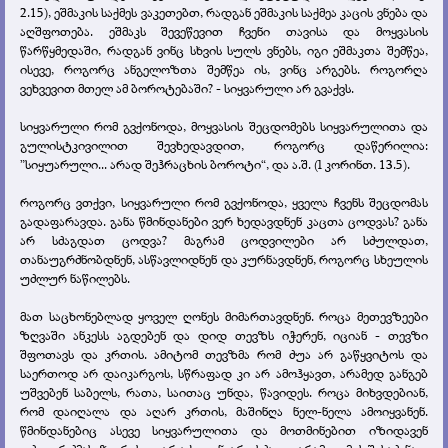
2.15), ეშმაკის საქმეს ვაკეთებთ, რადგან ეშმაკის საქმეა კაცის ვნება და
აღშფოთება. ეშმაკს შევეწევით ჩვენი თავისა და მოყვასის
წარწყმედაში, რადგან ვინც სხვის სულს ვნებს, იგი ეშმაკთა შემწეა,
ისევე, როგორც ანგელოზთა შემწეა ის, ვინც არგებს. როგორღა
ვეხვევით მთელ ამ ბოროტებაში? - სიყვარული არ გვაქვს.
სიყვარული რომ გვქონოდა, მოყვასის შეცდომებს სიყვარულითა და
გულისტკივილით შევხედავდით, როგორც დაწერილია:
”სიყუარული... არად შეჰრაცხის ბოროტი“, და ა.შ. (l კორინთ. 13.5).
როგორც ვთქვი, სიყვარული რომ გვქონოდა, ყველა ჩვენს შეცდომას
გადაფარავდა. განა წმინდანები ვერ ხედავდნენ კაცთა ცოდვას? განა
არ სძაგდათ ცოდვა? მაგრამ ცოდვილები არ სძულდათ,
თანაუგრძნობდნენ, ასწავლიდნენ და კურნავდნენ, როგორც სხეულის
უძლურ ნაწილებს.
მათ საცხონებლად ყოველ ღონეს მიმართავდნენ. როცა მეთევზეები
ზღვაში ანკესს აგდებენ და დიდ თევზს იჭერენ, იციან - თევზი
შფოთავს და კრთის. ამიტომ თევზმა რომ ძუა არ გაწყვიტოს და
საერთოდ არ დაიკარგოს, სწრაფად კი არ ამოჰყავთ, არამედ განგებ
უშვებენ საბელს, რათა, საითაც უნდა, წავიდეს. როცა მიხვდებიან,
რომ დაიღალა და აღარ კრთის, მაშინღა ნელ-ნელა ამოიყვანენ.
წმინდანებიც ასევე სიყვარულითა და მოთმინებით იზიდავენ