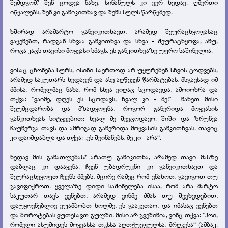
შემდგომ? შენ ცოდვა ნახე, სინანულს კი ვერ ხედავ. ღმერთი
იწყალებს, შენ კი განიკითხავ და შენს სულს წარწყმედ.
ხშირად არამარტო განვიკითხავთ, არამედ შეურაცხყოფასაც
ვაყენებთ, რადგან სხვაა განკითხვა და სხვა - შეურაცხყოფა, ანუ,
როცა კაცს თავისი მოყვასი სძაგს. ეს განკითხვაზე უფრო საშინელია.
ვისაც ცხონება სურს, ისინი საერთოდ არ უყურებენ სხვის ცოდვებს,
არამედ საკუთარს ხედავენ და ასე აღწევენ წარმატებას, მსგავსად იმ
ძმისა, რომელმაც ნახა, რომ სხვა ვიღაც სცოდავდა, ამოიოხრა და
თქვა: ”ვაიმე, დღეს ეს სცოდავს, ხვალ კი - მე!“ ნახეთ მისი
შეუმცდარობა და მზადყოფნა, როგორ განერიდა მოყვასის
განკითხვას სიტყვებით: ხვალ მე შევცოდავო. შიში და ზრუნვა
ჩაუნერგა თავს და ამრიგად განერიდა მოყვასის განკითხვას. თავიც
კი დაიმდაბლა და თქვა: „ეს შეინანებს, მე კი - არა“.
ხედავ მის განათლებას? არათუ განიკითხა, არამედ თავი მასზე
დაბლაც კი დააყენა. ჩვენ უბადრუკნი კი განვიკითხავთ და
შეურაცხვყოფთ ჩვენს ძმებს, მცირე რამეც რომ ვნახოთ, გავიგოთ თუ
გავიფიქროთ. ყველაზე დიდი საშინელება ისაა, რომ არა მარტო
საკუთარ თავს ვვნებთ, არამედ ვინმე ძმას თუ შევხვდებით,
დაუყოვნებლივ ვუამბობთ ხოლმე, ეს გააკეთაო, და იმასაც ვვნებთ
და ბოროტებას ვუთესავთ გულში. მისი არ გვეშინია, ვინც თქვა: ”ჰოი,
რომელი ასუმიდეს მოყვასსა თჳსსა აღთქუეფულსა, მრღჳესა“ (ამბაკ.