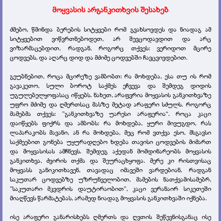
მოყვასის არგანკითხვის შესახებ
ძმებო, წმინდა ბერების სიტყვები რომ გვახსოვდეს და ნიადაგ ამ
სიტყვებით ვიწვრთნებოდეთ, არ შევცოდავდით და არც
ვიზარმაცებდით, რადგან, როგორც თქვეს: ვერიდოთ მცირე
ცოდვებს, და აღარც დიდ და მძიმე ცოდვებში ჩავცვივდებით.
გეუბნებით, როცა მცირეზე ვამბობთ: რა მოხდება, ესა თუ ის რომ
გავაკეთო, სული ბოროტ საქმეს ეჩვევა და შემდეგ დიდის
უგულებელყოფასაც იწყებს. ნახეთ, არაფვრია მოყვასის განკითხვაზე
უფრო მძიმე და ღმერთსაც მასზე მეტად არაფერი სძულს. როგორც
მამებმა თქვეს: ”განკითხვაზე უარესი არაფერია“. როცა კაცი
დაიწყებს ფიქრს და ამბობს: რა მოხდება, ყური მივუგდო, რას
ლაპარაკობს მავანი, ან რა მოხდება, მეც რომ ვთქვა ესო, მსგავსი
საქმეებით გონება უყურადღებო ხდება თავისი ცოდვების მიმართ
და მოყვასისას ამჩნევს. შემდეგ აქედან მომდინარეობს მოყვასის
განკითხვა, ძვირის თქმა და შეურაცხყოფა. მერე კი რისთვისაც
მოყვასს განიკითხავენ, თავადაც იმავეში ვარდებიან, რადგან
საკუთარ ცოდვებზე უზრუნველობით, მამების ნათქვამისამებრ,
”საკუთარი მკვდრის დაუტირაობით”, კაცი ვერანაირ სიკეთეში
მიაღწევს წარმატებას, არამედ ნიადაგ მოყვასის განკითხვაში იქნება.
ისე არაფერი განარისხებს ღმერთს და ღვთის შეწევნისგანაც ისე