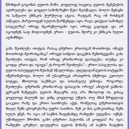
წმინდამ გოგონას ღვთის შიში, ყოველივე სიკეთე, ღვთის
მცნებების
აღსრულება და ყოველი სამონაზვნო წესი შეასწავლა, ხოლო მეძავმა
ის საწყალი ეშმაკის ჭურჭლად აქცია, რადგან, რაც იმ რისხვამ
ასწავლა, მარტოოდენ სულის წარწყმედა იყო. რაღა ვთქვათ საშინელ
სასჯელზე? ორივე მცირეწლოვანი იყო, ორივე გაყიდეს და არ
იცოდნენ, სად მიდიოდნენ. ერთი - ღვთის, მეორე კი ეშმაკის ხელთ
აღმოჩნდა.
განა შეიძლება ითქვას, რასაც ღმერთი ერთისგან მოითხოვს, იმავეს
მოითხოვს მეორისგანაც? ორივეს სიძვით დაცემის შემთხვევაში, განა
შეიძლება ითქვას, რომ ორივე ერთნაირად დაისჯება, თუმცა კი
ცოდვა ერთი და იგივეა? ეს როგორ შეიძლება? - ერთი სასჯელისა და
ღვთის სასუფევლის შესახებ სწავლობდა, დღედაღამ ღვთის სიტყვაში
იწვრთნებოდა, ხოლო იმ უბადრუკს არასდროს სმენოდა კეთილი
სიტყვა, მხოლოდ საეშმაკო და სისაძაგლე ესმოდა. როგორღა
შეიძლება, ღმერთმა ერთნაირად დასაჯოს ორივე? ამიტომ ვამბობ,
ვერავინ ჩაწვდება ღვთის მსჯავრს, თუ არა მხოლოდ ის, ვისაც
ყოველივე ძალუძს და ვინც ყოველივე უწყის. თუ ძმამ წრფელად
გააკეთა რამე და ერთი სათნოება აქვს, რომელიც ღმერთისთვის
მთელ შენს ცხოვრებაზე უფრო სათნოა, შენ კი მას განიკითხავ, შენს
სულს ვნებ. რა იცი, ამ საქმის ჩადენამდე რამდენი უღვაწია. იქნებ,
უწინდელი შრომის გამო ღმერთი პატიობს ამ ცოდვას? რა იცი,
რამდენი ცრემლი დაუღვრია ღვთის წინაშე ამ საქმის ჩადენის