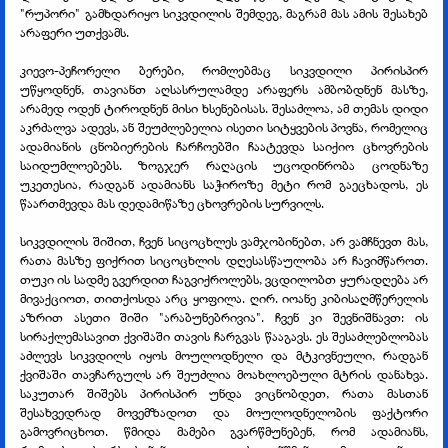
"რუპორი" გამხდარიყო სიკვდილის შემდეგ, მაგრამ მას ამის შესახებ
არაფერი უთქვამს.
კიევო-პეჩორელი ბერები, რომლებმაც სიკვდილი პირისპირ
უწყოდნენ, თავიანთ აღსასრულამდე არაფერს ამბობდნენ მასზე,
არამედ ოდენ ტიროდნენ მისი ხსენებისას. შესაძლოა, ამ თემას დიდი
აკრძალვა ადევს, ან შეუძლებელია ისეთი სიტყვების პოვნა, რომელიც
ადამიანის ცნობიერების ჩარჩოებში ჩაატევდა საიქიო ცხოვრების
საიდუმლოებებს. ზოგჯერ რაღაცის უცოდინრობა ცოდნაზე
უკეთესია, რადგან ადამიანს საჭიროზე მეტი რომ გაეცხადოს, ეს
წაართმევდა მას დედამიწაზე ცხოვრების სურვილს.
სიკვდილის შიშით, ჩვენ სიცოცხლეს ვამჯობინებთ, არ ვამჩნევთ მას,
რათა მასზე ფიქრით სიცოცხლის დღესასწაულობა არ ჩავიმწაროთ.
თუკი ის სადმე გვერდით ჩაგვიქროლებს, ვცდილობთ ყურადღება არ
მივაქციოთ, თითქოსდა არც ყოფილა. ღირ. იოანე კიბისაღმწერელის
აზრით ასეთი შიში "არაბუნებრივია". ჩვენ კი შევნიშნავთ: ის
სირაქლემასავით ქვიშაში თავის ჩარგვას წააგავს. ეს შესაძლებლობას
აძლევს სიკვდილს იყოს მოულოდნელი და მტკივნეული, რადგან
ქვიშაში თავჩარგულს არ შეუძლია მოახლოებული მტრის დანახვა.
საკუთარ შიშებს პირისპირ უნდა ვიცნობდეთ, რათა მასთან
შესახვედრად მოვემზადოთ და მოულოდნელობის ფაქტორი
გამოვრიცხოთ. წმიდა მამები გვარწმუნებენ, რომ ადამიანს,