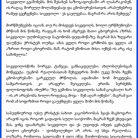
სიკვდილი გვაშინებს, მის შესახებ საზოგადოებაში არ ლაპარაკობენ,
ის რაღაც შორეულ მოლანდებად და ცნობიერებისთვის არაბუნებრივ
რამედ გვეჩვენება. სიკვდილი - ეს გაელვებაა, მაგრამ რა არის შემდეგ?
მორწმუნეებმა იციან, თუ რა მოსდევს სიკვდილს, ხოლო ურწმუნოები
ძრწიან მის წინაშე, რადგან ის ხომ ანგრევს მათი ცხოვრების აზრსს.
სიკვდილი ულმობელად ბატონობს დედამიწაზე, მაგრამ მას ზღვარი
დაუწესა ქრისტემ, თუმცა ამას ყველა როდი გრძნობს და ყველა ამ
აზრით როდი ცხოვრობს. მაშ, რატომ ეშინიათ მისი, იქნებ ის არც ისე
საშინელია?
სიკვდილისწინა ბორგვა, ტანჯვა, განსაცდელები, ახლობლებისგან
მოწყვეტა, უცნობ რეალობასთან შეხვედრის შიში უკვე შობს ჩვენს
ცნობიერებაში გარკვეულ ძრწოლას. ადამიანი ხომ მოკვდება,
სამყაროსთვის კი არაფერი შეიცვლება. ერთმა ბერძენმა
ფილოსოფოსმა იხუმრა; "ნუ გეშინია სიკვდილის: სანამ ცოცხალი ხარ
- ის არ არსებობს, ხოლო როდესაც მოვა - შენ აღარ იქნები". მაგრამ ვაი
რომ ამ სოფიზმით როდი გაუქმდება ყველა შიში მის წინაშე.
საბედნიეროდ იესუ ქრისტეს სახით კაცობრიობას ჰყავს მაცხოვარი.
არავინ იცის, როგორ გადადის სული საიქიოში, მაგრამ ჩვენ ვხედავთ
მას, ვინც დაამარცხა სიკვდილი და ეს უდიდეს იმედს გვმატებს.
საიქიო ცხოვრება - დისნეილენდი არ არის, იქ სხვა რეალობაა.
ლაზარე, რომელიც საფლავში 4 დღე იწვა შეიძლებოდა სიცოცხლის