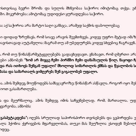
სთვისაც ბევრი შრომა და სულის მხნეობაა საჭირო; იმიტომაც თქვა, ეძ
ში, მიკერძოება; ამიტომაც უდიდესი ყურადღებაა საჭირო.
ია; აქ საჭიროა არა მარტო საღი განსჯა, არამედ საქმის დაბოლოებაც
 დიდად ზრუნავს, რომ სიავე არავის შეემთხვეს, კიდევ უფრო მეტად იმაზე ზ
ვისთავად აუტანელია; მაგრამ თუ ამ უბედურებს კიდევ სხვებიც ჩაგრავენ,
ს, რომ თუ წინასწარმეტყველებებს გადავხედავთ, ვნახავთ, რომ ღმერთი ა
ლები ამბობენ:
"ხომ არ მივცე ჩემი პირმშო ჩემი დანაშაულის წილ, ნაყოფი 
ეთე და რას ითხოვს შენგან უფალი? მხოლოდ სიმართლის ქმნას და წყალობის
ბასა და სამართალს ვიმღერებ; შენ გიგალობებ უფალო.
ა, ამის შემდეგ მოუწოდებს სამსჯავროზე; წინასწარ ასწავლა, როგორ იყო შ
წიოთ გასამართლება.
ა და მკურნალიც. ამის შემდეგ იმის საჩვენებლად, რომ, მართალია, უდ
არეობა, ამბობს:
გასპეტაკდება";
იღებს სრულიად საპირისპირო თვისებებს და გვპირდება 
ალა ჰქონია ქვრივების მფარველობას, თუკი მას შეუზლია ესოდენ შებ
კიდეც.