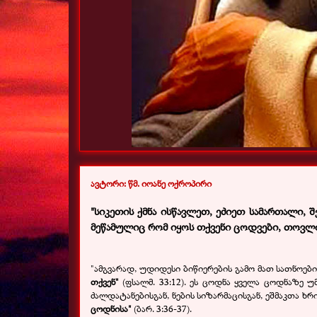
ავტორი: წმ. იოანე ოქროპირი
"სიკეთის ქმნა ისწავლეთ, ეძიეთ სამართალი,
მეწამულიც რომ იყოს თქვენი ცოდვები, თოვლი
"ამგვარად, უდიდესი ბიწიერების გამო მათ სათნოები
თქვენ"
(ფსალმ. 33:12). ეს ცოდნა ყველა ცოდნაზე
ძალდატანებისგან, ნების სიზარმაცისგან, ეშმაკთა ხრიკ
ცოდნისა"
(ბარ. 3:36-37).