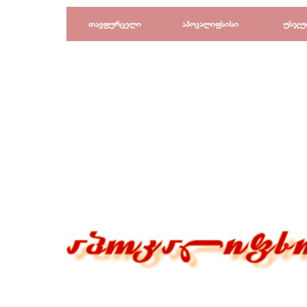
Перейти к контенту
თავფურცელი
აპოკალიფსისი
უსჯუ