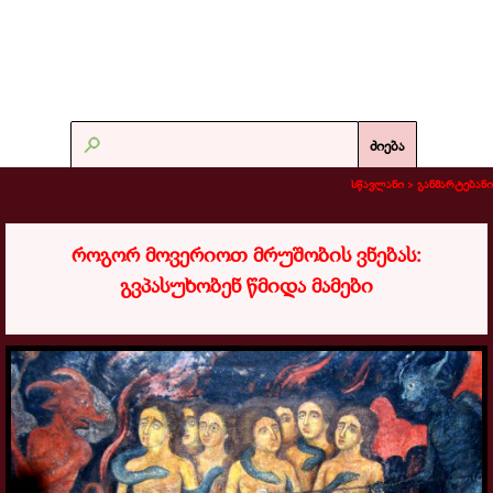
ძიება
სწავლანი >
განმარტებანი
როგორ მოვერიოთ მრუშობის ვნებას:
გვპასუხობენ წმიდა მამები