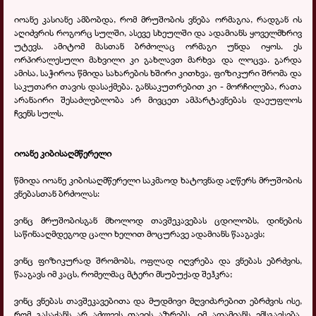
იოანე კასიანე ამბობდა, რომ მრუშობის ვნება ორმაგია, რადგან ის
აღიძვრის როგორც სულში, ასევე სხეულში და ადამიანს
ყოველმხრივ
უტევს. ამიტომ
მასთან ბრძოლაც ორმაგი უნდა იყოს. ეს
ორპირალესული მახვილი კი გახლავთ მარხვა და ლოცვა. გარდა
ამისა, საჭიროა წმიდა სახარების ხშირი კითხვა, ფიზიკური შრომა და
საკუთარი თავის დასაქმება. განსაკუთრებით კი - მორჩილება, რათა
არანაირი შესაძლებლობა არ მივცეთ ამპარტავნებას დაეუფლოს
ჩვენს სულს.
იოანე კიბისაღმწერელი
წმიდა იოანე კიბისაღმწერელი საკმაოდ ხატოვნად აღწერს მრუშობის
ვნებასთან ბრძოლას:
ვინც მრუშობისგან მხოლოდ თავშეკავებას ცდილობს, დინების
საწინააღმდეგოდ ცალი ხელით მოცურავე ადამიანს წააგავს;
ვინც ფიზიკურად შრომობს, ოფლად იღვრება და ვნებას ებრძვის,
წააგავს იმ კაცს, რომელმაც მტერი მსუბუქად შეჰკრა;
ვინც ვნებას თავშეკავებითა და მუდმივი მღვიძარებით ებრძვის ისე,
რომ გასაქანს არ აძლევს თავის აზრებს, იმ ადამიანს ემსგავსება,