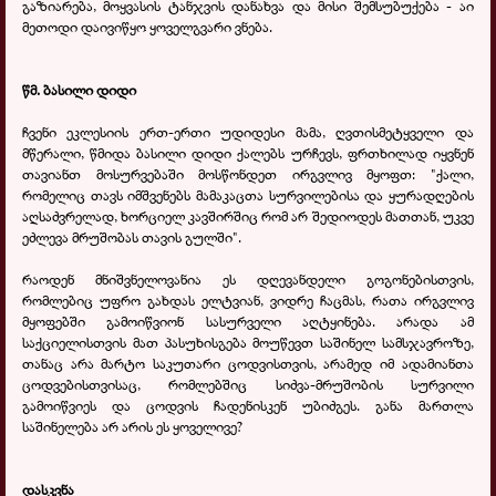
გაზიარება, მოყვასის ტანჯვის დანახვა და მისი შემსუბუქება - აი
მეთოდი დაივიწყო ყოველგვარი ვნება.
წმ. ბასილი დიდი
ჩვენი ეკლესიის ერთ-ერთი უდიდესი მამა, ღვთისმეტყველი და
მწერალი, წმიდა ბასილი დიდი ქალებს ურჩევს, ფრთხილად იყვნენ
თავიანთ მოსურვებაში მოსწონდეთ ირგვლივ მყოფთ:
"ქალი,
რომელიც თავს იმშვენებს მამაკაცთა სურვილებისა და ყურადღების
აღსაძვრელად, ხორციელ კავშირშიც რომ არ შედიოდეს მათთან, უკვე
ეძლევა მრუშობას თავის გულში".
რაოდენ მნიშვნელოვანია ეს დღევანდელი გოგონებისთვის,
რომლებიც უფრო გახდას ელტვიან, ვიდრე ჩაცმას, რათა ირგვლივ
მყოფებში გამოიწვიონ სასურველი აღტყინება. არადა ამ
საქციელისთვის მათ პასუხისგება მოუწევთ საშინელ სამსჯავროზე,
თანაც არა მარტო საკუთარი ცოდვისთვის, არამედ იმ ადამიანთა
ცოდვებისთვისაც, რომლებშიც სიძვა-მრუშობის სურვილი
გამოიწვიეს და ცოდვის ჩადენისკენ უბიძგეს. განა მართლა
საშინელება არ არის ეს ყოველივე?
დასკვნა