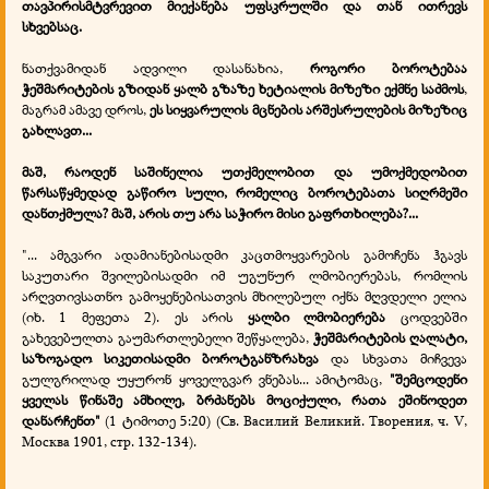
თავპირისმტვრევით მიექანება უფსკრულში და თან ითრევს
სხვებსაც.
ნათქვამიდან ადვილი დასანახია,
როგორი ბოროტებაა
ჭეშმარიტების გზიდან ყალბ გზაზე ხეტიალის მიზეზი ექმნე საძმოს
,
მაგრამ ამავე დროს,
ეს სიყვარულის მცნების არშესრულების მიზეზიც
გახლავთ...
მაშ, რაოდენ საშინელია უთქმელობით და უმოქმედობით
წარსაწყმედად გაწირო სული, რომელიც ბოროტებათა სიღრმეში
დანთქმულა? მაშ, არის თუ არა საჭირო მისი გაფრთხილება?...
"... ამგვარი ადამიანებისადმი კაცთმოყვარების გამოჩენა ჰგავს
საკუთარი შვილებისადმი იმ უგუნურ ლმობიერებას, რომლის
არღვთივსათნო გამოყენებისათვის მხილებულ იქნა მღვდელი ელია
(იხ. 1 მეფეთა 2). ეს არის
ყალბი ლმობიერება
ცოდვებში
გახევებულთა გაუმართლებელი შეწყალება,
ჭეშმარიტების ღალატი,
საზოგადო სიკეთისადმი ბოროტგანზრახვა
და სხვათა მიჩვევა
გულგრილად უყურონ ყოველგვარ ვნებას... ამიტომაც,
"შემცოდენი
ყველას წინაშე ამხილე, ბრძანებს მოციქული, რათა ეშინოდეთ
დანარჩენთ"
(1 ტიმოთე 5:20) (Св. Василий Великий. Творения, ч. V,
Москва 1901, стр. 132-134).