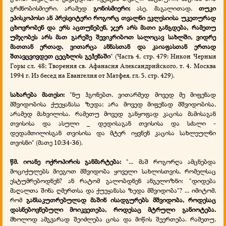
გრძნობისმიერი, არამედ
გონისმიერი;
ასე, მაგალითად,
თუკი
ეპისკოპოსი ან პრესვიტერი როგორც თვალნი ეკლესიისა უკეთურად
ცხოვრობენ და ერს აცთუნებენ, ჯერ არს მათი განგდება, რამეთუ
უმჯობეს არს მათ გარეშე შევიკრიბოთ სალოცავ სახლში, ვიდრე
მათთან ერთად, ვითარცა ანნასთან და კაიაფასთან ერთად
შთავცვივდეთ ცეცხლის გეჰენაში
" (Часть 4, стр. 479: Никон Черныя
Горы сл. 48; Творения св.
Афанасия Александрийского, т. 4. Москва
1994 г. Из бесед на Евангелия от Матфея, гл. 5, стр. 429).
სახარება
მათესი
:
"
ნუ
ჰგონებთ
,
ვითარმედ
მოვედ
მე
მიფენად
მშვიდობისა
ქუეყანასა
ზედა
;
არა
მოვედ
მიფენად
მშვიდობისა
,
არამედ
მახვილისა
.
რამეთუ
მოვედ
განყოფად
კაცისა
მამისაგან
თვისისა
და
ასული
_
დედისაგან
თვისისა
და
სძალი
-
დედამთილისგან
თვისისა
და
მტერ
იყვნენ
კაცისა
სახლეულნი
თვისნი
" (
მათე
10:34-36).
წმ
.
იოანე
ოქროპირის
განმარტება
:
"...
მაშ
როგორღა
ამცნებდა
მოციქულებს
მიეგოთ
მშვიდობა
ყოველი
სახლისთვის
,
რომელსაც
ესტუმრებოდნენ
?
ან
რატომ
გალობდნენ
ანგელოზნი
: "
დიდება
მაღალთა
შინა
ღმერთსა
და
ქუეყანასა
ზედა
მშვიდობა
"? ...
იმიტომ
,
რომ
განსაკუთრებულად
მაშინ
ისადგურებს
მშვიდობა
,
როდესაც
დასნებოვნებული
მოიკვეთება
,
როდესაც
მტრული
განიოტება
.
მხოლოდ
ამგვარად
შეიძლება
ცისა
და
მიწის
შეერთება
.
რამეთუ
,