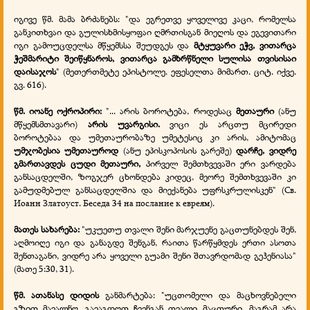
იგივე წმ. მამა ბრძანებს: "და ეგრეთვე ყოველივე კაცი, რომელსა
განკითხვაი და გულისხმისყოფაი ღმრთისგან მიეღოს და ეგევითარი
იგი გამოუცდელსა მწყემსსა შეუდგეს და
მტყუვარი ეჭვ, ვითარცა
ჭეშმარიტი შეიწყნაროს, ვითარცა გამხრწნელი სულისა თვისისაი
დაისაჯოს
" (მეთერთმეტე ეპისტოლე. ეფესელთა მიმართ. ციტ. იქვე.
გვ. 616).
წმ. იოანე ოქროპირი:
"... არის ბოროტება, როდესაც
მეთაური
(ანუ
მწყემსმთავარი)
არის უვარგისი.
ვიცი ეს არცთუ მცირედი
ბოროტებაა და უმეთაურობაზე უმეტესიც კი არის, ამიტომაც
უმჯობესია უმეთაუროდ
(ანუ ეპისკოპოსის გარეშე)
დარჩე, ვიდრე
გმართავდეს ცუდი მეთაური,
პირველ შემთხვევაში ერი ვარდება
განსაცდელში, ზოგჯერ ცხონდება კიდეც, მეორე შემთხვევაში კი
გამუდმებულ განსაცდელშია და მიექანება უფრსკრულისკენ" (Св.
Иоанн Златоуст. Беседа 34 на послание к евреям).
მათეს სახარება:
"უკუეთუ თვალი შენი მარჯუენე გაცთუნებდეს შენ,
აღმოიღე იგი და განაგდე შენგან, რაითა წარწყმდეს ერთი ასოთა
შენთაგანი, ვიდრე არა ყოველი გუამი შენი შთავრდომად გეჰენიასა"
(მათე 5:30, 31).
წმ. ათანასე დიდის
განმარტება: "უცთომელი და მაცხოვნებელი
გზით მავალნო, გავაგდოთ ჩვენგან თვალი მაცთური, მაგრამ არა