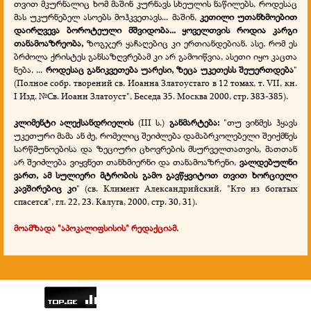
თვით
მკურნალიც
ხომ
მაშინ
კურნავს
სხეულის
ნაწილებს
,
როდესაც
მას
უკურნებელ
ასოებს
მოჰკვეთავს
...
მაშინ
,
კეთილი
უთანხმოებით
დაირღვევა
ბოროტეული
მშვიდობა
...
ყოველთვის
როდია
კარგი
თანამოაზრეობა
,
ზოგჯერ
ყაჩაღებიც
კი
ერთიანდებიან
.
ასე
,
რომ
ეს
ბრძოლა
ქრისტეს
განსაზღვრებამ
კი
არ
გამოიწვია
,
ასეთი
იყო
კაცთა
ნება
. ...
როდესაც
განიკვეთება
უარესი
,
ზეცა
უკეთესს
შეუერთდება
"
(Полное собр. творений св. Иоанна Златоустаго в 12 томах, т.
VII
, кн.
I
Изд. №Св. Иоанн Златоуст", Беседа 35. Москва 2000, стр. 383-385).
კლიმენტი
ალექსანდრიელის
(
III
ს
.)
განმარტება
:
"
თუ
ვინმეს
ჰყავს
უკეთური
მამა
ან
ძე
,
რომელიც
შეიძლება
დამაბრკოლებელი
შეიქმნეს
სარწმუნოებისა
და
ზეციური
ცხოვრების
მსურველთათვის
,
მათთან
არ
შეიძლება
ვიყვნეთ
თანხმიერნი
და
თანამოაზრენი
,
ვალდებულნი
ვართ
,
ამ
სულიერი
მტრობის
გამო
გავწყვიტოთ
თვით
ხორციელი
კავშირებიც
კი
" (св.
Климент Александрийский. "Кто из богатых
спасется", гл. 22, 23. Калуга, 2000, стр. 30, 31).
მოამზადა "აპოკალიფსისის" რედაქციამ.