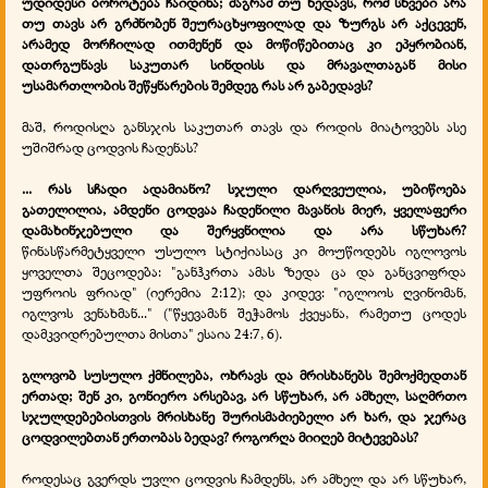
უდიდესი ბოროტება ჩაიდინა; მაგრამ თუ ხედავს, რომ სხვები არა
თუ თავს არ გრძნობენ შეურაცხყოფილად და ზურგს არ აქცევენ,
არამედ მორჩილად ითმენენ და მოწიწებითაც კი ეპყრობიან,
დათრგუნავს საკუთარ სინდისს და მრავალთაგან მისი
უსამართლობის შეწყნარების შემდეგ რას არ გაბედავს?
მაშ, როდისღა განსჯის საკუთარ თავს და როდის მიატოვებს ასე
უშიშრად ცოდვის ჩადენას?
... რას სჩადი ადამიანო? სჯული დარღვეულია, უბიწოება
გათელილია, ამდენი ცოდვაა ჩადენილი მავანის მიერ, ყველაფერი
დამახინჯებული და შერყვნილია და არა სწუხარ?
წინასწარმეტყველი უსულო სტიქიასაც კი მოუწოდებს იგლოვოს
ყოველთა შეცოდება: "განჰკრთა ამას ზედა ცა და განცვიფრდა
უფროის ფრიად" (იერემია 2:12); და კიდევ: "იგლოოს ღვინომან,
იგლვოს ვენახმან..." ("წყევამან შეჭამოს ქვეყანა, რამეთუ ცოდეს
დამკვიდრებულთა მისთა" ესაია 24:7, 6).
გლოვობ
სუსულო ქმნილება, ოხრავს და მრისხანებს შემოქმედთან
ერთად; შენ კი, გონიერო არსებავ, არ სწუხარ, არ ამხელ, საღმრთო
სჯულდებებისთვის მრისხანე შურისმაძიებელი არ ხარ, და ჯერაც
ცოდვილებთან ერთობას ბედავ? როგორღა მიიღებ მიტევებას?
როდესაც გვერდს უვლი ცოდვის ჩამდენს, არ ამხელ და არ სწუხარ,