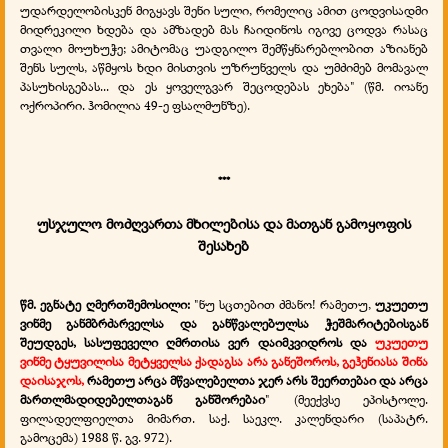
უდარდელობისკენ მიგყავს შენი სული, რომელიც ამით ცოდვისადმი
მიდრეკილი ხდება და ამზადებ მას ჩაიდინოს იგივე ცოდვა რასაც
თვალი მოუხუჭე; ამიტომაც უადგილო შემწყნარებლობით აზიანებ
შენს სულს, აწმყოს ხდი მისთვის უზრუნველს და უმძიმებ მომავალ
პასუხისგებას... და ეს ყოველგვარ შეცოდებას ეხება" (წმ. იოანე
ოქროპირი. ჰომილია 49-ე ფსალმუნზე).
***
უსჯულო მოძღვართა მხილებისა და მათგან გამოყოფის
შესახებ
წმ. ეგნატე ღმერთშემოსილი:
"ნუ სცთებით ძმანო! რამეთუ,
უკუეთუ
ვინმე განმბრძარველსა და განწვალებულსა ჭეშმარიტებისგან
შეუდგეს, სასუფეველი ღმრთისა ვერ დაიმკვიდროს და
უკუეთუ
ვინმე ტყუვილისა მეტყველსა ქადაგსა არა განეშოროს, გეჰენიასა შინა
დაისაჯოს,
რამეთუ არცა მწვალებელთა ჯერ არს შეერთებაი და არცა
მართლმადიდებელთაგან განშორებაი
" (მეექვსე ეპისტოლე.
ფილადელფიელთა მიმართ. საქ. საეკლ. კალენდარი (საპატრ.
გამოცემა) 1988 წ. გვ. 972).