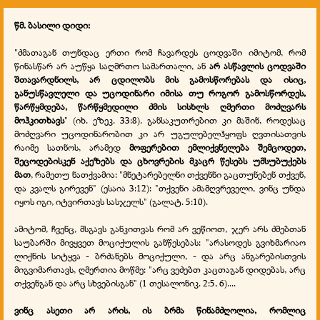
წმ. ბასილი დიდი:
"ძმათაგან თუნდაც ერთი რომ ჩავარდეს ცოდვაში იმიტომ, რომ
წინასწარ არ აუწყა საღმრთო სამართალი, ან
არ ასწავლის ცოდვაში
შთავარდნილს, არ ცდილობს მის გამოსწორებას და ისიც,
განუსწავლელი და უცოდინარი იმისა თუ როგორ გამოსწორდეს,
წარწყმდება, წარწყმედილი ძმის სისხლს ღმერთი მოძღვარს
მოჰკითხავს
" (იხ. ეზეკ. 33:8). განსაკუთრებით კი მაშინ, როდესაც
მოძღვარი უცოდინარობით კი არ უგულებელჰყოფს ღვთისათვის
რაიმე სათნოს, არამედ
მოფერებით ემლიქვნელება შემცოდეთ,
შეცოდებისკენ აქეზებს და ცხოვრების მკაცრ წესებს უმსუბუქებს
მათ
, რამეთუ ნათქვამია: "მნეტარებელნი თქვენნი გაცთუნებენ თქვენ,
და კვალს გირევენ" (ესაია 3:12): "თქვენი ამამღვრეველი, ვინც უნდა
იყოს იგი, იტვირთავს სასჯელს" (გალატ. 5:10).
ამიტომ, ჩვენც, მსგავს განკითვას რომ არ ვეწიოთ, ჯერ არს ძმებთან
საუბარში მივყვეთ მოციქულის განწესებას: "არასოდეს გვიხმარიაო
ლიქნის სიტყვა - ბრძანებს მოციქული, - და არც ანგარებისთვის
მიგვიმართავს, ღმერთია მოწმე: "არც ვეძებთ კაცთაგან დიდებას, არც
თქვენგან და არც სხვებისგან" (1 თესალონიკ. 2:5, 6)....
ვინც ასეთი არ არის, ის ბრმა წინამძღოლია, რომლიც