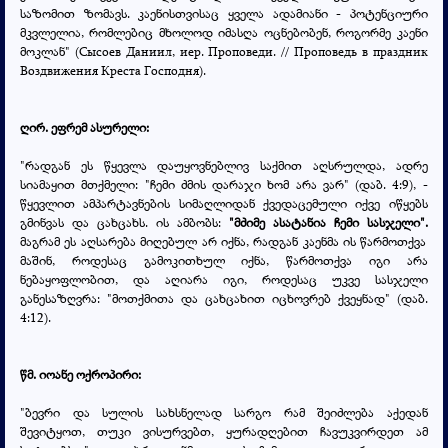
საზომით ზომავს. კაენისთვისაც ყველა ადამიანი - პოტენციური
მკვლელია, რომლებიც მხოლოდ იმასღა ოცნებობენ, როგორმე კაენი
მოკლან" (Сысоев Даниил, иер. Проповеди. // Проповедь в праздник
Воздвижения Креста Господня).
ღირ. ეფრემ ასურელი:
"რადგან ეს წყევლა დაუყოვნებლივ საქმით აღსრულდა, ადრე
სიამაყით მთქმელი: "ჩემი ძმის დარაჯი ხომ არა ვარ" (დაბ. 4:9), -
წყევლით ამპარტავნების სიმაღლიდან ქვედაცემული იქვე იწყებს
გმინვას და ცახცახს. ის ამბობს:
"მძიმე ასატანია ჩემი სასჯელი"
.
მაგრამ ეს აღსარება მიღებულ არ იქნა, რადგან კაენმა ის წარმოთქვა
მაშინ, როდესაც გამოკითხულ იქნა, წარმოთქვა იგი არა
ნებაყოფლობით, და აღიარა იგი, როდესაც უკვე სასჯელი
განესაზღვრა: "მოთქმითა და ცახცახით იცხოვრებ ქვეყნად" (დაბ.
4:12).
წმ. იოანე ოქროპირი:
"ბევრი და სულის სახსნელად სარგო რამ შეიძლება აქედან
შევიტყოთ, თუკი ვისურვებთ, ყურადღებით ჩავუკვირდეთ ამ