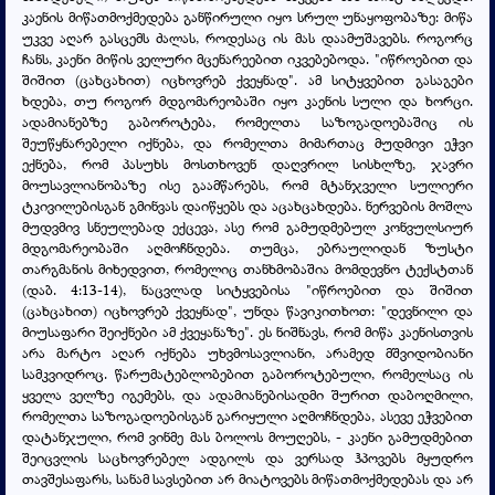
კაენის მიწათმოქმედება განწირული იყო სრულ უნაყოფობაზე: მიწა
უკვე აღარ გასცემს ძალას, როდესაც ის მას დაამუშავებს. როგორც
ჩანს, კაენი მიწის ველური მცენარეებით იკვებებოდა. "იწროებით და
შიშით (ცახცახით) იცხოვრებ ქვეყნად". ამ სიტყვებით გასაგები
ხდება, თუ როგორ მდგომარეობაში იყო კაენის სული და ხორცი.
ადამიანებზე გაბოროტება, რომელთა საზოგადოებაშიც ის
შეუწყნარებელი იქნება, და რომელთა მიმართაც მუდმივი ეჭვი
ექნება, რომ პასუხს მოსთხოვენ დაღვრილ სისხლზე, ჯავრი
მოუსავლიანობაზე ისე გაამწარებს, რომ მტანჯველი სულიერი
ტკივილებისგან გმინვას დაიწყებს და აცახცახდება. ნერვების მოშლა
მუდვმივ სნეულებად ექცევა, ასე რომ გამუდმებულ კონვულსიურ
მდგომარეობაში აღმოჩნდება. თუმცა, ებრაულიდან ზუსტი
თარგმანის მიხედვით, რომელიც თანხმობაშია მომდევნო ტექსტთან
(დაბ. 4:13-14), ნაცვლად სიტყვებისა "იწროებით და შიშით
(ცახცახით) იცხოვრებ ქვეყნად", უნდა წავიკითხოთ: "დევნილი და
მიუსაფარი შეიქნები ამ ქვეყანაზე". ეს ნიშნავს, რომ მიწა კაენისთვის
არა მარტო აღარ იქნება უხვმოსავლიანი, არამედ მშვიდობიანი
სამკვიდროც. წარუმატებლობებით გაბოროტებული, რომელსაც ის
ყველა ველზე იგემებს, და ადამიანებისადმი შურით დაბოღმილი,
რომელთა საზოგადოებისგან გარიყული აღმოჩნდება, ასევე ეჭვებით
დატანჯული, რომ ვინმე მას ბოლოს მოუღებს, - კაენი გამუდმებით
შეიცვლის საცხოვრებელ ადგილს და ვერსად ჰპოვებს მყუდრო
თავშესაფარს, სანამ სავსებით არ მიატოვებს მიწათმოქმედებას და არ