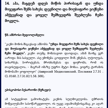
14. აჰა, მაგდებ დღეს მიწის პირისაგან და უნდა
მივეფარო შენს სახეს; დევნილი და მიუსაფარი ვიქნები
ამქვეყნად და ყოველ შემხვედრს შეეძლება ჩემი
მოკვლა.
წმ. ამბროსი მედიოლანელი:
"კაენი მონის მსგავსად ამბობს:
"უნდა მივეფარო შენს სახეს; დევნილი
და მიუსაფარი ვიქნები ამქვეყნად და ყოველ შემხვედრს შეეძლება
ჩემი მოკვლა".
კაენი თუმც მონასავით დაიდაღა, ამან მაინც ვერ
აარიდა მას სასჯელი. ასე ემონება ცოდვილი შიშ, ვნებას, ლტოლვას,
სიხარბეს, ბოროტებას, მრისხანებას და ფიქრობს, რომ ის
თავისუფალია, - მაგრამ იმაზე უფრო მეტი მონაა, ვიდრე ტირანის
მონობაში ყოფილიყო" (
Амвросий Медиоланский,
Послания 2.7.31 .
Cl. 0160, 2.7.31.82/1.58. 308
).
ეპისკოპოსი ბესარიონი (ნეჩაევი):
ამ სიტყვებით გამოიხატება კაენის სულმოკლეობა. ღმრთის
მოწყალებაში სასოწარკვეთილი, ის უკვე ადამიანებისგანაც კი აღარ