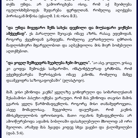
თქმა უნდა, არ გამოირიცხება ისიც, რომ აქ შეიძლება
იგულისხმებოდეს შედარება ფერფლთან, რომელიც აღიქვება
პირისაგან მიწისა (ფსალმ. 1:4; ოსია 8:3).
"და უნდა მივეფარო შენს სახეს; დევნილი და მიუსაფარი ვიქნები
ამქვეყნად".
ეს პარალელი შეიცავს იმავე აზრს, რასაც ედემიდან,
როგორც ქვეყნიდან განდევნა, რომელიც კურთხეულია ღმრთის
მადლისმიერი მფარველობით და აღბეჭდილია მის მიერ ბოძებული
აღთქმებით.
"და ყოველ შემხვედრს შეეძლება ჩემი მოკვლა".
"აი ასე, ყოველი, ვისაც
კი ცოდვა შემოაქვს სამყაროში, ინსტინქტურად გრძნობს, რომ
ექვემდებარება შურისგების იმავე კანონს, რომელიც მანვე
დაამკვიდრა საზოგადოებაში" (ვლასტოვი).
მაშ, ვისი ეშინოდა კაენს? ყველაზე გონივრული და სიმართლესთან
შესაბამისი პასუხი იქნება ვარაუდი, რომ მას ეშინოდა თავისი მამის
გვარის ყველა წარმომადგენლის, როგორც მისი თანამედროვეთა,
ასევე მომავლისაც. შეგვიძლია დავუშვათ, რომ კაენის
ძმისკმვლელობის დროისთვის, მათი ოჯახის შემადგენლობა არ
ამოიწურებოდა ადამის ბიბლიაში დასახელებული მხოლოდ ამ ორი
შვილით, არამედ მას ჰყავდა კიდევ სხვა ვაჟები და ქალიშვილები
(დაბ. 5:4).