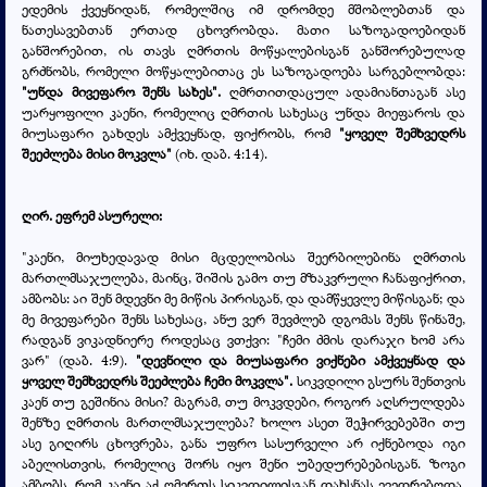
ედემის ქვეყნიდან, რომელშიც იმ დრომდე მშობლებთან და
ნათესავებთან ერთად ცხოვრობდა. მათი საზოგადოებიდან
განშორებით, ის თავს ღმრთის მოწყალებისგან განშორებულად
გრძნობს, რომელი მოწყალებითაც ეს საზოგადოება სარგებლობდა:
"უნდა მივეფარო შენს სახეს".
ღმრთითდაცულ
ადამიანთაგან ასე
უარყოფილი კაენი, რომელიც ღმრთის სახესაც უნდა მიეფაროს და
მიუსაფარი გახდეს ამქვეყნად, ფიქრობს, რომ
"ყოველ შემხვედრს
შეეძლება მისი მოკვლა"
(იხ. დაბ. 4:14).
ღირ. ეფრემ ასურელი:
"კაენი, მიუხედავად მისი მცდელობისა შეერბილებინა ღმრთის
მართლმსაჯულება, მაინც, შიშის გამო თუ მზაკვრული ჩანაფიქრით,
ამბობს: აი შენ მდევნი მე მიწის პირისგან, და დამწყევლე მიწისგან; და
მე მივეფარები შენს სახესაც, ანუ ვერ შევძლებ დგომას შენს წინაშე,
რადგან ვიკადნიერე როდესაც ვთქვი: "ჩემი ძმის დარაჯი ხომ არა
ვარ" (დაბ. 4:9).
"დევნილი და მიუსაფარი ვიქნები ამქვეყნად და
ყოველ შემხვედრს შეეძლება ჩემი მოკვლა".
სიკვდილი გსურს შენთვის
კაენ თუ გეშინია მისი? მაგრამ, თუ მოკვდები, როგორ აღსრულდება
შენზე ღმრთის მართლმსაჯულება? ხოლო ასეთ შეჭირვებებში თუ
ასე გიღირს ცხოვრება, განა უფრო სასურველი არ იქნებოდა იგი
აბელისთვის, რომელიც შორს იყო შენი უბედურებებისგან. ზოგი
ამბობს, რომ კაენი აქ ღმერთს სიკვდილისგან დახსნას ევედრებოდა,