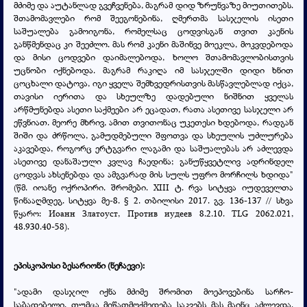
მძიმე და აუტანლად გვეჩვენება, მაგრამ დიდ ზრუნვაზე მიუთითებს.
შთამომავლები რომ შეეგონებინა, ღმერთმა სასჯელის ისეთი
საშუალება გამოიგონა, რომელსაც ცოდვისგან თვით კაენის
განწმენდაც კი შეეძლო. მას რომ კაენი მაშინვე მოეკლა, მოკვდებოდა
და მისი ცოდვები დაიმალებოდა, ხოლო შთამომავლობისთვის
უცნობი იქნებოდა. მაგრამ რაკიღა იმ სასჯელში დიდი ხნით
ცოცხალი დატოვა, იგი ყველა შემხვედრისთვის მასწავლებლად იქცა,
თავისი იერითა და სხეულზე დადებული ნიშნით ყველას
არწმუნებდა ასეთი საქმეები არ ეცადათ, რათა ასეთივე სასჯელი არ
ეწვნიათ. მეორე მხრივ, ამით თვითონაც უკეთესი ხდებოდა, რადგან
შიში და ძრწოლა, გამუდმებული შფოთვა და სხეულის უძლურება
აკავებდა, როგორც ერტგვარი ლაგამი და საშუალებას არ აძლევდა
ასეთივე დანაშაული კვლავ ჩაედინა; განუწყვეტლივ ადრინდელ
ცოდვას ახსენებდა და ამგვარად მის სულს უფრო მორჩილს ხდიდა"
(წმ. იოანე ოქროპირი. შრომები. XIII ტ. რვა სიტყვა იუდეველთა
წინააღმდეგ. სიტყვა მე-8. § 2. თბილისი 2017. გვ. 136-137 // სხვა
წყარო: Иоанн Златоуст,
Против иудеев 8.2.10. TLG 2062.021,
48.930.40-58
).
ეპისკოპოსი ბესარიონი (ნეჩაევი):
"ადამი დასჯილ იქნა მძიმე შრომით მოეპოვებინა სარჩო-
საბადებელი, თუმცა მიწათმოქმედება საკვებს მას მაინც აძლევდა.