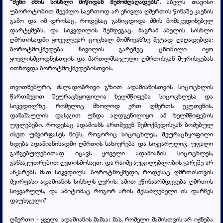
"შენი ძმის სისხლი მიწიდან შემომღაღადებს".
აბელს თავისი
უბოროტობით შეეძლო საერთოდ არ ეჩივლა ღმერთის წინაშე კაენის
გამო და იმ დროსაც, როდესაც განიცდიდა ძმის მომაკვდინებელ
დარტყმებს, და სიკვდილის შემდეგაც. მაგრამ აბელის სისხლი
ღმრთისადმი ყოველგვარ ცოცხალ მომჩივანზე მეტად ღაღადებდა;
ბოროტმოქმედება ჩივილის გარეშეც ცნობილი იყო
ყოვლისმცოდნესთვის და მართლმსაჯული ღმრთისგან შურისგებას
ითხოვდა ბოროტმოქმედებისთვის.
თვითნებური, ძალადობრივი გზით ადამიანისთვის სიცოცხლის
წართმევით შეურაცხყოფილია ხელმწიფება სიცოცხლესა და
სიკვდილზე, რომელიც მხოლოდ ერთ ღმერთს ეკუთვნის.
დანაშაულის დასჯით უნდა აღდგენილიყო ამ ხელმწიფების
უფლებები. როდესაც ადამიანს ართმევენ შემოქმედისგან ბოძებულ
ისეთ უძვირფასეს ნიჭს, როგორიც სიცოცხლეა, შეურაცხყოფილი
ხდება ადამიანისადმი ღმრთის სახიერება და სიყვარულიც. უფალი
განგებულებითად იცავს ყოველი ადამიანის სიცოცხლეს,
განსაკუთრებით ღვთისმოსავთ, და რაიმე აუცილებლობის გარეშე არ
აჩქარებს მათ სიკვდილს. ბოროტმოქმედი, როდესაც ღმრთისთვის
ძვირფასი ადამიანის სისხლს ღვრის, ამით ეწინაარმდეგება ღმრთის
სიყვარულს, და ამიტომაც როგორ არის შესაძლებელი ის დარჩეს
დაუსჯელი?
ღმერთი - ყველა ადამიანის მამაა: მას, რომელი მამისთვის არ იქნება