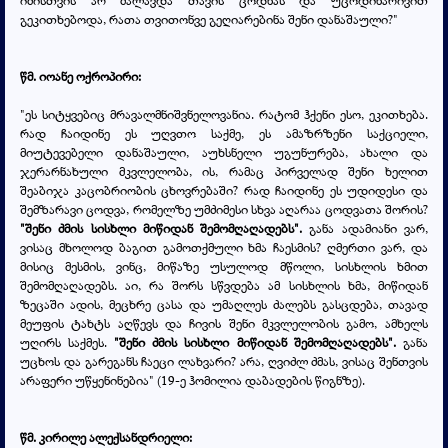
იმისთვის არ მალავდა თავის ცოდნას და უცოდინარივით
გეკითხებოდა, რათა თვითონვე გეღიარებინა შენი დანაშაული?"
წმ. იოანე ოქროპირი:
"ეს სიტყვებიც მრავალმნიშვნელოვანია. რატომ ჰქენი ესო, ეკითხება.
რად ჩაიდინე ეს უღვთო საქმე, ეს ამაზრზენი საქციელი,
მიუტევებელი დანაშაული, აუხსნელი უგუნურება, ახალი და
ჯერარნახული მკვლელობა, ის, რამაც პირველად შენი ხელით
შეაბიჯა კაცობრიობის ცხოვრებაში? რად ჩაიდინე ეს უდიდესი და
შემზარავი ცოდვა, რომელზე უმძიმესი სხვა აღარაა ცოდვათა შორის?
"შენი ძმის სისხლი მიწიდან შემომღაღადებს"
.
განა ადამიანი ვარ,
ვისაც მხოლოდ ბაგით გამოთქმული ხმა ჩაესმის? ღმერთი ვარ, და
მისიც მესმის, ვინც, მიწაზე უსულოდ მწოლი, სისხლის ხმით
შემომღაღადებს. აი, რა შორს სწვდება ამ სისხლის ხმა, მიწიდან
ზეცაში ადის, მეცხრე ცასა და უმაღლეს ძალებს გასცდება, თავად
მეუფის ტახტს აღწევს და ჩივის შენი მკვლელობის გამო, ამხელს
უღირს საქმეს.
"შენი ძმის სისხლი მიწიდან შემომღაღადებს"
.
განა
უცხოს და გარეგანს ჩაეცი ლახვარი? არა, ღვიძლ ძმას, ვისაც შენთვის
არაფერი უწყენინებია"
(19-ე ჰომილია დაბადების წიგნზე).
წმ. კირილე ალექსანდრიელი: