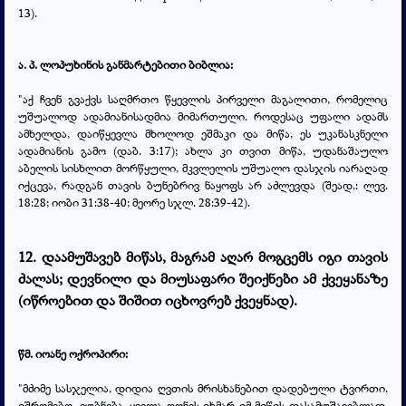
13
).
ა. პ. ლოპუხინის განმარტებითი ბიბლია:
"აქ ჩვენ გვაქვს საღმრთო წყევლის პირველი მაგალითი, რომელიც
უშუალოდ ადამიანისადმია მიმართული. როდესაც უფალი ადამს
ამხელდა, დაიწყევლა მხოლოდ ეშმაკი და მიწა, ეს უკანასკნელი
ადამიანის გამო (დაბ. 3:17); ახლა კი თვით მიწა, უდანაშაულო
აბელის სისხლით მორწყული, მკვლელის უშუალო დასჯის იარაღად
იქცევა, რადგან თავის ბუნებრივ ნაყოფს არ აძლევდა (შეად.: ლევ.
18:28; იობი 31:38-40; მეორე სჯლ. 28:39-42).
12. დაამუშავებ მიწას, მაგრამ აღარ მოგცემს იგი თავის
ძალას; დევნილი და მიუსაფარი შეიქნები ამ ქვეყანაზე
(იწროებით და შიშით იცხოვრებ ქვეყნად).
წმ. იოანე ოქროპირი:
"მძიმე სასჯელია, დიდია ღვთის მრისხანებით დადებული ტვირთი.
იშრომებო, ეუბნება, ყველა ღონეს იხმარ იმ მიწის დასამუშავებლად,