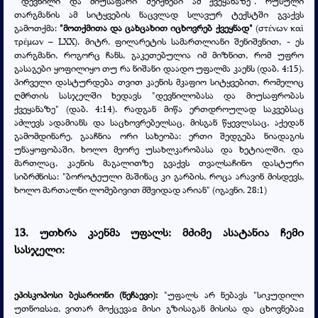
""დევნილი და მიუსაფარი შეიქნები ამ ქვეყანაზე". რუსული
თარგმანის ამ სიტყვების ნაცვლად სლავურ ტექსტში გვაქვს
გამოთქმა:
"მოთქმითა და ცახცახით იცხოვრებ ქვეყნად"
(
στ
νων
κα
έ
ὶ
τρ
μων
– LXX). მიტრ. ფილარეტის სამართლიანი შენიშვნით, - ეს
έ
თარგმანი, როგორც ჩანს, გაკეთებულია იმ მიზნით, რომ უფრო
გასაგები ყოფილიყო თუ რა ნიშანი დაადო უფალმა კაენს (დაბ. 4:15).
პირველი დასტურდება თვით კაენის მკაფიო სიტყვებით, რომელიც
ღმრთის სასჯელში ხედავს "დევნილობასა და მიუსაფრობას
ქვეყანაზე" (დაბ. 4:14). რადგან მიწა ერთდროულად საკვებსაც
აძლევს ადამიანს და საცხოვრებელსაც, მისგან წყევლასაც, აქედან
გამომდინარე, გააჩნია ორი სახეობა: ერთი შედგება ნიადაგის
უნაყოფობაში, ხოლო მეორე უსახლკარობასა და ხეტიალში. და
მართლაც, კაენის მაგალითზე გვაქვს თვალსაჩინო დასტური
სიბრძნისა: "ბოროტეული მაშინაც კი გარბის, როცა არავინ მისდევს,
ხოლო მართალნი ლომებივით მშვიდად არიან" (იგავნი. 28:1)
13. უთხრა კაენმა უფალს: მძიმე ასატანია ჩემი
სასჯელი:
ეპისკოპოსი ბესარიონი (ნეჩაევი):
"უფალს არ ნებავს "სიკუდილი
უთნოჲსაჲ, ვითარ მოქცევაჲ მისი გზისაგან მისისა და ცხოვნებაჲ