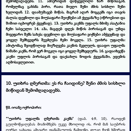
შემომღაღადებს. 11. ამიერიდან დაწყევლილი ხარ მიწისაგან,
რომელმაც გახსნა პირი, რათა მიეღო შენი ძმის სისხლი შენი
ხელიდან. 12. დაამუშავებ მიწას, მაგრამ აღარ მოგცემს იგი თავის
ძალას; დევნილი და მიუსაფარი შეიქნები ამ ქვეყანაზე (იწროებით და
შიშით იცხოვრებ ქვეყნად). 13. უთხრა კაენმა უფალს: მძიმე ასატანია
ჩემი სასჯელი: 14. აჰა, მაგდებ დღეს მიწის პირისაგან და უნდა
მივეფარო შენს სახეს; დევნილი და მიუსაფარი ვიქნები ამქვეყნად და
ყოველ შემხვედრს შეეძლება ჩემი მოკვლა. 15. უთხრა უფალმა:
ამიტომაც შვიდწილად მიეზღვება კაენის მკვლელს. დაადო უფალმა
ნიშანი კაენს, რომ ვერ მოეკლა იგი ყოველ შემხვდურს. 16. გადაიხვეწა
კაენი უფლის პირისაგან და დაესახლა ნოდის ქვეყანაში, ედემის
აღმოსავლეთით.
10.
უთხრა ღმერთმა: ეს რა ჩაიდინე? შენი ძმის სისხლი
მიწიდან შემომღაღადებს.
წმ. იოანე ოქროპირი:
""უთხრა უფალმა ღმერთმა კაენს"
(დაბ. 4:9, 10). რაოდენ
გულმოწყალებას მიანიშნებს უკვე მხოლოდ ის, რომ მან საუბრის
ღირსი გახადა ამგვარი დანაშაულის ჩამდენი. თუკი ჩვენ ხშირად