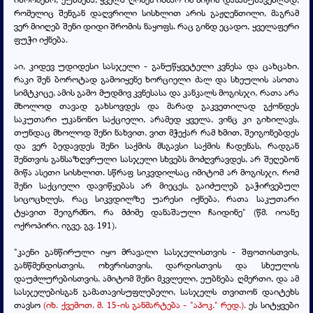
რომელიც შენგან დაღვრილი სისხლით არის გაჟღენთილი, მაგრამ
ვერ მიიღებ შენი დიდი შრომის ნაყოფს. რაც გინდ ეცადო, ყველაფერი
ფუჭი იქნება.
აი, კიდევ უდიდესი სასჯელი - განუწყვეტელი კვნესა და ცახცახი.
რაკი შენ ბოროტად გამოიყენე ხორციელი ძალ და სხეულის ასოთა
სიმტკიცე, ამის გამო მუდმივ კვნესასა და კანკალს მოგისჯი, რათა არა
მხოლოდ თავად გახსოვდეს და მარად გაკვეთილად გქონდეს
საკუთარი უკანონო საქციელი, არამედ ყველა, ვინც კი გიხილავს,
თუნდაც მხოლოდ შენი ნახვით, ვით მჭექარ რამ ხმით, შეიგონებდეს
და ვერ ბედავდეს შენი საქმის მსგავსი საქმის ჩადენას, რადგან
შენთვის განსაზღვრული სასჯელი სხვებს მოძღვრავდეს, არ შეღებონ
მიწა ასეთი სისხლით. სწრაფ სიკვდილსაც იმიტომ არ მოგისჯი, რომ
შენი საქციელი დავიწყებას არ მიეცეს. გაიძულებ გაჭირვებულ
სიცოცხლეს, რაც სიკვდილზე უარესი იქნება, რათა საკუთარი
ტყავით შეიგრძნო, რა მძიმე დანაშაული ჩაიდინე" (წმ. იოანე
ოქროპირი. იგვე. გვ. 191).
"კაენი განწირული იყო მრავალი სასჯელისთვის - შფოთისთვის,
განწმენდისთვის, ოხვრისთვის, დარდისთვის და სხეულის
დაუძლურებისთვის, ამიტომ შენი მკვლელი, ეუბნება ღმერთი, და ამ
სასჯელებისგან გამათავისუფლებელი, სასჯელს თვითონ დაიტეხს
თავსო
(იხ. ქვემოთ. მ. 15-ის განმარტება - "აპოკ." რედ.).
ეს სიტყვები