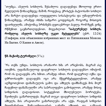
"თუმცა, აბელის სისხლის, შესაძლოა ღაღადებდა მხოლოდ ერთი
მკვლელის წინააღმდეგ; მაშინ, როდესაც ქრისტეს პატიოსანი სისხლი
არა მარტო ღაღადებდა იუდეველთა სისასტიკისა და უმადურობის
წინააღმდეგ, არამედ იხსნა სამყარო ცოდვისგან, როგორც მისთვის
დათხეულმა. ამიტომაც ბრძანებს ღვთაებრივი პავლე, რომ ჩვენ, ვინც
რწმენით გავმართლდებით, მივეახლოთ
"საპკურებელ სისხლს,
რომელიც აბელის სისხლზე უკეთ მეტყველებს"
(ებრ. 12:24)
(Глафиры, или объяснения избранных мест из Пятикнижия Моисея.
На Бытие. О Каине и Авеле).
წმ. მაქსიმე ტურინელი
(V ს.):
"რა თქმა უნდა, სისხლის არანაირი ხმა არ არსებობს, მაგრამ ასე
ითქმის, უდანაშაულოდ დაღვრილი სისხლის ღაღადებსო იმიტომ,
რომ ის ღაღადებს არა ხმით, არამედ იმით, რომ დაღვრილ იქნა; და
ღმრთისადმი ღაღადებს იგი არა მჭევრმეტყველებით, არამედ
აღშფოთებით დანაშაულის გამო; და ამხელს დამნაშავეს მის მიერ
ჩადენილ დანაშაულში არა საბრალდებო გამოსვლით, არამედ მისივ
სინდისის ღაღადისით. სიტყვებით მხილებული ბოროტება,
შეიძლება გამართლდეს; მაგრამ თუკი დაღვრილი სისხლი სინდისს
ამხელს, მას არავითარი გამართლება არა აქვს, რადგან სინდისი
მდუმარებით, წინააღმდეგობის გარეშე ამხელს და განსჯის