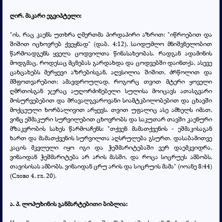
ღირ. მაკარი ეგვიპტელი:
"ის, რაც კაენს უთხრა ღმერთმა პირდაპირი აზრით: "იწროებით და
შიშით იცხოვრებ ქვეყნად" (დაბ. 4:12), საიდუმლო მნიშვნელობით
წარმოადგენს ყველა ცოდვილთა წინასახეობას. რადგან ადამინის
მოდგმაც, როდესაც მცნებას გარდახდა და ცოდვებში დაინთქა, ასევე
ცახცახებს მერყევი აზრებისგან, აღვსილია შიშით, ძრწოლით და
მშფოთვარებით; ამავდროულად, როგორც თვით მტერი ყოველი
ღმრთისგან ჯერაც აუღორძინებელი სულისა მოიცავს ათასგვარი
მოსურვებებით და მრავალგვაროვანი სიამტკბილობებით და ცხავში
მოქცეული ხორბალივით არყევს. თვით უფალიც ასე ამხელს იმათ,
ვინც ეშმაკური სურვილებით ცხოვრობს და საკუთარ თავში კაენური
მზაკვრობის სახეს წარმოაჩენს: "თქვენ მამათქვენის - ეშმაკისაგან
ხართ და მამათქვენის სურვილთა აღსრულება გსურთ. დასაბამითვე
კაცის მკვლელი იყო იგი და ჭეშმარიტებაში ვერ დაემკვიდრა,
ვინაიდან ჭეშმარიტება არ არის მასში, და როცა სიცრუეს ამბობს,
თავისისას ამბობს, ვინაიდან ცრუ არის და სიცრუის მამა" (იოანე 8:44)
(
Слово 4, гл. 20).
ა. პ. ლოპუხინის განმარტებითი ბიბლია: