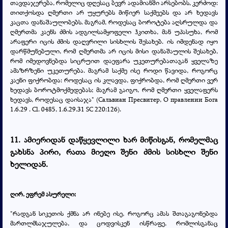
თავდაჯერება, რომელიც დღესაც ბევრ ადამიანში არსებობს, კერძოდ:
თითქოსდა ღმერთი არ უყურებს მიწიერ საქმეებს და არ ხედავს
კაცთა დანაშაულობებს. მაგრამ, როდესაც ბოროტება აღსრულდა და
ღმერთმა კაენს ძმის ადგილსამყოფელი ჰკითხა, მან უპასუხა, რომ
არაფერი იცის ძმის დაღვრილი სისხლის შესახებ. ის იმდენად იყო
დარწმუნებული, რომ ღმერთმა არ იცის მისი დანაშაულის შესახებ,
რომ იმედოვნებდა სიცრუით დაეფარა უკეთურებათაგან ყველაზე
ამაზრზენი უკეთურება. მაგრამ საქმე ისე როდი წავიდა, როგორც
კაენი ფიქრობდა: როდესაც ის კლავდა, ფიქრობდა, რომ ღმერთი ვერ
ხედავს ბოროტმოქმედებას; მაგრამ გაიგო, რომ ღმერთი ყველაფერს
ხედავს, როდესაც დაისაჯა" (Сальвиан Пресвитер,
О правлении Бога
1.6.29 . Сl. 0485, 1.6.29.31 SC 220:126
).
11. ამიერიდან დაწყევლილი ხარ მიწისგან, რომელმაც
გახსნა პირი, რათა მიეღო შენი ძმის სისხლი შენი
ხელიდან.
ღირ. ეფრემ ასურელი:
"რადგან სიკეთის ქმნა არ ინებე ისე, როგორც ამას შთაგაგონებდა
მართლმსაჯულება, და ცოდვისკენ ისწრაფე, რომლისგანაც