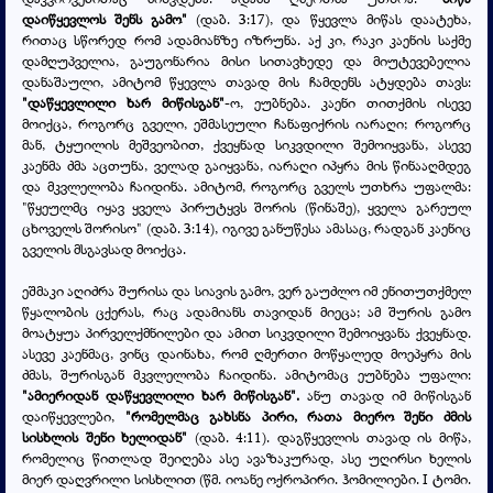
დაიწყევლოს შენს გამო"
(დაბ. 3:17), და წყევლა მიწას დაატეხა,
რითაც სწორედ რომ ადამიანზე იზრუნა. აქ კი, რაკი კაენის საქმე
დამღუპველია, გაუგონარია მისი სითავხედე და მიუტევებელია
დანაშაული, ამიტომ წყევლა თავად მის ჩამდენს ატყდება თავს:
"დაწყევლილი ხარ მიწისგან"
-ო, ეუბნება. კაენი თითქმის ისევე
მოიქცა, როგორც გველი, ეშმასეული ჩანაფიქრის იარაღი; როგორც
მან, ტყუილის მეშვეობით, ქვეყნად სიკვდილი შემოიყვანა, ასევე
კაენმა ძმა აცთუნა, ველად გაიყვანა, იარაღი იპყრა მის წინააღმდეგ
და მკვლელობა ჩაიდინა. ამიტომ, როგორც გველს უთხრა უფალმა:
"წყეულმც იყავ ყველა პირუტყვს შორის (წინაშე), ყველა გარეულ
ცხოველს შორისო" (დაბ. 3:14), იგივე განუწესა ამასაც, რადგან კაენიც
გველის მსგავსად მოიქცა.
ეშმაკი აღიძრა შურისა და სიავის გამო, ვერ გაუძლო იმ ენითუთქმელ
წყალობის ცქერას, რაც ადამიანს თავიდან მიეცა; ამ შურის გამო
მოატყუა პირველქმნილები და ამით სიკვდილი შემოიყვანა ქვეყნად.
ასევე კაენმაც, ვინც დაინახა, რომ ღმერთი მოწყალედ მოეპყრა მის
ძმას, შურისგან მკვლელობა ჩაიდინა. ამიტომაც ეუბნება უფალი:
"ამიერიდან დაწყევლილი ხარ მიწისგან".
ანუ თავად იმ მიწისგან
დაიწყევლები,
"რომელმაც გახსნა პირი, რათა მიერო შენი ძმის
სისხლის შენი ხელიდან"
(დაბ. 4:11). დაგწყევლის თავად ის მიწა,
რომელიც წითლად შეიღება ასე ავაზაკურად, ასე უღირსი ხელის
მიერ დაღვრილი სისხლით (წმ. იოანე ოქროპირი. ჰომილიები. I ტომი.