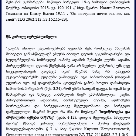
შესაქმის განმარტება. ნაწილი პირველი. 19-ე ჰომილია დაბადების
წიგნზე. თბილისი 2015. გვ. 190-191 // სხვა წყარო:
Иоанн Златоуст,
Гомилии на Книгу Бытия 19.11 . "Он поступил почти так же, как
змей": TLG 2062.112, 53.162.15-23).
წმ. კირილე იერუსალიმელი:
"გსურს იხილო კაცთმოყვარება ღვთისა შენ, რომელიც ახლახან
მოხვედი განსასწავლად? გსურს იხილო ღვთის კაცთმოყვარება და
სულგრძელების სიმრავლე? ისმინე ადამის შესახებ: ეურჩა ადამი,
პირველქმნილი, ღვთის [მცნებას]. განა არ შეეძლო [ღმერთს] უმალვე
სიკვდილისთვის გადაეცა იგი? მაგრამ ნახე რა გააკეთა
უკაცთმოყვარესმა უფალმა: გამოდევნა იგი სამოთხიდან (რადგან
უღირსი იყო იქ დაყოვნებისა ცოდვების გამო), ხოლო დასახლდა
სამოთხის პირდაპირ (შეს. 3.24), რომ ენახა საიდან დაეცა, საიდან სად
ჩამოვარდა და შემდეგ სინანულის მიერ გამოხსნილიყო. კაენი,
პირველშობილი ადამიანი, ძმისმკვლელი შეიქნა, აღმომჩენი
ბოროტებათა და პირველსათავე მკვლელობათა და პირველი
დაწყევლილი. მაგრამ მოკლა რა ძმა, რა მიესაჯა?
"სივიწროვესა და
ძრწოლაში იქნები მიწაზე"
(დაბ. 4.12). დიდია შეცოდება, სასჯელი
მცირე" (წმიდა კირილე იერუსალიმელი - მეორე ქადაგება
ნათელღებადთადმი. § 7 // სხვა წყარო: Кирилл Иерусалимский,
Огласительные слова для просвещаемых 2.7. TLG 2110.003, 2.7.1-3; 9-