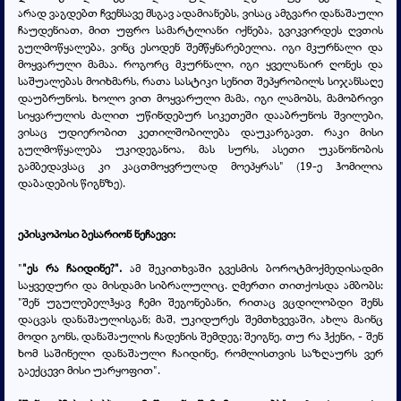
არად ვაგდებთ ჩვენსავე მსგავ ადამიანებს, ვისაც ამგვარი დანაშაული
ჩაუდენიათ, მით უფრო სამარტლიანი იქნება, გვიკვირდეს ღვთის
გულმოწყალება, ვინც ესოდენ შემწყნარებელია. იგი მკურნალი და
მოყვარული მამაა. როგორც მკურნალი, იგი ყველანაირ ღონეს და
საშუალებას მოიხმარს, რათა სასტიკი სენით შეპყრობილს სიჯანსაღე
დაუბრუნოს. ხოლო ვით მოყვარული მამა, იგი ლამობს, მამობრივი
სიყვარულის ძალით უწინდებურ სიკეთეში დააბრუნოს შვილები,
ვისაც უდიერობით კეთილშობილება დაუკარგავთ. რაკი მისი
გულმოწყალება უკიდეგანოა, მას სურს, ასეთი უკანონობის
გამბედავსაც კი კაცთმოყვრულად მოეპყრას" (19-ე ჰომილია
დაბადების წიგნზე).
ეპისკოპოსი ბესარიონ ნეჩაევი:
"
"ეს რა ჩაიდინე?".
ამ შეკითხვაში გვესმის ბოროტმოქმედისადმი
საყვედური და მისდამი სიბრალულიც. ღმერთი თითქოსდა ამბობს:
"შენ უგულებელჰყავ ჩემი შეგონებანი, რითაც ვცდილობდი შენს
დაცვას დანაშაულისგან; მაშ, უკიდურეს შემთხვევაში, ახლა მაინც
მოდი გონს, დანაშაულის ჩადენის შემდეგ; შეიგნე, თუ რა ჰქენი, - შენ
ხომ საშინელი დანაშაული ჩაიდინე, რომლისთვის საზღაურს ვერ
გაექცევი მისი უარყოფით".