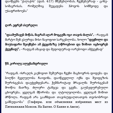
დაიწყებს "ქალაქის" (დაბ. 4:17) მშენებლობას, ჩვენებურად - ციხე-
სიმაგრისას, რომელშიც შეეცდება ჰპოვოს სიმშვიდე და
უსაფრთხოება"
ღირ. ეფრემ ასურელი:
"
დაამუშავებ მიწას, მაგრამ აღარ მოგცემს იგი თავის ძალას",
-
რადგან
მარტო შენ გსურდა მისი ნაყოფით სარგებლობა, ხოლო
"
დევნილი და
მიუსაფარი შეიქნები ამ ქვეყანაზე (იწროებით და შიშით იცხოვრებ
ქვეყნად)",
- რადგან ამაყად და მედიდურად იარებოდი ამქვეყნად"
წმ. კირილე ალექსანდრიელი
"რადგან, ისრაელს კაენივით შეშურდა ჩვენი მაცხოვრის დიდება და
ბილწი მკვლელობა ჩაიდინა, დაიწყევლილ იქნა და შვიდგზის
შურისგებას დაექვემდებარა. ჭეშმარიტად მრავალმა შურისგებამ
მოიწია მათზე, ძლიერი ტანჯვა და გვემა, გაუბედურებული
ცხოვრება, ყველგან მწირობა და ლტოლვილობა, ყველგან შიშით
ძრწოლა, რადგან არა გააჩნდათ თავისუფალთათვის თვისობრივი
გამბედაობა" (Глафиры, или объяснения избранных мест из
Пятикнижия Моисея. На Бытие. О Каине и Авеле).