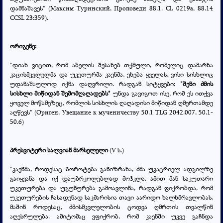
დამნაშავეს" (Максим Туринский,
Проповеди 88.1. Cl. 0219a, 88.14
CCSL 23:359
).
ორიგენე:
"დიახ ვიცით, რომ აბელის შესახებ თქმული, რომელიც დამარხა
კაცისმკვლელმა და უკეთურმა კაენმა, ეხება ყველას, ვისი სისხლიც
უდანაშაულოდ იქნა დაღვრილი. რადგან სიტყვები:
"შენი ძმის
სისხლი მიწიდან შემომღაღადებს"
უნდა გავიგოთ ისე, რომ ეს ითქვა
ყოველ მოწამეზეც, რომლის სისხლის ღაღადისი მიწიდან ღმერთამდე
აღწევს" (
Ориген,
Увещание к мученичеству 50.1 TLG 2042.007, 50.1-
50.6
)
პრესვიტერი სალვიან მარსელელი
(V ს.)
"კაენმა, როდესაც ბოროტება განიზრახა, ძმა უკაცრიელ ადგილზე
გაიყვანა და იქ დაუბრკოლებლად მოჰკლა. ამით მან საკუთარი
უკეთურება და უგუნურება გამოავლინა, რადგან ფიქრობდა, რომ
უკეთურების ჩასადენად საკმარისია თავი აარიდო ხალხმრავლობას,
მაშინ როდესაც, ძმისმკვლელობის ცოდვა ღმრთის თვალწინ
აღესრულება. ამიტომაც ვფიქრობ, რომ კაენში უკვე გაჩნდა