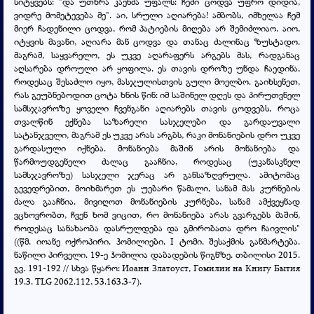
სიტყვებს: "და უთხრა კაენმა უფალს: ჩემი ცოდვა უფრო დიდია,
ვიდრე მომეტევება მე". აი, სრული აღიარება! ამბობს, იმხელაა ჩემ
მიერ ჩადენილი ცოდვა, რომ პატიების მიღება არ შემიძლიაო. აიო,
იტყვის მავანი, აღიარა მან ცოდვა და თანაც ძალინაც ზუსტადო.
მაგრამ, საყვარელო, ეს უკვე აღარაფერს არგებს მას, რადგანაც
აღსარება დროული არ ყოფილა. ეს თავის დროზე უნდა ჩაედინა,
როდესაც შესაძლო იყო, მასჯულისთვის გული მოელბო. გაიხსენეთ,
რას გეუბნებოდით ცოტა ხნის წინ: იმ საშინელ დღეს და პირუთვნელ
სამსჯავროზე ყოველი ჩვენგანი აღიარებს თავის ცოდვებს, როცა
თვალწინ ექნება საზარელი სასჯელები და გარდაუვალი
სატანჯველი, მაგრამ ეს უკვე არას არგბს, რაკი მონანიების დრო უკვე
გარდასული იქნება. მონანიება მაშინ არის მონანიება და
წარმოუდგენელი ძალაც გააჩნია, როდესაც (უკანასკნელ
სამსჯავროზე) სასჯელი ჯერაც არ განსაზღვრულა. ამიტომაც
გევედრებით, მოიხმარეთ ეს უებარი წამალი, სანამ მას კურნების
ძალა გააჩნია. მივიღოთ მონანიების კურნება, სანამ ამქვეყნად
ვცხოვრობთ, ჩვენ ხომ ვიცით, რო მონანიება არას გვარგებს მაშინ,
როდესაც სანახაობა დასრულდება და გმირობათა დრო ჩაივლის"
((წმ. იოანე ოქროპირი. ჰომილიები. I ტომი. შესაქმის განმარტება.
ნაწილი პირველი. 19-ე ჰომილია დაბადების წიგნზე. თბილისი 2015.
გვ. 191-192 // სხვა წყარო: Иоанн Златоуст,
Гомилии на Книгу Бытия
19.3. TLG 2062.112, 53.163.3-7
).