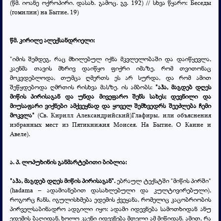
(წმ. იოანე ოქროპირი. დასახ. გამოც. გვ. 192) // სხვა წყარო: Беседы
(гомилии) на Бытие, 19)
წმ. კირილე ალექსანდრიელი:
"იმის შემდეგ, რაც მხილებულ იქნა მკვლელობაში და დაიწყევლა,
კაენმა თავის მხრივ დაიწყო ფიქრი იმაზე, რომ თვითონაც
მოკვდებლოდა, თუმცა ღმერთს ეს არ სურდა, და რომ ამით
შეწყდებოდა ღმრთის რისხვა მასზე. ის ამბობს:
"აჰა, მაგდებ დღეს
მიწის პირისაგან და უნდა მივეფარო შენს სახეს; დევნილი და
მიუსაფარი ვიქნები ამქვეყნად და ყოველ შემხვედრს შეეძლება ჩემი
მოკვლა"
(
Св. Кирилл
Александрийский)
Глафиры, или объяснения
избранных мест из Пятикнижия Моисея. На Бытие. О Каине и
Авеле).
ა. პ. ლოპუხინის განმარტებითი ბიბლია:
"აჰა, მაგდებ დღეს მიწის პირისაგან".
ებრაულ ტექსტში "მიწის პირში"
(hadama – ადამიანებით დასახლებული და კულტივირებული),
როგორც ჩანს, იგულისხმება ედემის ქვეყანა, რომელიც კაცობრიობის
პირველსაბინადრო ადგილი იყო: ადამი იდევნება სამოთხიდან ანუ
ედემის ბაღიდან, ხოლო კაენი იდევნება მთელი ამ მიწიდან. ამით, რა