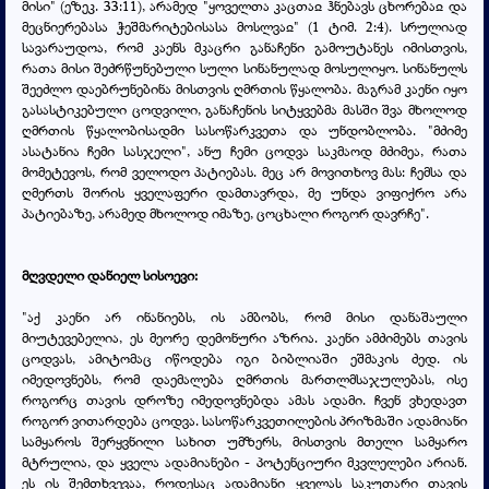
მისი" (ეზეკ. 33:11), არამედ "ყოველთა კაცთაჲ ჰნებავს ცხორებაჲ და
მეცნიერებასა ჭეშმარიტებისასა მოსლვაჲ" (1 ტიმ. 2:4). სრულიად
სავარაუდოა, რომ კაენს მკაცრი განაჩენი გამოუტანეს იმისთვის,
რათა მისი შეძრწუნებული სული სინანულად მოსულიყო. სინანულს
შეეძლო დაებრუნებინა მისთვის ღმრთის წყალობა. მაგრამ კაენი იყო
გასასტიკებული ცოდვილი, განაჩენის სიტყვებმა მასში შვა მხოლოდ
ღმრთის წყალობისადმი სასოწარკვეთა და უნდობლობა.
"მძიმე
ასატანია ჩემი სასჯელი",
ანუ ჩემი ცოდვა საკმაოდ მძიმეა, რათა
მომეტევოს, რომ ველოდო პატიებას. მეც არ მოვითხოვ მას: ჩემსა და
ღმერთს შორის ყველაფერი დამთავრდა, მე უნდა ვიფიქრო არა
პატიებაზე, არამედ მხოლოდ იმაზე, ცოცხალი როგორ დავრჩე".
მღვდელი დანიელ სისოევი:
"აქ კაენი არ ინანიებს, ის ამბობს, რომ მისი დანაშაული
მიუტევებელია, ეს მეორე დემონური აზრია. კაენი ამძიმებს თავის
ცოდვას, ამიტომაც იწოდება იგი ბიბლიაში ეშმაკის ძედ. ის
იმედოვნებს, რომ დაემალება ღმრთის მართლმსაჯულებას, ისე
როგორც თავის დროზე იმედოვნებდა ამას ადამი. ჩვენ ვხედავთ
როგორ ვითარდება ცოდვა. სასოწარკვეთილების პრიზმაში ადამიანი
სამყაროს შერყვნილი სახით უმზერს, მისთვის მთელი სამყარო
მტრულია, და ყველა ადამიანები - პოტენციური მკვლელები არიან.
ეს ის შემთხვევაა, როდესაც ადამიანი ყველას საკუთარი თავის