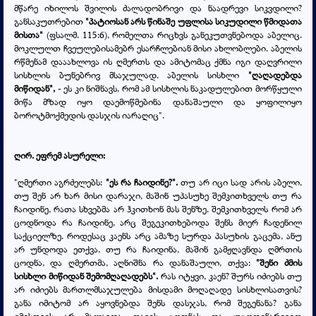
მწარე იხილოს შვილის ძალადობრივი და ნაადრევი სიკვდილი?
განსაკუთრებით
"პატიოსან არს წინაშე უფლისა სიკუდილი წმიდათა
მისთა"
(ფსალმ. 115:6), რომელთა რიცხვს განეკუთვნებოდა აბელიც.
მოკლულთ ჩვეულებისამებრ ესარჩლებიან მისი ახლობლები. აბელის
რწმენამ დააახლოვა ის ღმერთს და ამიტომაც ქმნა იგი დაღვრილი
სისხლის ბუნებრივ მსაჯულად. აბელის სისხლი
"ღაღადებდა
მიწიდან",
- ეს კი ნიშნავს, რომ ამ სისხლის ნაკადულებით მორწყული
მიწა მზად იყო დაემოწმებინა დანაშაული და ყოფილიყო
ბოროტმოქმედის დასჯის იარაღიც".
ღირ. ეფრემ ასურელი:
"ღმერთი აგრძელებს:
"ეს რა ჩაიდინე?".
თუ არ იცი სად არის აბელი,
თუ შენ არ ხარ მისი დარაჯი, მაშინ უპასუხე შემკითხველს თუ რა
ჩაიდინე, რათა სხვებმა არ ჰკითხონ მას შენზე. შემკითხველს რომ არ
ცოდნოდა რა ჩაიდინე, არც შეგეკითხებოდა შენს მიერ ჩადენილ
საქციელზე. როდესაც კაენს არც ამაზე სურდა პასუხის გაცემა, ანუ
არ უნდოდა ეთქვა, თუ რა ჩაიდინა, მაშინ გამჟღავნდა ღმრთის
ცოდნა, და ღმერთმა, აღნიშნა რა დანაშაული, თქვა:
"შენი ძმის
სისხლი მიწიდან შემომღაღადებს".
რას იტყვი, კაენ? შურს იძიებს თუ
არ იძიებს მართლმსაჯულება მისდამი მოღაღადე სისხლისათვის?
განა იმიტომ არ აყოვნებდა შენს დასჯას, რომ შეგენანა? განა