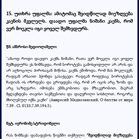
15. უთხრა უფალმა: ამიტომაც შვიდწილად მიეზღვება
კაენის მკვლელს. დაადო უფალმა ნიშანი კაენს, რომ
ვერ მოეკლა იგი ყოველ შემხვდურს.
წმ. ამბროსი მედიოლანელი:
"ამაოდ როდი დაედო კაენს ნიშანი, რათა ვერ მოეკლა იგი ყოველ
შემხვდურს: ეს ნიშნავდა, რომ ბოროტება გამოსყიდული არ არის და
არ აღხოცილა პირისაგან მიწისა. კაენს ეშინოდა, რომ მას მოკლავენ,
რადგან არსაით ჰქონდა გასაქცევი. რადგან როდესაც ბოროტებას
ჩადიან, ის იზრდება და გროვდება ისე, რომ არ იცის არც ზომა და
არც საზღვარი, იმოსება ეშმაკობითა და მზაკვრობით, მაგრამ
მჟღავნდება თავისი საქმეებითა და დაღვრილი სისხლით, როგორც
მხილებულ იქნა კაენი" (Амвросий Медиоланский,
О бегстве от мира
7.39 . Сl. 0133,7.39.194.5
).
ნეტ. იერონიმე სტრიდონელი:
რას ნიშნავს დაბადების წიგნში თქმული:
"შვიდწილად მიეზღვება