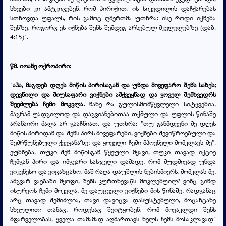
სხვები კი ამტკიცებენ, რომ პირიქით, ის სიკვდილის დაჩქარებას
სთხოვდა უფალს, რის გამოც ღმერთმა უთხრა: ისე როდი იქნება
შენზე, როგორც ეს იქნება შენს შემდეგ არსებულ მკვლელებზე (დაბ.
4:15)".
წმ. იოანე ოქროპირი:
"
აჰა, მაგდებ დღეს მიწის პირისაგან და უნდა მივეფარო შენს სახეს;
დევნილი და მიუსაფარი ვიქნები ამქვეყნად და ყოველ შემხვედრს
შეეძლება ჩემი მოკვლა.
ნახე რა გულისმომწყვლელი სიტყვებია,
მაგრამ უადგილოდ და დაგვიანებითაა თქმული და უფლის წინაშე
არანაირი ძალა არ გააჩნიათ. და უთხრა: "თუ განმდევნი მე დღეს
მიწის პირიდან და შენს პირს მივეფარები, ვიქნები შევიწროებული და
შეძრწუნებული ქვეყანაზე; და ყოველი ჩემი მპოვნელი მომკლავს მე".
ეუბნება, თუკი შენ მიწისგან წყეული მყავი, თუკი თავად იქციე
ჩემგან პირი და იმგვარი სასჯელი დამადე, რომ მუდმივად უნდა
ვიკვნესო და ვიცახცახო, მაშ რაღა დაუშლის ნებისმიერს, მომკლას მე,
ამგვარ ვაებაში მყოფი, შენს კურთხევაწს მოკლებუილ? ვინც გინდ
ისურვოს ჩემი მოკვლა, მე დაუცველი ვიქნები მის წინაშე, რადგანაც
არც თავად შემიძლია, თავი დავიცვა დასუსტებული, მოცახცახე
სხეულით; თანაც, როდესაც შეიტყობენ, რომ მოვაკლდი შენს
მფარველობას, ყველა თამამად აღმართავს ხელს ჩემს მოსაკლავად"