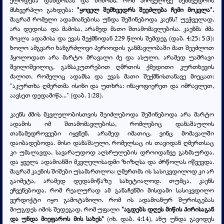
ელოდება დანდობას და შიშობს, რომ პირველივე შემხვედრის
მსხვერპლი გახდება:
"ყოველ შემხვედრს შეეძლება ჩემი მოკვლა".
მაგრამ რომელი ადამიანებისა უნდა შეშინებოდა კაენს? უეჭველად,
არა დედისა და მამისა, არამედ მათი შთამომავლებისა. კაენმა ძმა
მოკლა ადამისა და ევას შექმნიდან 229 წლის შემდეგ (დაბ. 4:25; 5:3);
ხოლო ამგვარი ხანგრძლივი პერიოდის განმავლობაში მათ შეეძლოთ
ჰყოლოდათ არა მარტო მრავალი ძე და ასული, არამედ უამრავი
შვილიშვილიც, განსაკუთრებით ღმრთის ქმედითი კურთხევის
ძალით, რომელიც ადამსა და ევას მათი შექმნისთანავე მიეცათ:
"აკურთხა ღმერთმა ისინი და უთხრა: ინაყოფიერეთ და იმრავლეთ,
აავსეთ დედამიწა..." (დაბ. 1:28).
კაენს ძმის მკვლელობისთვის შეიძლებოდა შეშინებოდა არა მარტო
ადამის იმ შთამომავლებისა, რომლებიც დანაშაულის
თანამედროვეები იყვნენ, არამედ იმათიც, ვინც მომავალში
დაიბადებოდა. მისი დანაშაული, რომელსაც ის თავიდან ღმერთსაც
კი უმალავდა, სავარაუდოდ აღსრულების დროიდანვე გახმაურდა,
და ყველა ადამიანში მკვლელისადმი ზიზღსა და ძრწოლას იწვევდა.
მაგრამ კაენის შიშები უსამართლოა: ღმერთმა ის სასიკვდილოდ კი არ
გაიმეტა, არამედ დედამიწაზე სახეტიალოდ. თუმცა, კაენს
ეჩვენებოდა, რომ რეალურად ამ განაჩენში მისდამი სასიკვდილო
ვერდიქტი იყო გამოტანილი, რომ ის ადამიანურ შურისგებას
მიუგდეს იმის შედეგად, რომ უფალი
"აგდებს დღეს მიწის პირისაგან
და უნდა მიეფაროს მის სახეს"
(იხ. დაბ. 4:14), ანუ უნდა გავიდეს