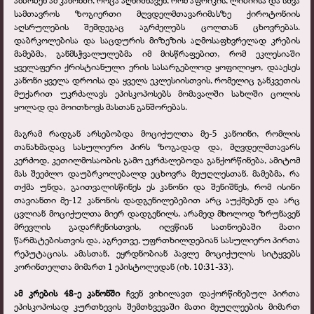
ამბობენ ამ კანონში, როცა აღნიშნავენ, რომ აფრიკის, ლიბიისა და სხვა
სამთავროს ზოგიერთი მღვდელმთავარიმასზე ქიროტონიის
აღსრულების შემდეგაც აგრძელებს ცოლთან ცხოვრებას.
დაბრკოლებისა და საცდურის მიზეზის აღმოსაფხვრელად კრების
მამებმა, განმსჭვალულებმა იმ მისწრაფებით, რომ ეკლესიაში
ყველაფერი ქრისტიანული ერის სასარგებლოდ ყოფილიყო, დააესეს
კანონი ყველა დროისა და ყველა ეკლესიისთვის, რომელიც განკვეთის
მუქარით უკრძალავს ეპისკოპოსებს მომავალში სახლში ცოლის
ყოლად და მოითხოვს მასთან განშორებას.
მაგრამ რადგან არსებობდა მოციქულთა მე-5 კანოინი, რომლის
თანახმადაც სასულიერო პირს ზოგადად და, მღვდელმთავარს
კერძოდ, კეთილმოსაობის გამო ეკრძალებოდა განქორწინება, ამიტომ
მას შეეძლო დაუბრკოლებალდ ეცხოვრა მეუღლესთან. მამებმა, რა
თქმა უნდა, გაითვალისწინეს ეს კანონი და შენიშნეს, რომ ისინი
თავიანთი მე-12 კანონის დადგენილებებით არც აუქმებენ და არც
ცვლიან მოციქულთა მიერ დადგენილს, არამედ მხოლოდ ზრუნავენ
მრევლის გადარჩენისთვის, იღვწიან სათნოებაში მათი
წარმატებისთვის და, აგრეთვე, უფრთხილდებიან სასულიერო პირთა
რეპუტაციას. ამასთან, ეყრდნობიან პავლე მოციქულის სიტყვებს
კორინთელთა მიმართ 1 ეპისტოლედან (იხ. 10:31-33).
ამ კრების 48-ე კანონში
ჩვენ ვიხილავთ დაქორწინებულ პირთა
ეპისკოპოსად კურთხევის შემთხვევაში მათი მეუღლეების მიმართ