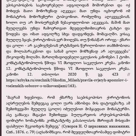
ეპისკოპოსების საცხოვრებელი ადგილიდან მოშორებით და იქ
მოხდეს მათი მონოზვნად აღკვეცა; მათ უნდა იცხოვრონ იმ
მონასტრის მონოზვნური ტიპიკონით, რომელშიც აღიკვეცებიან,
ხოლო თუ არ მოისურვებენ ნებაყოფლობით აღკვეცას, მაშინ მათ
მეუღლეებს უნდა ჩამოერთვათ მღვდელმთმთავრის ტახტი და
წოდება და იმათ ადგილზე სხვა დადგინდეს. მომავალში, ვისაც
მეუღლე ჰყავს, ქიროტონიას ვერ მიიღებს, თუ წინასწარ ორივე - ქმარი
და ცოლი - არ გაემიჯნებიან ერტმანეთს წერილობითი თანხმობითა
და მოლაპარაკებით და სანამ ცოლი მონზვნად არ აღიკვეცება"
(ნიკოდიმე მილაში. მართლმადიდებელი ეკლესიის კანონები. I ტომი.
კონსტანტინოპოლის წმიდა VI მსოფლიო საეკლესიო კრება. კანონი
12. კონსტანტინოპოლის წმიდა VI მსოფლიო საეკლესიო კრება.
კანონი 12. თბილისი 2020 წ. გვ. 423 //
https://azbyka.ru/otechnik/Nikodim_Milash/pravila-svjatyh-apostolov-i-
vselenskih-soborov-s-tolkovanijami/163).
"მაგრამ ხდებოდა, რომ ქმარზე საეპისკოპოსო ქიროტონიის
აღსრულების შემდეგაც ცოლი უარს ამბობდა მის დატოვებაზე. ამ
შემთხვევაში მეუღლე (ცოლი) იძულებით მიჰყავდათ მონასტერში.
ასე განსაჯა მსგავსი შემთხვევა ბულგარეთის არქიეპისკოპოსმა
დიმიტრი ხომატინმა კონსტანტინე კაბასილასის მხრიდან მისდამი
დასმული შეკითხვის შემდეგ" (Суворов Н. О церковных наказаниях.
Спб., 1876, с. 79) (აღსანიშნავია, რომ მღვდელმთავრობამდე დიმიტრი