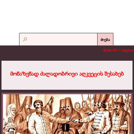
ძიება
სწავლანი >
ასკეტიკა
მონაზვნად ძალადობრივი აღკვეცის შესახებ