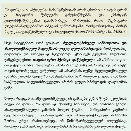
(როგორც სინოპტიკური სახარებებიდან არის ცნობილი, მაცხოვრის
ეს სიტყვები შემდეგში ცრუმოწმეებმა და ქრისტეს
ცილისმწამებლებმა დაამახინჯეს იმისთვის, რათა მაცხოვარი
დაედანაშაულებინათ იმგვარ განზრახვაში, რომლისთვისაც მოსეს
სჯულით განწესებული იყო სიკვდილი (მათე 26:61; მარკოზი 14:58)).
სხვა სიტყვებით რომ ვთქვათ,
ძველაღთქმისეულ სიმბოლოთა და
ახალაღთქმისეულ მოვლენათა
ყოველ გულისხმისყოფას
, რომელთანაც
მიდიოდა და რომელსაც სწვდებოდა ქრისტეს ეკლესია, საღმრთო
განგებულებით
თავისი დრო ჰქონდა დაწესებული
. ამ აზრით თვით
მოციქულ იოანეს "სულიერი სახარების" გამოჩენამ, რომელიც დაემატა
თავის დროზე უკვე დაწერილ სამ სახარებას, იუწყა ძველაღთქმისეულ
და ახალაღთქმისეულ წმიდა ტექსტებში აღწერილ მოვლენათა და ნიშ-
სასწაულთა საღვთისმეტყველო აზრის გულისხმისყოფის დადგომის
ჟამი.
ხოლო რადგან იოანე ღვთისმეტყველის გამოცხადების წიგნი ეკლესიას
მიეცა იმ დროს, რა დროსაც მეოთხე სახარება, და ამასთან გახდა
ახალაღთქმისეული კანონის ბოლო წიგნი, - პირდაპირი კავშირი
ძველაღთქმისეულ სიმბოლოებსა და ახალაღთქმისეულ შინაარსს
შორის უნდა ახასიათებდეს იმ წინასწარმეტყველურ ხილვებსაც,
რომელიც გამოეცხადა კუნძულ პატმოსზე გადასახლებულ მოციქულს.