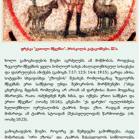
ფრესკა "კეთილი მწყემსი", პრისკილას კატაკომბები, III ს.
ხოლო გამოცხადების წიგნი აგრძელებს ამ მოწმობას, როდესაც
ზეციური მწყემსის ყველა ბიბლიურ სახეს ახალაღთქმისეულ სისავსესა
და დასრულებას ანიჭებს (გამოცხ. 7:17; 12:5; 14:4; 19:15). გარდა ამისა,
სიტყვაში სხვადასხვა "ეზოების" შესახებ, რომლისგანაც ზეციურმა
მწყემსმა ერთ სამწყსოდ უნდა შემოკრიბოს მორწმუნენი ("სხვა
ცხვრებიც მყვანან, რომლებიც არ არიან ამ ფარეხისა; მათი მოყვანაც
მმართებს, რათა ისმენდნენ ჩემს ხმას, და იქნება ერთი სამწყსო და
ერთი მწყემსი" (იოანე 10:16)), ცნებაში "ეს ფარეხი" იგულისხმება
ხელთქმნილი იერუსალიმის ტაძრის შიდა ეზო, რადგან თვით
მიმართვა ამ ტაძრის სტოადან (შესასვლელიდან) წარმოითქვა (იხ.
იოანე 10:23).
გამოცხადების წიგნი, როგორც ეს შემდეგში გამოჩნდება, ასევე
მიმართავს "ორი ეზოსა" და ტაძრის შესასვლელის სიმბოლოებს,