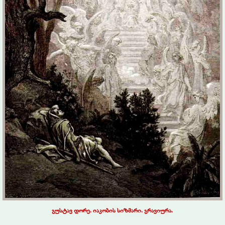
გუსტავ დორე. იაკობის სიზმარი. გრავიურა.