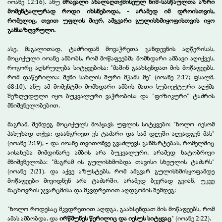
იოანე 12:16). ანუ
მრავალი
ახალაღთქმისეულ ნიშ-სასწაულთა აზრი
მომენტალურად როდი იხსნებოდა, - არამედ იმ დროისთვის,
რომელიც, თვით უფლის მიერ, ამგვარი გულისხმიყოფისთვის იყო
განსაზღვრული.
ასე, მაგალითად, ტაძრიდან მოვაჭრეთა განდევნის აღწერისას,
მოციქული იოანე ამბობს, რომ მოწაფეებმა მომხდარი ამბავი აღიქვეს,
როგორც აღსრულება სიტყვებისა: "მაშინ გაახსენდათ მის მოწაფეებს,
რომ დაწერილია: შენი სახლის შური მჭამს მე" (იოანე 2:17; ფსალმ.
68:10). ანუ ამ მომენტში მომხდარი ამბის მათი სუბიექტური აღქმა
შეზღუდული იყო ბუკვალური ვაჭრობისა და "ფიზიკური" ტაძრის
მნიშვნელობებით.
მაგრამ, შემდეგ მოციქულს მოჰყავს უფლის სიტყვები: "ხოლო იესომ
პასუხად თქვა: დაანგრიეთ ეს ტაძარი და სამ დღეში აღვადგენ მას"
(იოანე 2:19), - და იოანე თვითონვე გვაძლევს განმარტებას, რომელშიც
აისახება მიმდინარე ამბის არა ბუკვალური, არამედ ხატობრივი
მნიშვნელობა: "მაგრამ ის გულისხმობდა თავისი სხეულის ტაძარს"
(იოანე 2:21). და აქვე აზუსტებს, რომ ამგვარ გულისხმისყოფამდე
მოწაფეები მივიდნენ არა ტაძარში, არამედ ბევრად გვიან, უკვე
მაცხოვრის ჯვარცმისა და მკვდრეთით აღდგომის შემდეგ:
"ხოლო როდესაც მკვდრეთით აღდგა, გაახსენდათ მის მოწაფეებს, რომ
ამას ამბობდა, და
ირწმუნეს წერილიც და იესუს სიტყვაც
"
(იოანე 2:22).