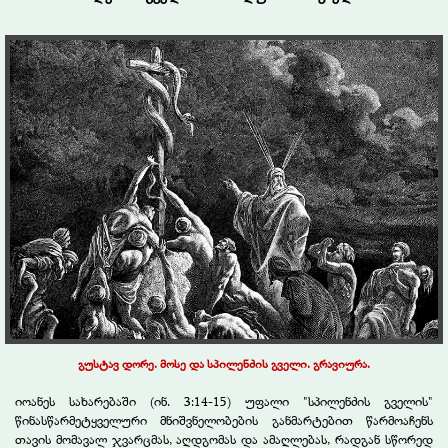
გუსტავ დორე. მოსე და სპილენძის გველი. გრავიურა.
იოანეს სახარებაში (ინ. 3:14-15) უფალი "სპილენძის გველის"
წინასწარმეტყველური მნიშვნელობების განმარტებით წარმოაჩენს
თავის მომავალ ჯვარცმას, აღდგომას და ამაღლებას, რადგან სწორედ