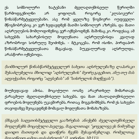
ეს სიმბოლური ხატებანი ძველაღთქმისეულ წერილში
წარმოდგენილნი არ ყოფილან, როგორც "კლასიკური"
წინასწარმეტყველებანი, ასე რომ ყველაზე წიგნიერი იუდეველი
მწიგნობრებიც კი ვერ ხედავდნენ მათში სიმბოლურ აზრებს, და მათი
აღსრულების მომლოდინენიც ვერ იქნებოდნენ. მაშინაც კი, როდესაც ამ
სახეებმა სახარებისულ მოვლენათა აღსრულებისდა კვალად
აზრობრივი სისრულე
შეიძინეს, - მტკიცება, რომ ისინი, პირდაპირ
წინასწარმეტყველებათა მსგავსად, ბუკვალურად აღსრულდა,
არასწორი იქნებოდა.
(სიმბოლურ წინასწარმეტყველურ სახეთა აღსრულებაზე ლაპარაკი
შესაძლებელია მხოლოდ "აღსრულების" მეორე გაგებით, ანუ თუ მას
აღვიქვამთ, როგორც "აღვსებას" ან "სისრულის მიღწევას").
მიუხედავად ამისა, მოციქული იოანე არაერთხელ მიმართავს
ქარაგმულ ძველაღთქმისეულ სახეებს, და მათ ახალაღთქმისეული
დროების მოვლენებს უკავშირებს, რითაც მიგვანიშნებს, რომ ეს სახეები
თავიდანვე შეიცავდნენ მომავალ მოვლენათა მონახაზებს.
(მსგავს საღვთისმეტყველო გააზრებას ანიჭებს ძველაღთქმისეულ
მოვლენებს მოციქული პავლეც, მაგალითად: "ყოველივე ეს ნიმუშად
დაიდო მათთვის და დაიწერა ჩვენს შესაგონებლად, რომელთაც
მივაღწიეთ ჟამთა დასასრულს" (1 კორინთ. 10:11)).