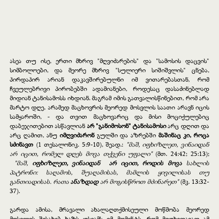
ასეა თუ ისე, ერთი მხრივ "მღვიძარების" და "სამოსის დაცვის"
სიმბოლოები, და მეორე მხრივ "სულიერი სიშიშვლის" ცნება,
პირდაპირ არიან დაკავშირებულნი იმ ვითარებასთან, რომ
ჩვეულებრივი პირობებში ადამიანები, როდესაც დასაძინებლად
მიდიან ტანისამოსს იხდიან. მაგრამ იმის გათვალისწინებით, რომ არა
მარტო დღე, არამედ მაცხოვრის მეორედ მოსვლის საათი არავნ იცის
სამყაროში, - და თვით მაცხოვარიც და მისი მოციქულებიც
დაბეჯითებით ასწავლიან
არ "განიმოსონ" ტანისამოსი
არც დღით და
არც ღამით, ანუ
იმღვიძარონ
გულში და აზრებში
მაშინაც კი, როცა
სძინავთ
(1 თესალონიკ. 5:9-10), შეად.:
"მაშ, იფხიზლეთ, ვინაიდან
არ იცით, რომელ დღეს მოვა თქვენი უფალი"
(მთ. 24:42; 25:13);
"მაშ,
იფხიზლეთ,
ვინაიდან არ იცით, როდის მოვა
სახლის
პატრონი: საღამოს, შუაღამისას, მამლის ყივილისას თუ
განთიადისას. რათა
ანაზდად
არ მოგისწროთ მძინარეთ"
(მკ. 13:32-
37).
გარდა ამისა, მრავალი ახალაღთქმისეული მოწმობა მეორედ
მოსვლის შესახებ ხაზს უსვამს იმ მომენტს, რომ მიუხედავად ამ