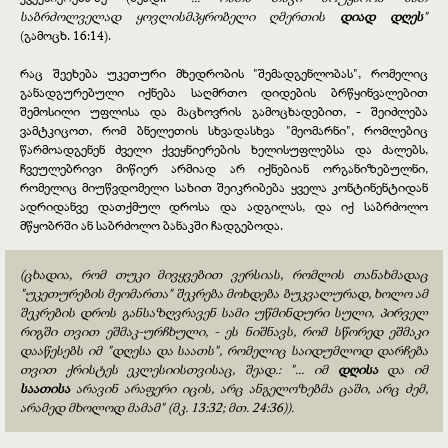
საბრძოლველად ყოვლისმპყრობელი ღმერთის
დიად დღეს
"
(გამოცხ. 16:14).
რაც შეეხება უკეთური მხედრობის "შემადგენლობას", რომელიც
განადგურებული იქნება საღმრთო დიდების ბრწყინვალებით
შემოსილი უფლისა და მაცხოვრის გამოცხადებით, - შეიძლება
ვამტკიცოთ, რომ ბნელეთის სხვადასხვა "მეომარნი", რომლებიც
წარმოადგენენ ძველი ქვეყნიერების ხელისუფლებსა და ძალებს,
ჩვეულებრივი მიწიერ არმიად არ იქნებიან ორგანიზებულნი,
რომელიც მიუწვდომელი სახით შეიკრიბება ყველა კონტინენტიდან
ადრიდანვე დათქმულ დროსა და ადგილას, და იქ საბრძოლო
მწყობრში ან საბრძოლო ბანაკში ჩადგებოდა.
(ცხადია, რომ თუკი მივყვებით ვერსიას, რომლის თანახმადაც
"უკეთურების მეომართა" შეკრება მოხდება ბუკვალურად, ხოლო ამ
შეკრების დროს განსაზღვრავენ სამი უწმინდური სული, პირველ
რიგში თვით ეშმაკ-ურჩხული, - ეს ნიშნავს, რომ სწორედ ეშმაკი
დააწესებს იმ "დღესა და საათს", რომელიც საიდუმლოდ დარჩება
თვით ქრისტეს ეკლესიისთვისაც, შეად.: "... იმ
დღისა
და იმ
საათისა
არავინ არაფერი იცის, არც ანგელოზებმა ცაში, არც ძემ,
არამედ მხოლოდ მამამ" (მკ. 13:32; მთ. 24:36)).