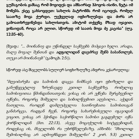
გუშაგობის ჟამსაც რომ მოვიდეს და ამნაირსდ ჰპოვოს ისინი, ნეტა იმ
მონებს. ესეც გახსოვდეთ: სახლის პატრონმა რომ იცოდეს, რომელ
საათზე მოვა ქურდი, უეჭველად იფხიზლებდა და ძირს არ
გამოათხრევინებდა სახლისთვის. ამიტომ თქვენც მზად იყავით,
ვინაიდან, როცა არ ელით, სწორედ იმ საათს მოვა ძე კაცისა" (ლკ.
12:35-40).
(შეად.:
"... მოინანიე და უწინდელ საქმეებს მიჰყავი ხელი. არადა,
მალე მოვალ შენთან და
ადგილიდან დავძრავ შენს სასანთლეს,
თუკი არ მოინანიებ"
(გამოცხ. 2:5)).
სწორედ ასე მსჯელობს სულიერ სიფხიზლეზე ანდრია კესარიელიც:
"მღვიძარება და სამოსის დაცვა ნიშნავს იყო ფხიზელი და
განუწყვეტლივ ზრუნავდე კეთილ საქმეებზე, რომელიც
სამოსივითაა წმინდანთათვის; ვისაც ის არ ექნება შერცხვენილ
იქნება, როგორც შიშველი და სიბილწეებით აღვსილი... აქედან
ნათელია, რაოდენ დამღუპველია სათნოებათა სამოსთაგან
განძარცვა, რადგან ჩვენ, როგორც სახარებისეული იგავიდან
ვიცით, ვისაც არ ჰქონდა საქორწილო სამოსი გაგდებულ იქნა
ქორწილიდან (მთ. 22:13), ასევე მოციქულის სიტყვებიდან,
როდესაც ის, მსჯელობს რა უხრწნელებაზე, ამბობს: "მხოლოდ
შემოსილნიც არ აღმოვჩნდეთ შიშველნი" 2 კორ. 5:3) კეთილ