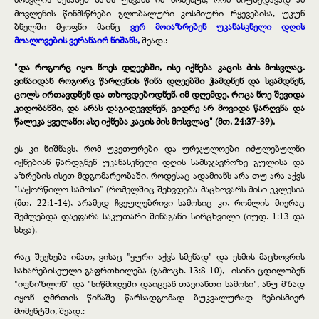
მოვლენის წინმსწრები გლობალური კოსმიური რყევებისა, უკუნ
ბნელში მყოფნი მაინც
ვერ მოიაზრებენ უკანასკნელი დღის
მოალოვების ვერანაირ ნიშანს,
შეად.:
"და როგორც იყო ნოეს დღეებში, ისე იქნება კაცის ძის მოსვლაც.
ვინაიდან როგორც წარღვნის წინა დღეებში ჭამდნენ და სვამდნენ,
ცოლს ირთავდნენ და თხოვდებოდნენ, იმ დღემდე, როცა ნოე შევიდა
კიდობანში, და არას დაგიდევდნენ, ვიდრე არ მოვიდა წარღვნა და
წალეკა ყველანი; ასე იქნება კაცის ძის მოსვლაც" (მთ. 24:37-39).
ეს კი ნიშნავს, რომ უკეთურები და ურჯულოები იძულებულნი
იქნებიან წარდგნენ უკანასკნელი დღის სამსჯავროზე გულისა და
აზრების ისეთ მდგომარეობაში, როდესაც ადამიანს არა თუ არა აქვს
"საქორწილო სამოსი" (რომელშიც შეხვდება მაცხოვარს მისი ეკლესია
(მთ. 22:1-14), არამედ ჩვეულებრივი სამოსიც კი, რომლის მიერაც
შეძლებდა დაეფარა საკუთარი შინაგანი სირცხვილი (იუდ. 1:13 და
სხვა).
რაც შეეხება იმათ, ვისაც "ყური აქვს სმენად" და ესმის მაცხოვრის
სახარებისეული გაფრთხილება (გამოცხ. 13:8-10),- ისინი ცდილობენ
"იფხიზლონ" და "სიწმიდეში დაიცვან თავიანთი სამოსი", ანუ მზად
იყონ ღმრთის წინაშე წარსადგომად ბუკვალურად ნებისმიერ
მომენტში, შეად.: