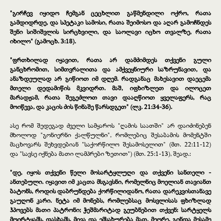
"გირჩევ იყიდო ჩემგან ცეცხლით გაწმენდილი ოქრო, რათა
გამდიდრდე, და სპეტაკი სამოსი, რათა შეიმოსო და აღარ გამოჩნდეს
შენი სიშიშვლის სირცხვილი, და საოლავი იცხო თვალზე, რათა
იხილო" (გამოცხ. 3:18).
"ფრთხილად იყავით, რათა არ დამძიმდეს თქვენი გული
განცხრომით, სიმთვრალითა და ამქვეყნიური საზრუნავით, და
ანაზდეულად არ გიწიოთ იმ დღემ. რადგანაც მახესავით დაეცემა
მთელი დედამიწის მკვიდრთ. მაშ, იფხიზლეთ და ილოცეთ
მარადჟამ, რათა შეგეძლოთ თავი დააღწიოთ ყველაფერს, რაც
მოიწევა, და კაცის ძის წინაშე წარსდგეთ" (ლკ. 21:34-36).
ასე რომ შედეგად ძველი სამყაროს "ღამის საათში" არ დაიძინებენ
მხოლოდ "გონიერნი ქალწულნი", რომლებიც შესაბამის მომენტში
მაცხოვარს შეხვდებიან "საქორწილო შესამოსელით" (მთ. 22:11-12)
და "სავსე იქნება მათი ლამპრები ზეთით") (მთ. 25:1-13), შეად.:
"დე, იყოს თქვენი წელი მოსარტყლუღი და თქვენი სანთელი -
ანთებული. იყავით იმ კაცთა მსგავსნი, რომელნიც მოელიან თავიანთ
ბატონს, როდის დაბრუნდება ქორწილიდანო, რათა დარეკვისთანავე
გაუღონ კარი. ნეტა იმ მონებს, რომლებსაც მოსვლისას ფხიზლად
ჰპოვებს მათი პატრონი; ჭეშმარიტად გეუბნებით თქვენ: სარტყელს
მოირტყამს, დასხამს, მივა და ემსახურება მათ. მეორე, გინდა მესამე