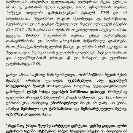
საქმეთაგან. ამიტომაც გულითადად ვევედროთ ჩვენს უფალს,
რათა აქ განბანოს ჩვენი სულები, რათა, ფსალმუნის თქმით,
"უმეტეს თოვლისა განვსპეტაკნეთ" (ფსალმ. 50:9) და არ
მოვისმინოთ: "მეგობარო, როგორ შემოხვედი აქ, საქორწინოდ
შეუმოსავი?" და არ ვიქნეთ შეკრული და ჩაგდებული უკუნ ბნელში
(მთ. 22:12, 13); მაგრამ იმისთვის, რათა ყოველთვის სპეტაკი სამოსი
გვეცვას, ბრძენი სოლომონის თქმით, უნდა ვატარებდეთ
თანაგრძნობისა და სათნო ცხოვრების ბრწყინვალე ლამპრებს,
რათა ქრისტემ, ჩვენი სულების წმიდა და უბიწო სიძემ, აგვიყვანოს
ზეცად თავის სავანეში. მას ეკუთვნის დიდება და პატივი მამასთან
და სულიწმიდასთან ერთად, აწ და მარადის, და უკუნითი
უკუნისამდე, ამინ).
გარდა ამისა, საკმაოდ ნიშანდობლივია, რომ "მოწმობა მღვიძარების
შესახებ" ირიბად უთითებს
უკანასკნელი
, ანუ
ეგვიპტურ
სასჯელთაგან მეათეს
მოახლოვებას, როდესაც ძველაღთქმისეული
გამოსვლის
ღამეს
მოხდა
ეგვიპტის პირმშოთა დახოცვა
, რომლებიც
დაცულნი არ იყვნენ პასქალური კრავის სისხლით (გამ. 12), - ხოლო
ღმრთის ერს, რომელიც
ემორჩილებოდა
მოსეს, ამ ღამეს არ ეძინა,
არამედ
შემოსილი იყო ტანისამოსით
და
შემოსარტყლული,
მეტიც,
ფეხებზეც კი ეცვათ
, შეად.:
"ამგვარად ჭამეთ: წელზე სარტყელი გერტყათ, ფეხზე გიცვათ, ჯოხი
გეჭიროთ ხელში. აჩქარებით ჭამეთ. საუფლო პასექია ეს. მოვივლი იმ