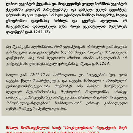
ღამით ეგვიპტის ქვეყანას და მოვაკვდინებ ყოველ პირმშოს ეგვიპტის
ქვეყანაში კაციდან პირუტყვამდე, და განვსჯი ყველა ეგვიპტელ
ღმერთს. მე ვარ უფალი. სისხლი გქონდეთ ნიშნად სახლებზე, სადაც
ცხოვრობთ; დავინახავ სისხლს და გვერდს აგივლით. არ
მოგეკარებათ დამღუპველი სენი, როცა ეგვიპტელთა შემუსრვას
დავიწყებ" (გამ. 12:11-13).
(აქ შეიძლება აღვნიშნოთ, რომ ეგვიპტიდან ისრაელის გამოსვლის
პასქალური დადგენილებები ხალხს მიეცა, როგორც მარადიული
დაწესეება, ასე რომ სულიერი აზრით ისინი აქტუალობას არ
კარგავენ ახალაღთქმისეულ დროებაშიც, შეად.: გამ. 12:14.
ხოლო გამ. 12:11-12-ის სიმბოლოთა და სიტყვების "დე, იყოს
თქვენი წელი მოსარტყლუღი და თქვენი სანთელი - ანთებული"
ურთიერთშესატყვისობა მოწმობენ არა მარტო მორწმუნეთა
სულიერ მდგომარეობაზე მაცხოვრის მოლოდინში, არამედ
მომავალ გამარჯვებაზეც არმაგედონის ბრძოლის დროს, რომელიც
"ანთებულიკანდლების" სიმბოლოსთან ერთად განხილული
იქნება მომდევნო პუბლიკაციაში).
მასალა მომზადებულია საიტ "აპოკალიფსისის" რედაქციის მიერ
მართლმადიდებლური
.
წყაროების
.
მიხედვით. 2025 წ.