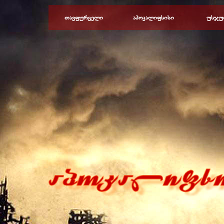
Перейти к контенту
თავფურცელი
აპოკალიფსისი
უსჯუ