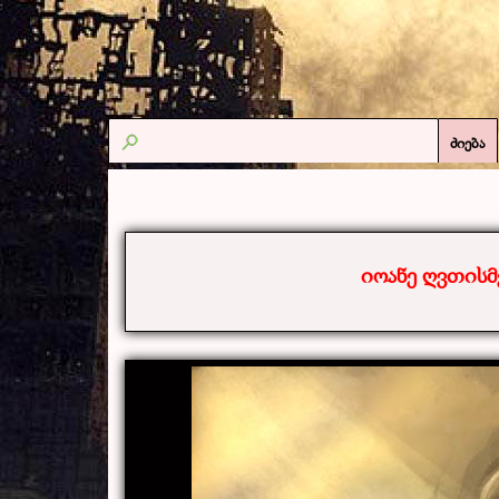
ძიება
იოანე ღვთისმ