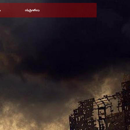
ა
ისტორია
▼
▼