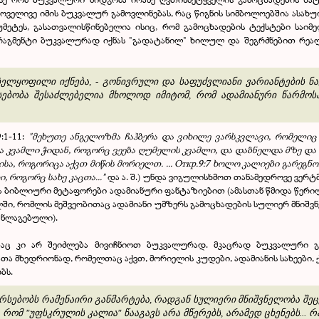
ოველივე იმის ბუკვალურ გამოვლინებას, რაც წიგნის სიმბოლოებშია ასახუ
უმეტეს, გასათვალისწინებელია ისიც, რომ გამოცხადების ტექსტები საი
ფრაგმენტი ბუკვალურად იქნას "გადატანილ" ხილულ და შეგრძნებით რეალო
ელყოფილი იქნება, - გონივრული და საფუძვლიანი ვარიანტების 
ებობა შესაძლებელია მხოლოდ იმიტომ, რომ ადამიანური წარმოს
:1-11:
"მეხუთე ანგელოზმა ჩაჰბერა და ვიხილე ვარსკვლავი, რომელიც 
 კვამლი ჭიდან, როგორც ვეება ღუმელის კვამლი, და დაბნელდა მზე და ჰ
იმისა, როგორიცა აქვთ მიწის მორიელთ. ... Откр.9:7 ხოლო კალიები გარეგ
, როგორც სახე კაცთა..."
და ა. შ.) უნდა ვიგულისხმოთ თანამედროვე ვერტმფ
ა ბიბლიური მეტაფორები ადამიანური ფანტაზიებით (ამასთან წმიდა წერი
, რომლის მეშვეობითაც ადამიანი უმზერს გამოცხადების სულიერ მნიშვნე
ანლაგებული).
ებაც კი არ შეიძლება მივიჩნიოთ ბუკვალურად. მკაცრად ბუკვალური 
თა მხედრიონად, რომელთაც აქვთ, მორიელის კუდები, ადამიანის სახეები
ბს.
არსებობს რამენაირი განმარტება, რადგან სულიერი მნიშვნელობა შე
, რომ "უფსკრულის კალია" წააგავს არა მწერებს, არამედ ცხენებს...