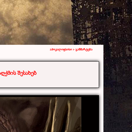
აპოკალიფსისი >
განმარტება
ღქმის შესახებ