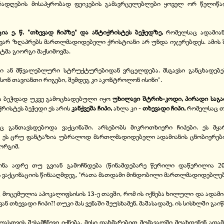
რადღების მისაპყრობად ფეიკების გამავრცელებლები ყოველ ორ წელიწ
ია ე. წ. "თხევად ჩიპზე" და ანტიქრისტეს ბეჭედზე,
რომელსაც ადამიან
მგვარ ზღაპრებს მართლმადიდებელი ქრისტიანი არ უნდა იჯერებდეს. ამის 
მა გიორგი მაქსიმოვმა.
ი ან მწვალებლური სტრუქტურებიდან ვრცელდება. მსგავსი განცხადებ
ნ თავიანთი რიგები, შემდეგ კი აკონტროლონ ისინი".
ეს ბეჭდად უკვე გამოცხადებული იყო
უხილავი შტრიხ-კოდი, პირადი საგ
ქრისტეს ბეჭედი ეს არის
კანქვეშა ჩიპი,
ახლა კი -
თხევადი ჩიპი,
რომელსაც თუ
ც განთავსდებოდა ვაქცინაში. არსებობს მიკროთხიერი ჩიპები. ეს მყ
ელა ეს ცრუ ფანტაზია უბრალოდ მართლმადიდებელი ადამიანის ცნობიერებ
ორგიმ.
ინა ადრე თუ გვიან გამოჩნდება (წინამდებარე წერილი დაწერილია 2020
 ვაქცინაციის წინააღმდეგ, "რათა მათდამი მინდობილი მართლმადიდებლები
მოცემულია აპოკალიფსისის 13-ე თავში, რომ ის იქნება ხილული და ადამიან
 თხევადი ჩიპი?! თუკი მას ვენაში შეუსხამენ, მაშასადამე, ის სისხლში გაიწ
ლასთვის შესამჩნევი იქნება, მისი დახმარებით მომავალში მოახდენენ ადამ