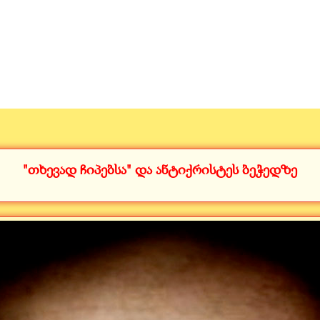
"თხევად ჩიპებსა" და ანტიქრისტეს ბეჭედზე