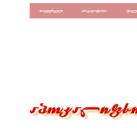
Перейти к контенту
თავფურცელი
აპოკალიფსისი
უსჯუ