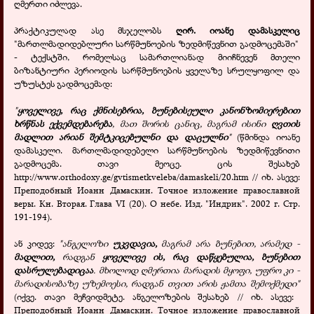
ღმერთი იძლევა.
პრაქტიკულად ასე მსჯელობს
ღირ. იოანე დამასკელიც
"მართლმადიდებლური სარწმუნოების ზედმიწევნით გადმოცემაში"
- ტექსტში, რომელსაც სამართლიანად მიიჩნევენ მთელი
ბიზანტიური პერიოდის სარწმუნოების ყველაზე სრულყოფილ და
უზუსტეს გადმოცემად:
"
ყოველივე, რაც ქმნისებრია, ბუნებისეული კანონზომიერებით
ხრწნას ექვემდებარება
, მათ შორის ცანიც, მაგრამ ისინი
ღვთის
მადლით არიან შემტკიცებულნი და დაცულნი
"
(წმინდა იოანე
დამასკელი. მართლმადიდებელი სარწმუნოების ზედმიწევნითი
გადმოცემა. თავი მეოცე. ცის შესახებ
http://www.orthodoxy.ge/gvtismetkveleba/damaskeli/20.htm //
იხ. ასევე:
Преподобный Иоанн Дамаскин. Точное изложение православной
веры. Кн. Вторая. Глава VI (20). О небе. Изд. "Индрик". 2002 г. Стр.
191-194).
ან კიდევ:
"ანგელოზი
უკვდავია,
მაგრამ არა ბუნებით, არამედ -
მადლით,
რადგან
ყოველივე ის, რაც დაწყებულია, ბუნებით
დასრულებადიცაა
. მხოლოდ ღმერთია მარადის მყოფი, უფრო კი -
მარადისობაზე უზემოესი, რადგან თვით არის ჟამთა შემოქმედი"
(იქვე. თავი მეჩვიდმეტე. ანგელოზების შესახებ // იხ. ასევე:
Преподобный Иоанн Дамаскин. Точное изложение православной