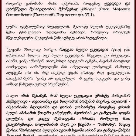
როგორც გამოსახა ისინი ღმერთმა, როდესაც
უკვდავი და
უხრწნელი შესახედაობის მქონეებად
ქმნიდა"
(Свмч. Мефодий
Олимпийский (Патарский). Пир десяти дев. VI,1).
უფრო დეტალურად მღვდელმოწ. მეთოდე სულის უკვდავებაზე
წერს ტრაქტატში "აღდგომის შესახებ", რომელიც ორიგენეს
მწვალებლური სწავლების წინააღმდეგ არის შედგენილი:
"კვდება მხოლოდ ხორცი,
რადგან სული უკვდავია
(
ψυχ
γ
ρ
ὴ
ὰ
θάνατος
). ხოლო, თუ სული უკვდავია, სხეული კი მოკვდავი,
ἀ
ისინი, ვინც ამბობენ, თითქოსდა აღდგომა იქნება, მაგრამ მხოლოდ
ხორციელი, სინამდვილეში მას სრულიად უარყოფენ. რამეთუ
აღდგება არა ის, რაც ისედაც დგას, არამედ რაც დაცემულია.
ნათქვამისებრ: "ვინც არ დაცემულა ის ვერც აღდგება და ვინც
არსად წასულა ვერ დაბრუნდება".
ხოლო
იმის შესახებ, რომ სული უკვდავია ქრისტე პირდაპირ
ასწავლიდა - თვითონაც და სოლომონ ბრძენის მიერაც. თვითონ -
ისტორიაში მდიდარსა და ღარიბ ლაზარეზე, როდესაც ერთის
სულს აბრაამის წიაღში განუსვენა, მეორისას კი ტანჯვაში ყოფნა
დაუწესა, და კიდევ შემოიყვანა აბრაამი, რომელიც მათ
ესაუბრებოდა. სოლომონის მიერ კი წიგნში - "სიბრძნე", სადაც
წერია: "მართალთა სულები ღვთის ხელში არიან და ტანჯვა-წამება
მათ ვერ შეეხებ
ა. უგუნურთა თვალში კი მკვდრებად ჩანან და მათი