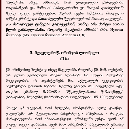
"პლატონი ასევე ამბობდა, რომ ცოდვილები წარდგებიან
რადამანტის და მინოსის სამსჯავროზე და მათგან დაისჯებიან;
ჩვენც იგივეს ვამტკიცებთ, მაგრამ, ჩვენი რწმენით, მსაჯული
იქნება ქრისტე და
მათი სულები
შეუერთდებიან მათსავ სხეულებს
და
მარადიულ ტანჯვას გადაეცემიან, თანაც არა მარტო ათასი
წლის განმავლობაში, როგორც პლატონი ამბობს
"
(Мч. Иустин
Философ. (Мч. Иустин Философ. Апология I, 8).
3. მღვდელმოწ. ირინეოს ლიონელი
(II ს.)
წმ. ირინეოსიც ზუსტად ისევე მსჯელობს, როგორც წმ. მოწ. იუსტინე
და უფრო გვიანდელი მამები: აღიარებს რა სულის ბუნებრივ
მოკვდავობას, ის ადასტურებს მის აქტუალურ უკვდავობას
"შემოქმედი ღმრთის ნებით". სულზე განსჯა მას მოცემული აქვს
თავისი ცნობილ ნაშრომში "მწვალებლობათა წინააღმდეგ"
(სხვადასხვა ნაწილში) (ნაშრომი დათარიღებულია 185-190 წლებით):
"თუკი აქ იტყვიან, რომ სულებს, რომლებმაც ადრე დაიწყეს
ყოფიერება, არ შეუძლიათო ხანგრძლივი არსებობა, - რადგან
მარადიულობა რომ ახასიათებდეთ უშობელნი უნდა იყონ, ან
კიდევ თუკი დასაბამი აქვს მათ არსებობას, სხეულთან ერთად