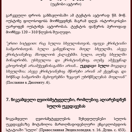
(უცნობი ავტორი)
გარკვეული დროის განმავლობაში ამ ტექსტის ავტორად წმ. მოწ.
იუსტინე ფილოსოფოსს მიიჩნევდნენ, მაგრამ დღეს ისტორიკოსები
უარყოფენ იუსტინეს ავტორობას. ტექსტის დაწერის პერიოდად
მიიჩნევა 120 – 310 წლების შუალედი.
"ერთი სიტყვით: რაც სულია სხეულისთვის, იგივეა ქრისტიანი
სამყაროსთვის. სული განფენილია მთელ სხეულში, ასევე
ქრისტიანებიც მსოფლიოს ქალაქებში. სული, თუმც სხეულში
ბინადრობს, უსხეულოა და ქრისტიანებიც, თუმც ამქვეყნად
ცხოვრობენ არაამქვეყნისაგანნი არიან...
უკვდავი სული
მოკვდავ
სხეულშია; ასევე ქრისტიანებიც მწირები არიან ამ ქვეყნად, და
ხრწნად სამყაროში მცხოვრებნი ზეციერ უხრწნელებას მოელიან"
(Послание к Диогенту, 6).
7.
ნიკეამდელი ღვთისმეტყველები, რომლებიც აღიარებდნენ
სულის უკვდავებას
ნიკეამდელი ღვთისმეტყველების შეხედულებები სულის
უკვდავებაზე მოტანილია მართლმადიდებლური ენციკლოპედიის
სტატიაში "სული" (Православная Энциклопедия, т. 16, Душа. с. 453).