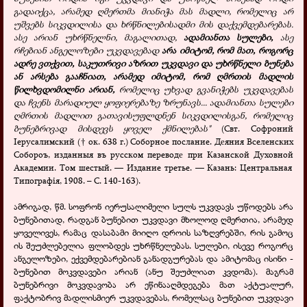
გადაიქცა, არამედ ღმერთმა მიანიჭა მას მადლი, რომელიც არ
უშვებს სიკვდილისა და ხრწნილებისადმი მის დაქვემდებარებას.
ასე არიან უხრწნელნი, მაგალითად,
ადამიანთა სულები,
ასე
რჩებიან ანგელოზები უკვდავებად
არა იმიტომ, რომ მათ, როგორც
ადრე ვთქვით, საკუთრივი აზრით უკვდავი და უხრწნელი ბუნება
ან არსება გააჩნიათ, არამედ იმიტომ, რომ ღმრთის მადლის
წილხვდომილნი არიან,
რომელიც უხვად გვანიჭებს უკვდავებას
და ჩვენს მარადიულ ყოფიერებაზე ზრუნავს... ადამიანთა სულები
ღმრთის მადლით გათავისუფლდნენ სიკვდილისგან, რომელიც
ბუნებრივად მისდევს ყოველ ქმნილებას"
(Свт. Софроний
Іерусалимский († ок. 638 г.) Соборное послание. Д
яния
Вселенских
е
Собороъ
,
изданныя
въ
русском
перевод
при
Казанской
Духовной
е
Академии. Том шестый. — Издание третье. — Казань: Центральная
Типографія, 1908. – С. 140-163).
ამრიგად, წმ. სოფრონ იერუსალიმელი სულს უკვდავს უწოდებს არა
ბუნებითად, რადგან ბუნებით უკვდავი მხოლოდ ღმერთია, არამედ
ყოველივეს, რამაც დასაბამი მიიღო დროის საზღვრებში, რის გამოც
ის შეუძლებელია ფლობდეს უხრწნელებას. სულები, ისევე როგორც
ანგელოზები, ექვემდებარებიან განადგურებას და ამიტომაც ისინი -
ბუნებით მოკვდავები არიან (ანუ შეუძლიათ კვდომა). მაგრამ
ბუნებრივი მოკვდავობა არ ეწინააღმდეგება მათ აქტუალურ,
ფაქტობრივ მადლისმიერ უკვდავებას, რომელსაც ბუნებით უკვდავი