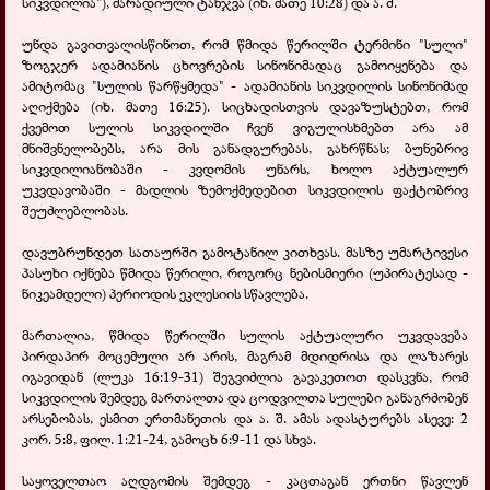
სიკვდილია"),
მარადიული ტანჯვა (იხ. მათე 10:28) და ა. შ.
უნდა გავითვალისწინოთ, რომ წმიდა წერილში ტერმინი "სული"
ზოგჯერ ადამიანის ცხოვრების სინონიმადაც გამოიყენება და
ამიტომაც "სულის წარწყმედა" - ადამიანის სიკვდილის სინონიმად
აღიქმება (იხ. მათე 16:25). სიცხადისთვის დავაზუსტებთ, რომ
ქვემოთ სულის სიკვდილში ჩვენ ვიგულისხმებთ არა ამ
მნიშვნელობებს, არა მის განადგურებას, გახრწნას; ბუნებრივ
სიკვდილიანობაში - კვდომის უნარს, ხოლო აქტუალურ
უკვდავობაში - მადლის ზემოქმედებით სიკვდილის ფაქტობრივ
შეუძლებლობას.
დავუბრუნდეთ სათაურში გამოტანილ კითხვას. მასზე უმარტივესი
პასუხი იქნება წმიდა წერილი, როგორც ნებისმიერი (უპირატესად -
ნიკეამდელი) პერიოდის ეკლესიის სწავლება.
მართალია, წმიდა წერილში სულის აქტუალური უკვდავება
პირდაპირ მოცემული არ არის, მაგრამ მდიდრისა და ლაზარეს
იგავიდან (ლუკა 16:19-31) შეგვიძლია გავაკეთოთ დასკვნა, რომ
სიკვდილის შემდეგ მართალთა და ცოდვილთა სულები განაგრძობენ
არსებობას, ესმით ერთმანეთის და ა. შ. ამას ადასტურებს ასევე: 2
კორ. 5:8, ფილ. 1:21-24, გამოცხ 6:9-11 და სხვა.
საყოველთაო აღდგომის შემდეგ - კაცთაგან ერთნი წავლენ