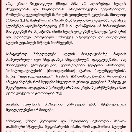
არც ერთი ნიკეამდელი წმიდა მამა არ აღიარებდა სულის
მოკვდავობას და ხრწნადობას. არაკანონიკური ავტორებიდან,
რომლებიც ეკუთვნოდნენ მართლმადიდებლურ ეკლესიას, მხოლოდ
არნობი (III ს. მიწურული) იზიარებდა სულის მოკვდავობას, და ასევე
კლიმენტი ალექსანდრიელიც (III ს-ის დასაწყისი). ამ მიმართებით,
მისდევდნენ რა პლატონს, ისინი სულს ყოფდნენ უმაღლეს (გონიერი)
და უდაბლეს (ხორციელი სუნთქვა) ნაწილებად და მოკვდავად
სულის უდაბლეს ნაწილს მიიჩნევდნენ.
სამაგიეროდ შეხედულება სულის მოკვდავობაზე ძალიან
პოპულარული იყო სხვადასხვა მწვალებლურ დაჯგუფებაში. ასე
მიიჩნევდნენ გნოსტიკოსები, ენკრატიტები (ტატიან ასირიელი).
"თნიტოფსიქიტების" (thnetopcychitae) (ქართ. "სულმკვდრების",
სლავ. "мьртвод
шьници")
სექტის წარმომადგენლები, რომლებიც
ѹ
ამტკიცებდნენ, რომ სულები სხეულთან ერთად კვდებიან, შემდეგ კი
მკვდრეთით აღდგებიან (ორიგენე არაბიის კრებაზე არწმუნებდა მათ
უარი ეთქვათ ამ ცთომილებაზე).
თუმცა, ეკლესიის პოზიციის გარკვევის ჟამს მწვალებელთა
შეხედულებები არ მიიღება.
ამრიგად, წმიდა წერილისა და სხვადასხვა პერიოდის მამათა
თანხმიერი სწავლება მდგომარეობს იმაში, რომ ადამიანთა სულები