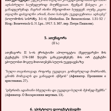
აღსასრული საუბედუროდ მიუჩნევიათ. ჩვენგან წასვლა კი -
განადგურებად, მაგრამ ისინი მშვიდობით სუფევენ. თუმც კაცთა
თვალში დასჯილნი არიან, მათი სასოება უკვდავებითაა აღსავსე"
(სოლომონის სიბრძნე. 3:1-4) (Methodius. De Resurrectione. 1.51-52 /
Hrsg.: Bonewetsch G. N. Lpz., 1917. S. 307, пер. Петра Пашкова).
5.
ათენაგორა
(
II
ს.)
ათენაგორა II ს-ის ქრისტიანი აპოლოგეტია (მკვლევარები მის
ტექსტებს 176-180 წლებს განაკუთვნებენ). მის ორ ტექსტში
ვპოულობთ მოკლე მითითებებს სულის უკვდავებაზე:
"სული თავისთავად, როგორც უკვდავი, გონივრულად მოძრაობს,
ცნობს მომავალს და განიცდის აწმყოს"
(Афинагор. Прошение о
христианах, 27).
"ღმერთმა ადამიანი სხეულისა და უკვდავი სულის მქონედ შექმნა"
(Афинагор. О Воскресении мертвых, 13).
6. ეპისტოლე დიოგნეტესადმი