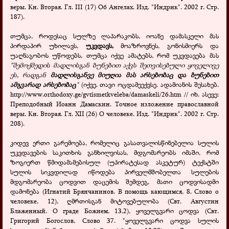
веры.
Кн. Вторая. Гл.
III
(17) Об Ангелах.
Изд. "Индрик". 2002 г. Стр.
187).
თუმცა, როდესაც სულზე ლაპარაკობს, იოანე დამასკელი მას
პირდაპირ უხილავს,
უკვდავს,
მოაზროვნეს, გონისმიერს და
უაღნაგობოს უწოდებს, თუმცა იქვე ამატებს, რომ უკვდავება მას
"შემოქმედის მადლისგან ბუნებით აქვს შეთვისებული ყოველივე
ეს, რადგან
მადლისგანვე მიუღია მას არსებობაც და ბუნებით
ამგვარად არსებობაც
"
(იქვე. თავი ოცდამეექვსე. ადამიანის შესახებ.
http://www.orthodoxy.ge/gvtismetkveleba/damaskeli/26.htm //
იხ. ასევე:
Преподобный Иоанн Дамаскин. Точное изложение православной
веры. Кн. Вторая. Гл.
XII
(26) О
человеке
. Изд. "Индрик". 2002 г. Стр.
208).
კიდევ ერთი გარემოება, რომელიც გასათვალისწინებელია სულის
უკვდავების საკითხის განხილვისას, მდგომარეობს იმაში, რომ
ზოგიერთ წმიდამამებისულ (უპირატესად ასკეტურ) ტექსტში
სულის სიკვდილად იწოდება პირველმშობელთა სულების
მდგომარეობა ცოდვით დაცემის შემდეგ, მათი ცოდვისადმი
დამონება (Игнатий Брянчанинов. В помощь кающимся, 8. Слово о
человеке, 12), ღმრთისგან მიტოვებულობა (Свт. Августин
Блаженный. О граде Божием, 13,2),
ყოველგვარი ცოდვა (Свт.
Григорий Богослов, Слово 37. "ყოველგვარი ცოდვა სულის