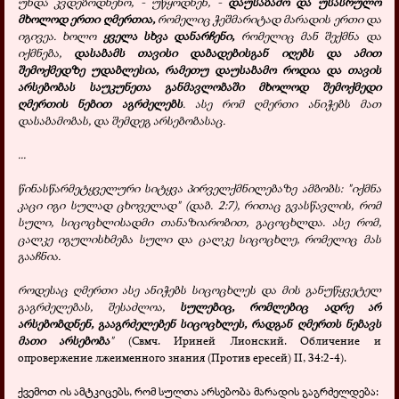
უნდა კვდებოდნენო, - უწყოდნენ, -
დაუსაბამო და უსასრულო
მხოლოდ ერთი ღმერთია,
რომელიც
ჭეშმარიტად მარადის ერთი და
იგივეა. ხოლო
ყველა სხვა დანარჩენი,
რომელიც მან შექმნა და
იქმნება,
დასაბამს თავისი დაბადებისგან იღებს და ამით
შემოქმედზე უდაბლესია, რამეთუ დაუსაბამო როდია და თავის
არსებობას საუკუნეთა განმავლობაში მხოლოდ შემოქმედი
ღმერთის ნებით აგრძელებს
. ასე რომ ღმერთი ანიჭებს მათ
დასაბამობას, და შემდეგ არსებობასაც.
...
წინასწარმეტყველური სიტყვა პირველქმნილებაზე ამბობს: "იქმნა
კაცი იგი სულად ცხოველად" (დაბ. 2:7), რითაც გვასწავლის, რომ
სული, სიცოცხლისადმი თანაზიარობით, გაცოცხლდა. ასე რომ,
ცალკე იგულისხმება სული და ცალკე სიცოცხლე, რომელიც მას
გააჩნია.
როდესაც ღმერთი ასე ანიჭებს სიცოცხლეს და მის განუწყვეტელ
გაგრძელებას, შესაძლოა,
სულებიც, რომლებიც ადრე არ
არსებობდნენ, გააგრძელებენ სიცოცხლეს, რადგან ღმერთს ნებავს
მათი არსებობა
"
(Cвмч. Ириней Лионский. Обличение и
опровержение лжеименного знания (Против ересей) II, 34:2-4).
ქვემოთ ის ამტკიცებს, რომ სულთა არსებობა მარადის გაგრძელდება: