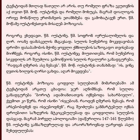
ტექსტიდან მთლად ნათელი არ არის, თუ რომელი ფრაზა ეკუთვნის
აქ თვით წმ. მოწ. იუსტინეს და რომელი მოხუცს, მაგრამ დიალოგის
ორივე მონაწილე ერთმანეთს ეთანხმება და გამოხატავენ ერთ, წმ.
მოწამე იუსტინესთვის მისაღებ პოზიციას.
როგორც ვხედავთ, წმ. იუსტინე, წმ. სოფრონ იერუსალიმელის და
ღირ. იოანე დამასკელის მსგავსად, სულის ბუნებრივ მოკვდავობას
დროში დასაბამობის მქონე ყოველი ქმნილების საზოგადო თვისებად
მიიჩნევს. როგორც ისინი, წმ. იუსტინეც მიუთითებს, რომ ბუნებრივ
სიკვდილს არ შეუძლია გამოიწვიოს სულის რეალური განადგურება,
"რადგან ღმერთს ასე ნებავს". წმ. მოწ. იუსტინეს თანახმად: "ის, ვინც
ღვთის ხილვის ღირსი გახდა, აღარ მოკვდება".
წმ. იუსტინეს პოზიცია ცოდვილ სულებთან მიმართებაში ამ
ტექსტიდან არცთუ ცხადია: ჯერ აღნიშნავს, რომ სულთა
განადგურება "ბოროტ ადამიანთათვის იქნებოდა სახარბიელო",
ქვემოთ კი წერს, რომ ისინი "ისჯებიან, რაოდენ ღმერთს ნებავს, რომ
არსებობდნენ და ისჯებოდნენ", რაც შეიძლება განმარტებულ იქნას
დროებითი საზღვრის მტკიცებულებად და ცოდვილთა სულების
დასჯად. მაგრამ პირველ აპოლოგიაში (დაწერილია 147-161 წლებში)
წმ. იუსტინე განსაზღვრულად და არაორაზროვნად უარყოფს ასეთ
შეხედულებას: