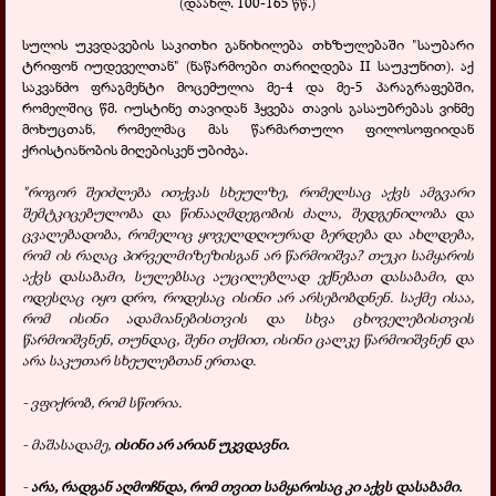
(დაახლ. 100-165 წწ.)
სულის უკვდავების საკითხი განიხილება თხზულებაში "საუბარი
ტრიფონ იუდეველთან" (ნაწარმოები თარიღდება
II
საუკუნით). აქ
საკვანძო ფრაგმენტი მოცემულია მე-4 და მე-5 პარაგრაფებში,
რომელშიც წმ. იუსტინე თავიდან ჰყვება თავის გასაუბრებას ვინმე
მოხუცთან, რომელმაც მას წარმართული ფილოსოფიიდან
ქრისტიანობის მიღებისკენ უბიძგა.
"როგორ შეიძლება ითქვას სხეულზე, რომელსაც აქვს ამგვარი
შემტკიცებულობა და წინააღმდეგობის ძალა, შედგენილობა და
ცვალებადობა, რომელიც ყოველდღიურად ბერდება და ახლდება,
რომ ის რაღაც პირველმიზეზისგან არ წარმოიშვა? თუკი სამყაროს
აქვს დასაბამი, სულებსაც აუცილებლად ექნებათ დასაბამი, და
ოდესღაც იყო დრო, როდესაც ისინი არ არსებობდნენ. საქმე ისაა,
რომ ისინი ადამიანებისთვის და სხვა ცხოველებისთვის
წარმოიშვნენ, თუნდაც, შენი თქმით, ისინი ცალკე წარმოიშვნენ და
არა საკუთარ სხეულებთან ერთად.
- ვფიქრობ, რომ სწორია.
- მაშასადამე,
ისინი არ არიან უკვდავნი.
-
არა, რადგან აღმოჩნდა, რომ თვით სამყაროსაც კი აქვს დასაბამი.