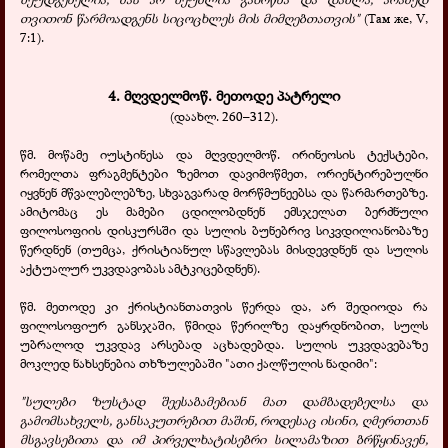
თვითონ წარმოადგენს სიცოცხლეს მის მიმღებთათვის"
(Там же, V,
7:1).
4. მღვდელმოწ. მეთოდე პატრელი
(დაახლ. 260–312).
წმ. მოწამე იუსტინესა და მღვდელმოწ. ირინეოსის ტექსტები,
რომელთა ფრაგმენტები ზემოთ დავიმოწმეთ, ორიენტირებულნი
იყვნენ მწვალებლებზე, სხვაგვარად მორწმუნეებსა და წარმართებზე.
ამიტომაც ეს მამები ცდილობდნენ ემსჯელათ ბერძნული
ფილოსოფიის დისკურსში და სულის ბუნებრივ სიკვდილიანობაზე
წერდნენ (თუმცა, ქრისტიანულ სწავლებას მისდევდნენ და სულის
აქტუალურ უკვდავობას ამტკიცებდნენ).
წმ. მეთოდე კი ქრისტიანთათვის წერდა და, არ შედიოდა რა
ფილოსოფიურ განსჯაში, წმიდა წერილზე დაყრდნობით, სულს
უბრალოდ უკვდავ არსებად აცხადებდა. სულის უკვდავებაზე
მოკლედ ნახსენებია თხზულებაში "ათი ქალწულის ნადიმი":
"სულები ზუსტად შეესაბამებიან მათ დამბადებელსა და
გამომსახველს, განსაკუთრებით მაშინ, როდესაც ისინი, ღმერთთან
მსგავსებითა და იმ პირველხატისებრი სილამაზით ბრწყინავენ,