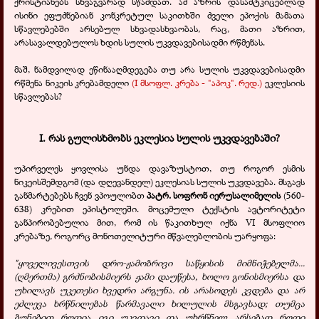
ქრისტიანებს სხვაგვარად სწამდათ. ამ აზრის დასამტკიცებლად
ისინი ეფუძნებიან კონკრეტულ საკითხში ძველი ეპოქის მამათა
სწავლებებში არსებულ სხვადასხვაობას, რაც, მათი აზრით,
არასავალდებულოს ხდის სულის უკვდავებისადმი რწმენას.
მაშ, ნამდვილად ეწინააღმდეგება თუ არა სულის უკვდავებისადმი
რწმენა ნიკეის კრებამდელი
(
I
მსოფლ. კრება - "აპოკ". რედ.)
ეკლესიის
სწავლებას?
I.
რას გულისხმობს ეკლესია სულის უკვდავებაში?
უპირველეს ყოვლისა უნდა დავაზუსტოთ, თუ როგორ ესმის
ნიკეისშემდგომ (და დღევანდელ) ეკლესიას სულის უკვდავება. მსგავს
განმარტებებს ჩვენ ვპოულობთ
პატრ. სოფრონ იერუსალიმელის
(560-
638) კრებით ეპისტოლეში. მოცემული ტექსტის ავტორიტეტი
განპირობებულია მით, რომ ის წაკითხულ იქნა VI მსოფლიო
კრებაზე, როგორც მონოთელიტური მწვალებლობის უარყოფა:
"ყოველივესთვის დრო-ჟამობრივი საწყისის მიმნიჭებელმა...
(ღმერთმა) გრძნობისმიერს ჟამი დაუწესა, ხოლო გონისმიერსა და
უხილავს უკეთესი ხვედრი არგუნა. ის არასოდეს კვდება და არ
ეძლევა ხრწნილებას წარმავალი ხილულის მსგავსად; თუმცა
ბუნებით როდია იგი უკვდავი და უხრწნელ არსებად როდი