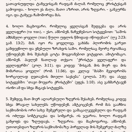
გათავისუფლდა ტანჯვისგან; რადგან ძალამ, რომელიც ქრისტესგან
გამოვიდა, - ხოლო ეს ძალა, მათი აზრით, არის ზღვარი, - განკურნა
იგი, და ტანჯვა ჩამოშორდა მას.
4. ხოლო მაცხოვარი, რომელიც ყველასგან შედგება და არის
ყველაფერი (το παν), – ესო, ამბობენ, ნაჩვენებიაო სიტყვებით: "საშოს
ამხსნელი ყოველი (παν) წული უფლის წმიდად იწოდებაო" (ლკ 2:23;
გამ. 13:2). მან, იყო რა ყოველივე, გახსნა პლირომის გარეთ
განდევნილი და ვნებული ზრახვის საშო, რომელსაც მეორე რვიანსაც
უწოდებენ; მის შესახებ ცოტა მოგვიანებით ვიტყვით. ამიტომაცო,
ამბობენ, პავლემ ნათლად თქვაო: "ქრისტეა ყველაფერი და
ყველაფერში" (კოლ. 3:11). და კიდევ: "მისგან, მის მიერ და მის
მიმართაა ყოველი" (რომ. 11:36), და კვლავ: "მასში მკვიდრობს
ხორციელად ღვთაების მთელი სავსება" (კოლას. 2:9); და ასევე
სიტყვებში: "თავი მოეყარა ქრისტეში" (ეფეს. 1:10). ასე განმარტავენ
ისინი ამ და სხვა მსგავს სიტყვებს.
5. შემდეგ მათ მიერ აღიარებული ზღვრის შესახებ, რომელსაც კიდევ
სხვა მრავალ სახელებს უწოდებენ, ამტკიცებენ, რომ მას გააჩნია
საქმიანობის ორი სახე: შემკვრელი და გამაცალკევებელი; და რადგან
ის იძლევა სიმტკიცესა და სიმყარეს, ის ჯვარია, ხოლო რადგან
განყოფს და ზღუდავს, - ზღვარია. და მაცხოვარიც, ამბობენ,
უთითებდაო ზღვრის საქმიანობაზე: პირველად მის შემკვრელ ძალზე