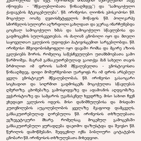
კესარიელისა და ნეტ. იერონიმეს მიბაძვით შემოკლებით ასეც
იწოდება - "მწვალებლობათა წინააღმდეგ") და "სამოციქულო
ქადაგების მტკიცებულება". წმ. ირინეოსი, ლიონის ეპისკოპოსი წმ.
მოციქულ იოანე ღვთისმეტყველის მოწაფის წმ. პოლიკარპე
სმირნელის სულიერი აღზრდილი გახლდათ და ჯერაც ინარჩუნებდა
ცოცხალ სამოციქულო ხმას და სამოციქულო სწავლებისა და
გადმოცემის სულისკვეთებას. ის ძალიან ცნობილი იყო და მთელი
საყოველთაო ეკლესიის უდიდესი პატივისცემით სარგებლობდა. წმ.
ირინეოსი მშვიდობისმყოფელი იყო დავაში რომსა და მცირე აზიის
ეკლესიებს შორის, რომელიც საწესჩვეულებო უთანხმოებათა გამო
წარმოიშვა, მაგრამ განსაკუთრებულად გაითქვა მან სახელი თავის
ბრძოლით იმ დროის საშიშ მწვალებელთა - გნოსტიკოსთა
წინააღმდეგ. დიდი მოშურნეობით უარყოფს რა იმ დროს არსებულ
ყველა გნოსტიკურ მწვალებლობას, წმ. ირინეოსი გასაოცარი
სიცხადით და სიღრმით გადმოსცემს მოციქულთა სწავლებას
ღმერთზე, ცხონებაზე, გამოსყიდვაზე და ადამიანის აღდგომაზე,
ევქარისტიაზე და სამყაროს უკანასკნელ ხვედრზე. მისი სახით ჩვენ
ვხედავთ ეკლესიის იდეის, მისი დანიშნულებისა და მისდამი
კუთვნილების აუცილებლობის ყველაზე მკაფიოდ დამცველს.
განსაკუთრებულად ღირებულია წმ. ირინეოსის თხზულებათა
ეგზეგეტიკური მხარე, რომელსაც მოცემულ გამოცემაში
განსაკუთრებული ყურადღება დაეთმო: დაზუსტდა და შეივსო წმ.
წერილის დამოწმებანი, შედგენილ იქნა ბიბლიური ციტატების
ცნობარი წმ. ირინეოსის თხზულებათა მიხედვით.