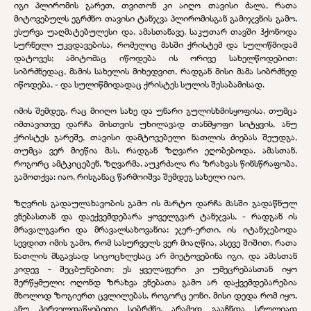
იგი პლირომის გარეთ, თვითონ კი აიღო თავისი ძალა, რათა
მიტოვებულს ეგრძნო თავისი ტანჯვა პლირომისგან გამიჯვნის გამო,
ესურვა უაღმატებულესი და, ამასთანავე, საკუთარ თავში ჰქონოდა
სურნელი უკვდავებისა, რომელიც მასში ქრისტემ და სულიწმიდამ
დატოვეს; ამიტომაც იწოდება ის ორივე სახელწოდებით:
სიბრძნედაც, მამის სახელის მიხედვით, რადგან მისი მამა სიბრძნედ
იწოდება, - და სულიწმიდადაც ქრისტეს სულის შესაბამისად.
იმის შემდეგ, რაც მიიღო სახე და უნარი გულისხმისყოფისა, თუმცა
იმთავითვე დარჩა მისთვის უხილავად თანმყოფი სიტყვის, ანუ
ქრისტეს გარეშე, თავისი დამტოვებელი ნათლის ძიებას შეუდგა,
თუმცა ვერ მიეწია მას, რადგან ზღვარი ეღობებოდა. ამასთან,
როგორც ამტკიცებენ, ზღვარმა, აუკრძალა რა ზრახვას წინსწრაფობა,
გამოთქვა: იაო, რისგანაც წარმოიშვა შემდეგ სახელი იაო.
ზღვრის გადაულახავობის გამო ის მარტო დარჩა მასში გადაწნულ
ვნებასთან და დაექვემდებარა ყოველგვარ ტანჯვას, - რადგან ის
მრავალგვარი და მრავალსახოვანია; ჯერ-ერთი, ის იტანჯებოდა
სევდით იმის გამო, რომ სასურველს ვერ მიაღწია, ასევე შიშით, რათა
ნათლის მსგავსად სიცოცხლესაც არ მიეტოვებინა იგი, და ამასთან
კიდევ - შეცბუნებით; ეს ყველაფერი კი უმეცრებასთან იყო
შერწყმული; ოღონდ ზრახვა ვნებათა გამო არ დაქვემდებარებია
მხოლოდ ზოგიერთ ცვლილებას, როგორც ეონი, მისი დედა რომ იყო,
ანუ პირველდაწყებითი სიბრძნე, არამედ გააჩნდა სრულიად