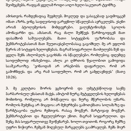
შეიმეცნებს, რადგან ყველამ როდი აიღო ხელი საკუთარ ტვინზე.
ამისთვის, რამდენადაც შევძლებ, მოკლედ და გასაგებად გადმოგცემ
იმათ აზრს, ვინც სადღეისოდ გარყვნილ სწავლებას ავრცელებს. ესენი
არიან პტოლემეოსის მიმდევრები, ვალენტინიანეს სკოლის
ამონაყარნი და, ამასთან, რაც ძალი შემწევს წარმოგიდგენ მათ
დასამხობ საშუალებებს, მათი სიტყვების უაზრობასა და
ჭეშმარიტებასთან მათ შეუთავსებლობასაც გაგიმხელ. მე არ ვფლობ
წერის ან სიტყვის ხელოვნებას, მაგრამ სიყვარული მაიძულებს შენ და
ყველა შენს ახლობელს გაგიხსნა ის სწავლებები, რომლებიც დღემდე
საიდუმლოდ ინახებოდა, ახლა კი ღმრთის წყალობით გამოვიდა
სააშკარაოზე. "ვინაიდან არ არსებობს დაფარული, რომ არ
გამოჩნდეს, და არც რამ საიდუმლო, რომ არ გამჟღავნდეს" (მათე
10:26).
3.
მე კელტთა შორის ვცხოვრობ და უმეტესწილად საქმე
ბარბაროსულ ენასთან
მაქვს, ამიტომ ნურც მეტყველების ხელოვნებას
მომთხოვ, რომელიც არ მისწავლია და ნურც მწერლობის უნარს,
რომლის შეძენაც არ მიცდია; არ მეხერხება გამოთქმათა სილამაზე და
წარმტაცობა უცხოა ჩემთვის.
რასაც მოგწერ, მარტივად მოგწერ,
ჭეშმარიტებით და ჩვეულებრივი ენით, მაგრამ სიყვარულით, და
შენც მას სიყვარულითვე შეიწყნარებ, ხოლო თვითონ, როგორც ჩემზე
უფრო ნიჭიერი, ჩემგან მიღებულ მარცვლებს გაამრავლებ, ჩემს მიერ