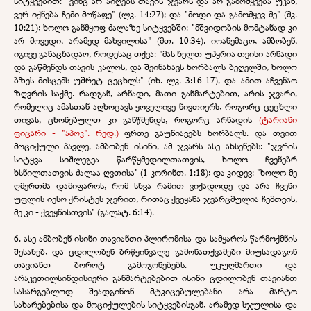
სიტყვებით: "ვინც არ აიღებს თავის ჯვარს და არ გამომყვება უკან,
ვერ იქნება ჩემი მოწაფე" (ლკ. 14:27); და "მოდი და გამომყევ მე" (მკ.
10:21); ხოლო განმყოფ ძალაზე სიტყვებში: "მშვიდობის მომტანად კი
არ მოვედი, არამედ მახვილისა" (მთ. 10:34). იოანემაცო, ამბობენ,
იგივე განაცხადაო, როდესაც თქვა: "მას ხელთ უპყრია თვისი არნადი
და გაწმენდს თავის კალოს, და შეინახავს ხორბალს ბეღელში, ხოლო
ბზეს მისცემს უშრეტ ცეცხლს" (იხ. ლკ. 3:16-17), და ამით აჩვენაო
ზღვრის საქმე. რადგან, არნადი, მათი განმარტებით, არის ჯვარი,
რომელიც ამასთან აღხოცავს ყოველივე ნივთიერს, როგორც ცეცხლი
თივას, ცხონებულთ კი განწმენდს, როგორც არნადის
(ტარიანი
ფიცარი - "აპოკ". რედ.)
ფრთე გაუნიავებს ხორბალს. და თვით
მოციქული პავლე, ამბობენ ისინი, ამ ჯვარს ასე ახსენებს: "ჯვრის
სიტყვა სიშლეგეა წარწყმედილთათვის, ხოლო ჩვენებრ
ხსნილთათვის ძალაა ღვთისა" (1 კორინთ. 1:18); და კიდევ: "ხოლო მე
ღმერთმა დამიფაროს, რომ სხვა რამით ვიქადოდე და არა ჩვენი
უფლის იესო ქრისტეს ჯვრით, რითაც ქვეყანა ჯვარცმულია ჩემთვის,
მე კი - ქვეყნისთვის" (გალატ. 6:14).
6. ასე ამბობენ ისინი თავიანთი პლირომისა და სამყაროს წარმოქმნის
შესახებ, და ცდილობენ ბრწყინვალე გამონათქვამები მიუსადაგონ
თავიანთ ბოროტ გამოგონებებს. უკუღმართი და
არაკეთილსინდისიერი განმარტებებით ისინი ცდილობენ თავიანთ
სასარგებლოდ შეადგინონ მტკიცებულებანი არა მარტო
სახარებებისა და მოციქულების სიტყვებისგან, არამედ სჯულისა და