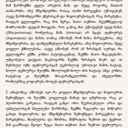
მან წარმოქმნა ყველა არსების მამა და მეფე, როგორც მასთან
თანაარსნი, ანუ მშვინვიერნი, რასაც ისინი მარჯვენას უწოდებენ;
ასევე წარმომდგარნი ვნებისგან და ნივთიერებისგან, რაც მარცხენაა.
რადგან ყველაფერი, რაც მის მერეა, მათი თქმით, შეუმჩნევლად
მოძრაობაში დედამ მოიყვანა, რის გამოც მას უწოდებენ დედ-მამას
((Μητροπατωρ), რომელსაც მამა (Аπατωρ) არ ჰყავს, დემიურგს
(Δημιουργος) და მამას; თანაც ამბობენ, რომ მამაა მარჯვენისა, ანუ
მშვინვიერისა, და დამფუძნებელი მარცხენისა, ანუ ნივთიერისა, მეფე
ყოველი ქმნილებისა. ასევე ამბობენ, რომ ამ ზრახვამ, სურდა რა
ყველაფერი ექმნა ეონთა პატივსაცემად, შექმნა მათი მსგავსებანი,
უმჯობესია ვთქვათ, მაცხოვარმა შექმნა ზრახვის მიერ. და ის
შენახულ იქნა დემიურგისგან უცნობლად უხილავი მამის ხატად,
ხოლო დემიურგი შეიქმნა მხოლოდშობილი ძის ხატად, სხვა ეონთა
ხატებად კი შეიქმნენ- მთავარანგელოზნი და ანგელოზნი,
რომლებმაც ყოფიერება მიიღეს დემიურგისგან.
2. ამიტომაც, ამბობენ, იყო რა ყოველი მშვინვიერისა და ნივთიერის
შემოქმედი, ის შეიქმნა ყოველივეს მამად და ღმერთად, რაც კი
პლირომის გარეთაა, რადგან განყო ორი შეერთებული არსი და
უსხეულოსგან სხეულები წარმოშვა. შექმნა ზეციერი და მიწიერი,
გახდა ნივთიერისა და მშვინვნიერის შემოქმედი, მარჯვენისა და
მარცხენისა, მსუბუქისა და მძიმისა, მსწრაფისა ზემოთ და ქვემოთ.
მან გაამზადა შვიდი ზეცა; მათი თქმით, მათ ზემოთ დემიურგია,