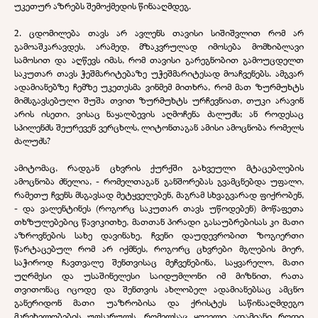
უკეთურ აზრებს შემოქმედის წინააღმდეგ.
2. ცდომილება თავს არ ავლენს თავისი სიშიშვლით რომ არ
გამოაშკარავდეს, არამედ, მზაკვრულად იმოსება მომხიბლავი
სამოსით და აღწევს იმას, რომ თავისი გარეგნობით გამოუცდელთ
საკუთარ თავს ჭეშმარიტებაზე უჭეშმარიტესად მოაჩვენებს. ამგვარ
ადამიანებზე ჩემზე უკეთესმა ვინმემ მითხრა, რომ მათ ზურმუხტს
მიმსგავსებული შუშა თვით ზურმუხტს ურჩევნიათ, თუკი არავინ
არის ისეთი, ვისაც ნაყალბევის აღმოჩენა ძალუძს; ან როდესაც
სპილენძს შეურევენ ვერცხლს, ლიტონთაგან ამისი ამოცნობა რომელს
ძალუძს?
ამიტომაც, რადგან ცხვრის ქურქში გახვეული მტაცებლების
ამოცნობა ძნელია, - რომელთაგან განშორებას გვამცნებდა უფალი,
რამეთუ ჩვენს მსგავსად მეტყველებენ, მაგრამ სხვაგვარად ფიქრობენ,
- და ვალენტინეს (როგორც საკუთარ თავს უწოდებენ) მოწაფეთა
თხზულებებიც წავიკითხე, მათთან პირადი გასაუბრებისას კი მათი
აზროვნების სახე დავინახე, ჩვენი დაუდევრობით ზოგიერთი
წარტაცებულ რომ არ იქმნეს, როგორც ცხვრები მგლების მიერ,
საჭიროდ ჩავთვალე შენთვისაც მეჩვენებინა, საყვარელო, მათი
უღრმესი და უსაშინელესი საიდუმლონი იმ მიზნით, რათა
თვითონაც იცოდე და შენთვის ახლობელ ადამიანებსაც ამცნო
განერიდონ მათი უაზრობისა და ქრისტეს საწინააღმდეგო
მკრეხელობების უფსკრულს, რომელსაც ყოველი ადამიანი როდი