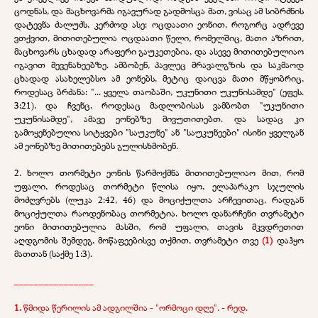
ცოდნას, და მაცხოვარმა იგავურად გადმოსცა მათ, ვისაც ამ სიბრძნის
დატევნა ძალუძს, კერძოდ ასე: ოცდაათი ეონით, როგორც ადრევე
ვთქვით, მითითებულია ოცდაათი წელი, რომელშიც, მათი აზრით,
მაცხოვარს ცხადად არაფერი გაუკეთებია, და ასევე მითითებულიაო
იგავით მევენახეებზე. ამბობენ, პავლეც მრავალგზის და საკმაოდ
ცხადად ასახელებსო ამ ეონებს, მეტიც დაიცვა მათი მწყობრიც,
როდესაც ბრძანა: "... ყველა თაობაში, უკუნითი უკუნისამდე" (ეფეს.
3:21). და ჩვენც, როდესაც მადლობისას ვამბობთ "უკუნითი
უკუნისამდე", ამავე ეონებზე მივუთითებთ. და სადაც კი
გამოყენებულია სიტყვები "საუკუნე" ან "საუკუნეები" ისინი ყველგან
ამ ეონებზე მითითებებს გულისხმობენ.
2. ხოლო თორმეტი ეონის წარმოქმნა მითითებულიაო მით, რომ
უფალი, როდესაც თორმეტი წლისა იყო, ელაპარაკო სჯულის
მოძღვრებს (ლუკა 2:42, 46) და მოციქულთა არჩევითაც, რადგან
მოციქულთა რაოდენობაც თორმეტია. ხოლო დანარჩენი თვრამეტი
ეონი მითითებულია მასში, რომ უფალი, თავის მკვდრეთით
აღდგომის შემდეგ, მოწაფეებისვე თქმით, თვრამეტი თვე
(1)
დაჰყო
მათთან (საქმე 1:3).
________________
1.
წმიდა წერილის ამ ადგილშია - "ორმოცი დღე". - რედ.