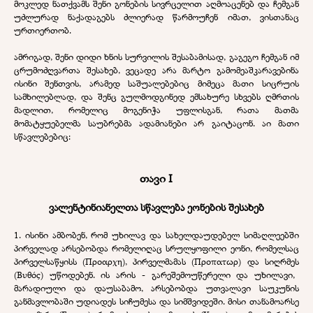
მოკლედ ნათქვამს შენი გონების სივრცელით აღმოაცენებ და ჩემგან
უძლურად ნაქადაგებს ძლიერად წარმოუჩენ იმათ, ვისთანაც
ურთიერთობ.
ამრიგად, შენი დიდი ხნის სურვილის შესაბამისად
,
გაგეგო ჩემგან იმ
ცრუმოძღვართა შესახებ, ვეცადე არა მარტო გამომეაშკარავებინა
ისინი შენთვის, არამედ საშუალებებიც მიმეცა მათი სიცრუის
სამხილებლად, და შენც გულმოდგინედ ემსახურე სხვებს ღმრთის
მადლით, რომელიც მოგენიჭა უფლისგან, რათა მათმა
მომატყუებელმა საუბრებმა ადამიანები არ გაიტაცონ. აი მათი
სწავლებებიც:
თავი I
ვალენტინიანელთა სწავლება ეონების შესახებ
1.
ისინი ამბობენ, რომ უხილავ და სახელდაუდებელ სიმაღლეებში
პირველად არსებობდა რომელიღაც სრულყოფილი ეონი, რომელსაც
პირველსაწყისს
(
Προαρχη
),
პირველმამას
(
Προπατωρ
)
და სიღრმეს
(
Βυθός
) უწოდებენ.
ის არის - გარეშემოუწერელი და უხილავი,
მარადიული და დაუსაბამო, არსებობდა უთვალავი საუკუნის
განმავლობაში უდიადეს სიჩუმესა და სიმშვიდეში. მისი თანამოარსე