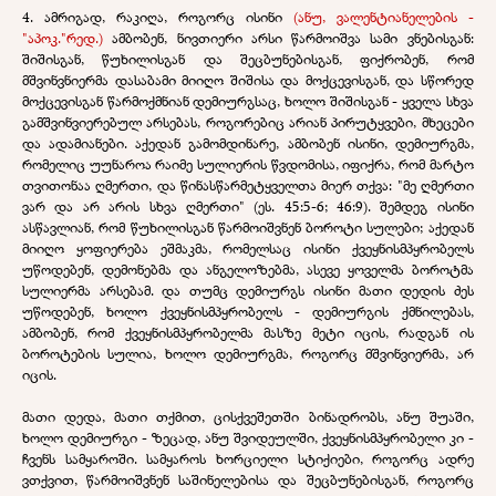
4. ამრიგად, რაკიღა, როგორც ისინი
(ანუ, ვალენტიანელების -
"აპოკ."რედ.)
ამბობენ, ნივთიერი არსი წარმოიშვა სამი ვნებისგან:
შიშისგან, წუხილისგან და შეცბუნებისგან, ფიქრობენ, რომ
მშვინვნიერმა დასაბამი მიიღო შიშისა და მოქცევისგან, და სწორედ
მოქცევისგან წარმოქმნიან დემიურგსაც, ხოლო შიშისგან - ყველა სხვა
გამშვინვიერებულ არსებას, როგორებიც არიან პირუტყვები, მხეცები
და ადამიანები. აქედან გამომდინარე, ამბობენ ისინი, დემიურგმა,
რომელიც უუნაროა რაიმე სულიერის წვდომისა, იფიქრა, რომ მარტო
თვითონაა ღმერთი, და წინასწარმეტყველთა მიერ თქვა: "მე ღმერთი
ვარ და არ არის სხვა ღმერთი" (ეს. 45:5-6; 46:9). შემდეგ ისინი
ასწავლიან, რომ წუხილისგან წარმოიშვნენ ბოროტი სულები; აქედან
მიიღო ყოფიერება ეშმაკმა, რომელსაც ისინი ქვეყნისმპყრობელს
უწოდებენ, დემონებმა და ანგელოზებმა, ასევე ყოველმა ბოროტმა
სულიერმა არსებამ. და თუმც დემიურგს ისინი მათი დედის ძეს
უწოდებენ, ხოლო ქვეყნისმპყრობელს - დემიურგის ქმნილებას,
ამბობენ, რომ ქვეყნისმპყრობელმა მასზე მეტი იცის, რადგან ის
ბოროტების სულია, ხოლო დემიურგმა, როგორც მშვინვიერმა, არ
იცის.
მათი დედა, მათი თქმით, ცისქვეშეთში ბინადრობს, ანუ შუაში,
ხოლო დემიურგი - ზეცად, ანუ შვიდეულში, ქვეყნისმპყრობელი კი -
ჩვენს სამყაროში. სამყაროს ხორციელი სტიქიები, როგორც ადრე
ვთქვით, წარმოიშვნენ საშინელებისა და შეცბუნებისგან, როგორც