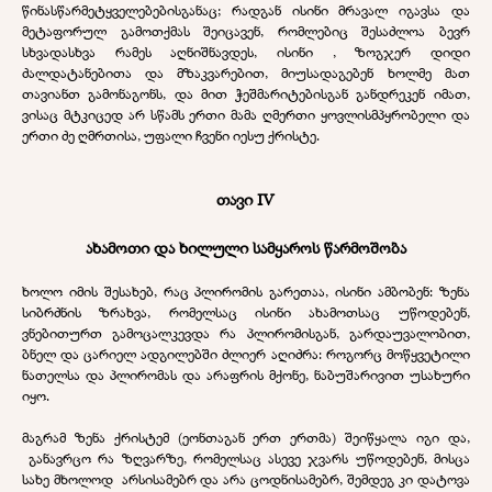
წინასწარმეტყველებებისგანაც; რადგან ისინი მრავალ იგავსა და
მეტაფორულ გამოთქმას შეიცავენ, რომლებიც შესაძლოა ბევრ
სხვადასხვა რამეს აღნიშნავდეს, ისინი , ზოგჯერ დიდი
ძალდატანებითა და მზაკვარებით, მიუსადაგებენ ხოლმე მათ
თავიანთ გამონაგონს, და მით ჭეშმარიტებისგან განდრეკენ იმათ,
ვისაც მტკიცედ არ სწამს ერთი მამა ღმერთი ყოვლისმპყრობელი და
ერთი ძე ღმრთისა, უფალი ჩვენი იესუ ქრისტე.
თავი IV
ახამოთი და ხილული სამყაროს წარმოშობა
ხოლო იმის შესახებ, რაც პლირომის გარეთაა, ისინი ამბობენ: ზენა
სიბრძნის ზრახვა, რომელსაც ისინი ახამოთსაც უწოდებენ,
ვნებითურთ გამოცალკევდა რა პლირომისგან, გარდაუვალობით,
ბნელ და ცარიელ ადგილებში ძლიერ აღიძრა: როგორც მოწყვეტილი
ნათელსა და პლირომას და არაფრის მქონე, ნაბუშარივით უსახური
იყო.
მაგრამ ზენა ქრისტემ (ეონთაგან ერთ ერთმა) შეიწყალა იგი და,
განავრცო რა ზღვარზე, რომელსაც ასევე ჯვარს უწოდებენ, მისცა
სახე მხოლოდ არსისამებრ და არა ცოდნისამებრ, შემდეგ კი დატოვა