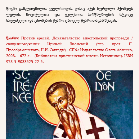
წიგნი განკუთვნილია ყველასთვის, ვისაც აქვს სურვილი ჰქონდეს
უფლის, მოციქულთა და ეკლესიის სარწმუნოების მტკიცე
საფუძველი და ცხონების წყარო ცხოველ წყაროთაგან შესვას.
წყარო:
Против ересей. Доказательство апостольской проповеди /
священномученик Ириней Лионский. (пер. прот. П.
Преображенского, Н.И. Сагарды) - СПб.: И
здательство Олега Абышко,
2008. - 672 с. - (Библиотека христианской мысли. Источники).
ISBN
978-5-9033525-22-5
.