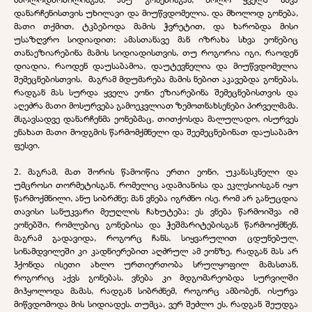
დანარჩენისთვის უხილავი და მიუწვდომელია. და მხოლოდ გონება,
მათი თქმით, ტკბებოდა მამის ჭვრეტით, და ხარობდა მისი
უსაზღვრო სიდიადით; ამასთანავე მან იზრახა სხვა ეონებიც
თანაეზიარებინა მამის სიდიადისთვის, თუ როგორია იგი, რაოდენ
დიადია, რაოდენ დაუსაბამოა, დაუტევნელია და მიუწვდომელია
შემეცნებისთვის. მაგრამ მდუმარება მამის ნებით აკავებდა გონებას,
რადგან მას სურდა ყველა ეონი ეზიარებინა შემეცნებისთვის და
აღეძრა მათი მოსურვება გამოეკვლიათ ზემოთნახსენები პირველმამა.
მსგავსადვე დანარჩენმა ეონებმაც, თითქოსდა მალულადო, ისურვეს
ენახათ მათი მოდგმის წარმომქმნელი და შეემეცნებინათ დაუსაბამო
ფესვი.
2. მაგრამ, მათ შორის წამოიწია ერთი ეონი, უკანასკნელი და
უმცროსი თორმეტისგან, რომელიც ადამიანისა და ეკლესიისგან იყო
წარმოქმნილი, ანუ სიბრძნე; მან ვნება იგრძნო ისე, რომ არ განუცდია
თავისი სანუკვარი მეუღლის ჩახუტება; ეს ვნება წარმოიშვა იმ
ეონებში, რომლებიც გონებისა და ჭეშმარიტებისგან წარმოიქმნენ,
მაგრამ გადავიდა, როგორც ჩანს, სიყვარულით ცდუნებულ,
სინამდვილეში კი კადნიერებით აღძრულ ამ ეონზე, რადგან მას არ
ჰქონდა ისეთი ახლო ურთიერთობა სრულყოფილ მამასთან,
როგორიც აქვს გონებას. ვნება კი მდგომარეობდა სურვილში
მიჰყოლოდა მამას, რადგან სიბრძნემ, როგორც ამბობენ, ისურვა
მიწვდომოდა მის სიდიადეს. თუმცა, ვერ შეძლო ეს, რადგან შეუდგა