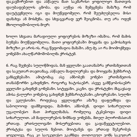
დაკავშირებით და ასწავლა მათ საკმარისი ყოფილიყო მათთვის
დაუბადებელის ცნობა, და აუწყა ის შემეცნება მამაზე, რომ
დაუტევნელია იგი და მიუწვდომელი, რომ შეუძლებელია მისი
დანახვა ან მოსმენა, და სხვაგვარად ვერ შეიცნობა, თუ არა ოდენ
მხოლოდშობილის მიერ;
ხოლო სხვათა მარადიული ყოფიერების მიზეზი იმაშია, რომ მამის
ბუნება მიუწვდომელია, მათი ყოფიერებაში მოყვანა და გამოსახვის
მიზეზი კი არის ის, რაც წვდომადია მამაში, ანუ ძე. აი რა მოიმოქმედა
ეონებში ახალწარმოშობილმა ქრისტემ.
6. რაც შეეხება სულიწმიდას, მან ყველანი გაათანაბრა ერთმანეთთან
და საკუთარ თავთანაც, ასწავლა მადლიერება და მოიყვანა ჭეშმარიტ
განსვენებაში. ამიტომაც ასე ამბობენ: ეონები ერთმანეთის
თანასწორნი გახდნენო, როგორც ხატისაებრ, ასევე განწყობისაებრ:
ყველანი გახდნენ გონებანი, სიტყვანი, კაცნი, და ქრისტენი; მსგავსად
ამისა ქალური ეონებიც გახდნენ ჭეშმარიტებანი, ცხოვრებანი, სულნი
და ეკლესიანი. როდესაც ყველაფერი ამაზე დაფუძნდა და
საბოლოოდ დამშვიდდა, მაშინო, ამბობენ, დიდი სიხარულით
უგალობესო მათ პირველმამას, რომელიც ტკბებოდა დიდი
სიხარულით. ამ მადლიერების ნიშნად ეონებმა, მთელ პლირომასთან
ერთად, ერთსულოვანი მოსურვებითა და გადაწყვეტილებით,
ქრისტესა და სულის ნებით, მოიტანეს და ერთად შეჰკრიბეს
ყოველივე, რაც კი საუკეთესო გააჩნდა თითოეულ ეონს საკუთარ