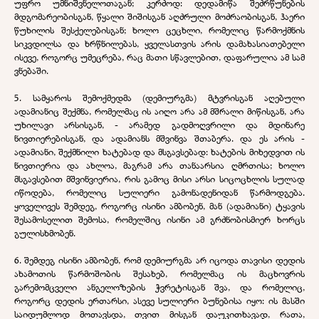
უფრო უმნიშვნელოთაგან; კერძოდ: დედამიწა შეძრწუნების
მდგომარეობისგან, წყალი შიშისგან აღძრული მოძრაობისგან, ჰაერი
წუხილის შესქელებისგან; ხოლო ცეცხლი, რომელიც წარმოქმნის
სიკვდილსა და ხრწნილებას, ყველასთვის არის დამახასიათებელი
ისევე, როგორც უმეცრება, რაც მათი სწავლებით, დაფარულია ამ სამ
ვნებაში.
5. სამყაროს შემოქმედმა (დემიურგმა) მტვრისგან აღებული
ადამიანიც შექმნა, რომელმაც ის აიღო არა ამ მშრალი მიწისგან, არა
უხილავი არსისგან, - არამედ გადმოღვრილი და მდინარე
ნივთიერებისგან, და ადამიანს მშვინვა შთაბერა. და ეს არის -
ადამიანი, შექმნილი ხატებად და მსგავსებად: ხატების მიხედვით ის
ნივთიერია და ახლოა, მაგრამ არა თანაარსია ღმრთისა; ხოლო
მსგავსებით მშვინვიერია, რის გამოც მისი არსი სიცოცხლის სულად
იწოდება, რომელიც სულიერი გამონადენიდან წარმოდგება.
ყოველივეს შემდეგ, როგორც ისინი ამბობენ, მან (ადამიანი) ტყავის
შესამოსელით შემოსა, რომელშიც ისინი ამ გრძნობისმიერ ხორცს
გულისხმობენ.
6. შემდეგ ისინი ამბობენ, რომ დემიურგმა არ იცოდა თავისი დედის
ახამოთის წარმოშობის შესახებ, რომელმაც ის მაცხოვრის
გარემომცველი ანგელოზების ჭვრეტისგან შვა, და რომელიც,
როგორც დედის ერთარსი, ასევე სულიერი ბუნებისა იყო: ის მასში
საიდუმლოდ მოთავსდა, თვით მისგან დაუკითხავად, რათა,