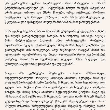
ერთგვაროვანი. უფრო სავარაუდოა, რომ პირველნი - არიან
ცრემლთაგან, მეორენი კი - ოფლისგან. ხოლო რადგან სამყაროში
არის კიდევ თბილი და მწარე წყლები, უნდა გესმოდეს, რომელი
მოქმედების და რომელი ნაწილის მიერ არის გამოშვებული ეს
წყლები. ასეთი დასკვნები სრულ თანხმობაშია მათ ვარაუდებთან.
5. როდესაც ამგვარი სახით ახამოთმა გადალახა ყოველგვარი ვნება,
და ძლივს გათავისუფლდა მათგან, მან, როგორც ამბობენ, ილოცა
მისი მიმტოვებელი ნათლის, ანუ ქრისტესადმი, რომელიც,
პლირომაში ავიდა, მაგრამ კვლავ მისგან ჩამოსვლა დაეზარა და
გამოუგზავნა მას პარაკლიტი, ანუ მაცხოვარი, რადგან მამამ მას
ყველაფერი დაუმორჩილა და მისცა ყოველგვარი ძალი. ასე მოიქცნენ
ეონებიც, რათა "მით შექმნილიყო ყოველი არსი, ხილული და
უხილავი, საყდარნი, ღვთაებანი და უფლებანი".
ხოლო მას ეგზავნება მაცხოვარი თავისი მანათობელი
ანგელოზებითურთ. როგორც ამბობენ, ახამოთს შერცხვა მისი და
თავიდან მორიდების გამო შეიმოსა, შემდეგ კი, როდესაც იხილა იგი
ყველა მისი ნიჭითურთ, მისი გამოჩენით გამხნევებული გაეშურა
მისკენ, და მანაც მისცა ახამოთს შეფარდებითი ცოდნის ხატი და
ვნებათაგან განკურნა იგი. შემდეგ განაცალკევა ისინი მისგან, მაგრამ
უგულისყუროდ როდი დატოვა (რადგან შეუძლებელი იყო მათი
სრული მოსპობა, პირველდედის ვნებათა მსგავსად, რამეთუ ისინი