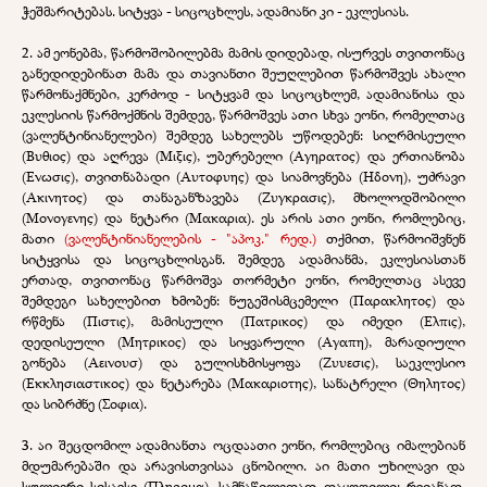
ჭეშმარიტებას. სიტყვა - სიცოცხლეს, ადამიანი კი - ეკლესიას.
2. ამ ეონებმა, წარმოშობილებმა მამის დიდებად, ისურვეს თვითონაც
განედიდებინათ მამა და თავიანთი შეუღლებით წარმოშვეს ახალი
წარმონაქმნები, კერძოდ - სიტყვამ და სიცოცხლემ, ადამიანისა და
ეკლესიის წარმოქმნის შემდეგ, წარმოშვეს ათი სხვა ეონი, რომელთაც
(ვალენტინიანელები) შემდეგ სახელებს უწოდებენ: სიღრმისეული
(
Βυθιος
) და აღრევა (
Μιξις
), უბერებელი (
Αγηρατος
) და ერთიანობა
(
Ενωσις
), თვითნაბადი (
Αυτοφυης
) და სიამოვნება (
Ηδονη
), უძრავი
(
Ακινητος
) და თანაგანზავება (
Ζυγκρασις
), მხოლოდშობილი
(
Μονογενης
) და ნეტარი (
Μακαρια
). ეს არის ათი ეონი, რომლებიც,
მათი
(ვალენტინიანელების - "აპოკ." რედ.)
თქმით, წარმოიშვნენ
სიტყვისა და სიცოცხლისგან. შემდეგ ადამიანმა, ეკლესიასთან
ერთად, თვითონაც წარმოშვა თორმეტი ეონი, რომელთაც ასევე
შემდეგი სახელებით ხმობენ: ნუგეშისმცემელი (
Παρακλητος
) და
რწმენა (
Πιστις
), მამისეული (
Πατρικος
) და იმედი (
Ελπις
),
დედისეული (
Μητρικος
) და სიყვარული (
Αγαπη
), მარადიული
გონება (
Αεινουσ
) და გულისხმისყოფა (
Ζυυεσις
), საეკლესიო
(
Εκκλησιαστικος
) და ნეტარება (
Μακαριοτης
), სანატრელი (
Θηλητος
)
და სიბრძნე (
Σοφια
).
3. აი შეცდომილ ადამიანთა ოცდაათი ეონი, რომლებიც იმალებიან
მდუმარებაში და არავისთვისაა ცნობილი. აი მათი უხილავი და
სულიერი სისავსე (
Πληρομα
), სამნაწილედად დაყოფილი: რვიანად,