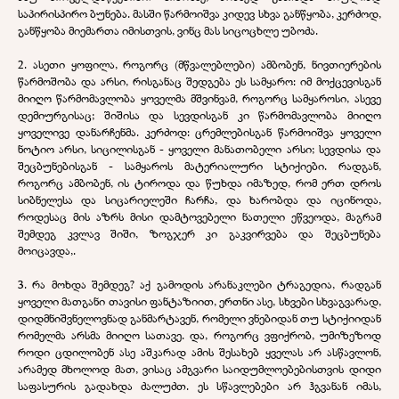
საპირისპირო ბუნება. მასში წარმოიშვა კიდევ სხვა განწყობა, კერძოდ,
განწყობა მიემართა იმისთვის, ვინც მას სიცოცხლე უბოძა.
2. ასეთი ყოფილა, როგორც (მწვალებლები) ამბობენ, ნივთიერების
წარმოშობა და არსი, რისგანაც შედგება ეს სამყარო: იმ მოქცევისგან
მიიღო წარმომავლობა ყოველმა მშვინვამ, როგორც სამყაროსი, ასევე
დემიურგისაც; შიშისა და სევდისგან კი წარმომავლობა მიიღო
ყოველივე დანარჩენმა. კერძოდ: ცრემლებისგან წარმოიშვა ყოველი
ნოტიო არსი, სიცილისგან - ყოველი მანათობელი არსი; სევდისა და
შეცბუნებისგან - სამყაროს მატერიალური სტიქიები. რადგან,
როგორც ამბობენ, ის ტიროდა და წუხდა იმაზედ, რომ ერთ დროს
სიბნელესა და სიცარიელეში ჩარჩა, და ხარობდა და იცინოდა,
როდესაც მის აზრს მისი დამტოვებელი ნათელი ეწვეოდა, მაგრამ
შემდეგ კვლავ შიში, ზოგჯერ კი გაკვირვება და შეცბუნება
მოიცავდა,.
3. რა მოხდა შემდეგ? აქ გამოდის არანაკლები ტრაგედია, რადგან
ყოველი მათგანი თავისი ფანტაზიით, ერთნი ასე, სხვები სხვაგვარად,
დიდმნიშვნელოვნად განმარტავენ, რომელი ვნებიდან თუ სტიქიიდან
რომელმა არსმა მიიღო სათავე. და, როგორც ვფიქრობ, უმიზეზოდ
როდი ცდილობენ ასე აშკარად ამის შესახებ ყველას არ ასწავლონ,
არამედ მხოლოდ მათ, ვისაც ამგვარი საიდუმლოებებისთვის დიდი
საფასურის გადახდა ძალუძთ. ეს სწავლებები არ ჰგვანან იმას,