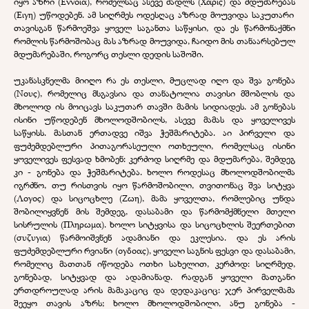
იყო აზრი
(
Εννοια
),
რომელსაც ასევე მადლს
(
Χαρις
)
და მდუმარებას
(
Ειγη
)
უწოდებენ
.
ამ სიღრმეს ოდესღაც აზრად მოუვიდა საკუთარი
თავისგან წარმოეშვა ყოველ საგანთა საწყისი, და ეს წარმონაქმნი
რომლის წარმოშობაც
მას აზრად მოუვიდა, ჩაიდო მის თანაარსებულ
მდუმარებაში, როგორც თესლი დედის საშოში.
უკანასკნელმა მიიღო რა ეს თესლი, მუცლად იღო და შვა გონება
(
Νους
), რომელიც მსგავსია და თანატოლია თავისი მშობლის და
მხოლოდ ის მოიცავს საკუთარ თავში მამის სიდიადეს. ამ გონებას
ისინი უწოდებენ მხოლოდშობილს, ასევე მამას და ყოველივეს
საწყისს. მასთან ერთადვე იშვა ჭეშმარიტება. აი პირველი და
ფუძემდებლური
პითაგორასეული ოთხეული, რომელსაც ისინი
ყოველივეს ფესვად ხმობენ: კერძოდ სიღრმე და მდუმარება, შემდეგ
კი - გონება და ჭეშმარიტება. ხოლო როდესაც მხოლოდშობილმა
იგრძნო, თუ რისთვის იყო წარმოშობილი, თვითონაც შვა სიტყვა
(
Λογος
) და სიცოცხლე (
Ζωη
), მამა ყოველთა, რომლებიც უნდა
შობილიყვნენ მის შემდეგ, დასაბამი და წარმომქმნელი მთელი
სისრულის (
Πληρωμα
). ხოლო სიტყვისა და სიცოცხლის შეერთებით
(
συζυγια
) წარმოიშვნენ ადამიანი და ეკლესია. და ეს არის
ფუძემდებლური რვიანი (
ογδοας
), ყოველი საგნის ფესვი და დასაბამი,
რომელიც მათთან იწოდება ოთხი სახელით, კერძოდ: სიღრმედ,
გონებად, სიტყვად და ადამიანად. რადგან ყოველი მათგანი
ერთდროულად არის მამაკაციც და დედაკაციც: ჯერ პირველმამა
შეეყო თავის აზრს; ხოლო მხოლოდშობილი, ანუ გონება -