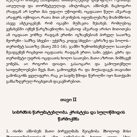
ათეულად და თორმეტეულად. ამიტომაცო, ამბობენ, მაცხოვარი
(რადგან არ სურთ მას უფალი უწოდონ), ოცდაათი წელი აშკარად
არაფერს იქმოდაო, რათა მით ამ ეონების იდუმალებაზე მიანიშნოსო.
ასევე ამტკიცებენ, რომ იგავში მუშაკთა შესახებ, რომლებიც
ვენახებში იქნენ წარგზავნილნი, საკმაოდ აშკარად არისო მითითება
ამ ოცდაათ ეონზე: რადგან ერთნი იგზავნებიან პირველ საათზე,
მეორენი - სამზე, სხვები - ექვსზე, კიდევ სხვები - ცხრაზე და ბოლოს -
თერთმეტ საათზე (მათე 20:1-16), ჯამში ზემოთხსენებული საათები
შეადგენენ რიცხვით ოცდაათს; რადგან ერთი, სამი, ექვსი, ცხრა და
თერთმეტი უდრის ოცდაათს; ხოლო საათები, მათი აზრით, ნიშნავენ
ეონებს. აი როგორი დიადი, გასაოცარი და გამოუთქმელი
საიდუმლოებები შვეს მათ, გამოიყენეს რა და მიუსადაგეს თავიანთ
გამონაგონს ყველაფერი, რაც კი სადმე წმიდა წერილში იყო ნათქვამი
განსაზღვრულ რიცხვთან დაკავშირებით.
თავი II
სიბრძნის წარუმატებლობა. ქრისტესა და სულიწმიდის
წარმოქმნა
1. ისინი ამბობენ: მათი პირველმამა შეიცნობა მხოლოდ მისი
მხოლოდშობილისგან, ანუ გონებისგან; ხოლო ყველა სხვა