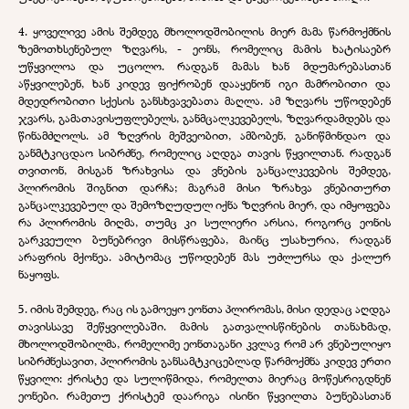
4. ყოველივე ამის შემდეგ მხოლოდშობილის მიერ მამა წარმოქმნის
ზემოთხსენებულ ზღვარს, - ეონს, რომელიც მამის ხატისაებრ
უწყვილოა და უცოლო. რადგან მამას ხან მდუმარებასთან
აწყვილებენ, ხან კიდევ ფიქრობენ დააყენონ იგი მამრობითი და
მდედრობითი სქესის განსხვავებათა მაღლა. ამ ზღვარს უწოდებენ
ჯვარს, გამათავისუფლებელს, განმცალკევებელს, ზღვარდამდებს და
წინამძღოლს. ამ ზღვრის მეშვეობით, ამბობენ, განიწმინდაო და
განმტკიცდაო სიბრძნე, რომელიც აღდგა თავის წყვილთან. რადგან
თვითონ, მისგან ზრახვისა და ვნების განცალკევების შემდეგ,
პლირომის შიგნით დარჩა; მაგრამ მისი ზრახვა ვნებითურთ
განცალკევებულ და შემოზღუდულ იქნა ზღვრის მიერ, და იმყოფება
რა პლირომის მიღმა, თუმც კი სულიერი არსია, როგორც ეონის
გარკვეული ბუნებრივი მისწრაფება, მაინც უსახურია, რადგან
არაფრის მქონეა. ამიტომაც უწოდებენ მას უძლურსა და ქალურ
ნაყოფს.
5. იმის შემდეგ, რაც ის გამოეყო ეონთა პლირომას, მისი დედაც აღდგა
თავისსავე შეწყვილებაში. მამის გათვალისწინების თანახმად,
მხოლოდშობილმა, რომელიმე ეონთაგანი კვლავ რომ არ ვნებულიყო
სიბრძნესავით, პლირომის განსამტკიცებლად წარმოქმნა კიდევ ერთი
წყვილი: ქრისტე და სულიწმიდა, რომელთა მიერაც მოწესრიგდნენ
ეონები. რამეთუ ქრისტემ დაარიგა ისინი წყვილთა ბუნებასთან