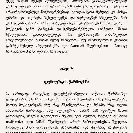
უკვე ძალას იყვნენ შერწყმულნი). პირიქით, განსაკუთრებულად
გამოაცალკევა ისინი, შეაერთა, შეამჭიდროვა, და უხორცო ვნებით
არაორგანიზებულ ნივთიერებებად გარდააქცია; შემდეგ კი მისცა
უნარი და თვისება შესულიყვნენ და შერეოდნენ სხეულებს, რის
გამოც გაჩნდა ორი არსი: პირველი ავი - ვნებათა გამო, და მეორე, -
მოქცევის გამო ტანჯვას დაქვემდებარებული. ახამოთი, მათი
სწავლებით, გათავისუფლდა რა ვნებათაგან, სიხარულით
ათვალიერებდა მასთან მყოფ ნათელთ, ანუ მაცხოვართან ერთად
გაბრწყინებულ ანგელოზებს, და მათთან შეერთებით მათივე
ხატისაებრ შვა სულიერი ნაყოფები.
თავი V
დემიურგის წარმოქმნა
1. ამრიგად, როდესაც, ვალენტინიანელთა თქმით, წარმოიშვა
ყოფიერების ეს სამი სახეობა, - ერთი ვნებისგან, ანუ ნივთიერება,
მეორე მოქცევისგან, ანუ რაც მშვინვიერია, და მესამე, რაც თვით
ახამოთმა წარმოშვა, ანუ სულიერია; მაშინ მან დაიწყო მათი
წარმოქმნა, მაგრამ სულიერის შექმნა ვერ შეძლო, რადგან ის მისი
თანაარსი იყო; მაშინ მშვინვიერი არსის ჩამოყალიბებას შეუდგა,
რომელიც მისი მოქცევისგან წარმოიშვა, და ქვეყნად მაცხოვრის
გაკვეთილები წარმოშვა. პირველადო, ამბობენ, მშვინვიერი არსისგან