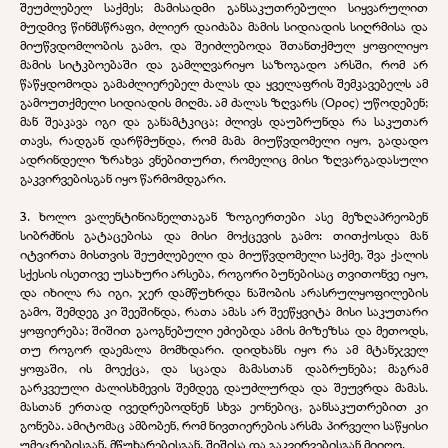
შეუძლებელ საქმეს; მამისადმი განსაკუთრებული სიყვარულით
მუდმივ წინმსწრაფი, ძლიერ დაიძაბა მამის სიდიადის სიღრმისა და
მიუწვდომლობის გამო, და შეიძლებოდა შთანთქმულ ყოფილიყო
მამის სიტკბოებაში და გამლღვარიყო საზოგადო არსში, რომ არ
წაწყდომოდა გამაძლიერებელ ძალას და ყველაფრის შემკავებელს ამ
გამოუთქმელი სიდიადის მიღმა. ამ ძალას ზღვარს (Ορος) უწოდებენ;
მან შეაკავა იგი და განამტკიცა; ძლივს დაუბრუნდა რა საკუთარ
თავს, რადგან დარწმუნდა, რომ მამა მიუწვდომელი იყო, გადადო
ადრინდელი ზრახვა ვნებითურთ, რომელიც მისი ზღვარგადასული
გაკვირვებისგან იყო წარმომდგარი.
3. ხოლო ვალენტინიანელთაგან ზოგიერთები ასე მეზღაპრეობენ
სიბრძნის გატაცებისა და მისი მოქცევის გამო: თითქოსდა მან
იტვირთა მისთვის შეუძლებელი და მიუწვდომელი საქმე, შვა ქალის
სქესის ისეთივე უსახური არსება, როგორი ბუნებისაც თვითონვე იყო,
და იხილა რა იგი, ჯერ დამწუხრდა ნაშობის არასრულყოფილების
გამო, შემდეგ კი შეეშინდა, რათა ამას არ შეეწყვიტა მისი საკუთარი
ყოფიერება; შიშით გაოგნებული ეძიებდა ამის მიზეზსა და მეთოდს,
თუ როგორ დაემალა მომხდარი. დიდხანს იყო რა ამ მტანჯველ
ყოფაში, ის მოექცა, და სცადა მამასთან დაბრუნება; მაგრამ
გარკვეული ძალისხმევის შემდეგ დაუძლურდა და შეუვრდა მამას.
მასთან ერთად ივედრებოდნენ სხვა ეონებიც, განსაკუთრებით კი
გონება. ამიტომაც ამბობენ, რომ ნივთიერების არსმა პირველი საწყისი
უმეცრებისგან, მწუხარებისგან, შიშისა და გაკვირვებისგან მიიღო.