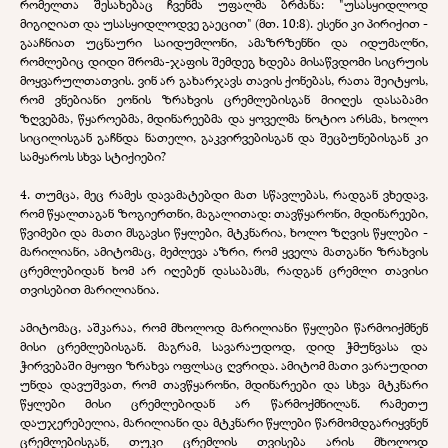
რომელთა შესახებაც ჩვენმა უფალმა ბრძანა: "უსასყიდლოდ
მიგიღიათ და უსასყიდლოდვე გაეცით" (მთ. 10:8). ესენი კი პირიქით -
გააჩნიათ უცნაური საიდუმლონი, ამაზრზენნი და იდუმალნი,
რომლებიც დიდი შრომა-ჯაფის შემდეგ ხდება მისაწვდომი სიცრუის
მოყვარულთათვის. ვინ არ გახარჯავს თავის ქონებას, რათა შეიტყოს,
რომ ვნებიანი ეონის ზრახვის ცრემლებისგან მიიღეს დასაბამი
ზღვებმა, წყაროებმა, მდინარეებმა და ყოველმა ნოტიო არსმა, ხოლო
სიცილისგან გაჩნდა ნათელი, გაკვირვებისგან და შეცბუნებისგან კი
სამყაროს სხვა სტიქიები?
4. თუმცა, მეც რამეს დავამატებდი მათ სწავლებას, რადგან ვხედავ,
რომ წყალთაგან ზოგიერთნი, მაგალითად: თავწყარონი, მდინარეები,
წვიმები და მათი მსგავსი წყლები, მტკნარია, ხოლო ზღვის წყლები -
მარილიანი, ამიტომაც, მეძლევა აზრი, რომ ყველა მათგანი ზრახვის
ცრემლებიდან ხომ არ იღებენ დასაბამს, რადგან ცრემლი თავისი
თვისებით მარილიანია.
ამიტომაც, აშკარაა, რომ მხოლოდ მარილიანი წყლები წარმოიქმნენ
მისი ცრემლებისგან. მაგრამ, სავარაუდოდ, დიდ ჭმუნვასა და
ჭირვებაში მყოფი ზრახვა ოფლსაც ღვრიდა. ამიტომ მათი ვარაუდით
უნდა დავუშვათ, რომ თავწყარონი, მდინარეები და სხვა მტკნარი
წყლები მისი ცრემლებიდან არ წარმოქმნილან. რამეთუ
დაუჯერებელია, მარილიანი და მტკნარი წყლები წარმომდგარიყვნენ
ცრემლებისგან, თუკი ცრემლის თვისება არის მხოლოდ